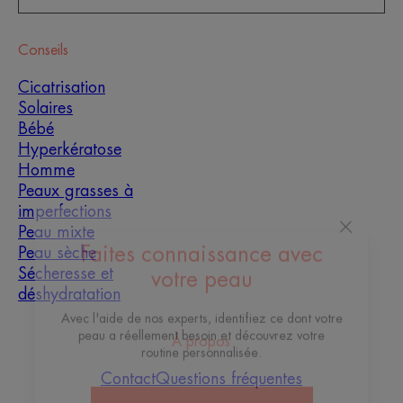
Conseils
Cicatrisation
Solaires
Bébé
Hyperkératose
Homme
Peaux grasses à
imperfections
Peau mixte
Peau sèche
Sécheresse et
Faites connaissance avec
déshydratation
votre peau
À propos
Avec l'aide de nos experts, identifiez ce dont votre
peau a réellement besoin et découvrez votre
Contact
Questions fréquentes
routine personnalisée.