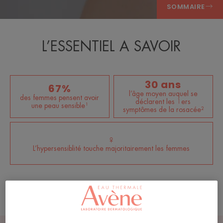
SOMMAIRE
L’ESSENTIEL A SAVOIR
30 ans
67%
l’âge moyen auquel se
des femmes pensent avoir
déclarent les 1ers
une peau sensible¹
symptômes de la rosacée²
♀
L’hypersensiblité touche majoritairement les femmes
Afficher les sources