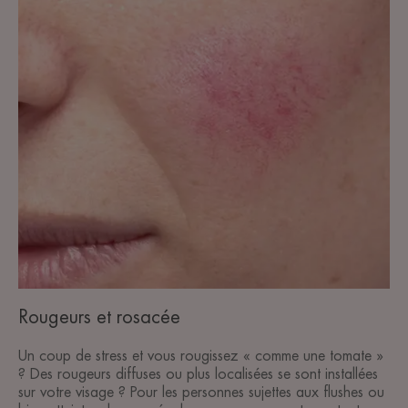
rougeurs
et
les
différents
types
de
rosacées
Rougeurs
et
rosacée
Rougeurs et rosacée
Un coup de stress et vous rougissez « comme une tomate »
? Des rougeurs diffuses ou plus localisées se sont installées
sur votre visage ? Pour les personnes sujettes aux flushes ou