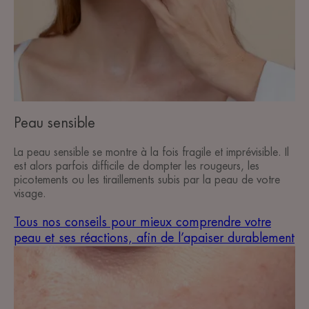
afin
de
l’apaiser
durablement
Peau
sensible
Peau sensible
La peau sensible se montre à la fois fragile et imprévisible. Il
est alors parfois difficile de dompter les rougeurs, les
picotements ou les tiraillements subis par la peau de votre
visage.
Tous nos conseils pour mieux comprendre votre
peau et ses réactions, afin de l’apaiser durablement
Tout
savoir
sur
les