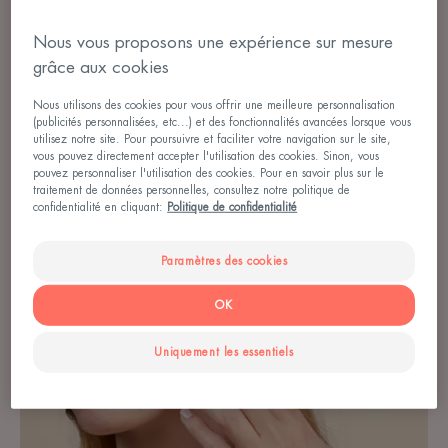
Nous vous proposons une expérience sur mesure
DECRYPTAGES
grâce aux cookies
MIEUX COMPRENDRE POUR MIEUX APAISER
Nous utilisons des cookies pour vous offrir une meilleure personnalisation
(publicités personnalisées, etc...) et des fonctionnalités avancées lorsque vous
utilisez notre site. Pour poursuivre et faciliter votre navigation sur le site,
vous pouvez directement accepter l'utilisation des cookies. Sinon, vous
pouvez personnaliser l'utilisation des cookies. Pour en savoir plus sur le
traitement de données personnelles, consultez notre politique de
Tous
confidentialité en cliquant:
Politique de confidentialité
nos
conseils
Paramètres des cookies
pour
mieux
OK
comprendre
votre
Uniquement les essentiels
peau
et
ses
réactions,