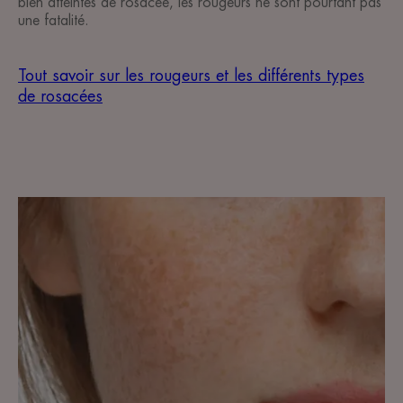
bien atteintes de rosacée, les rougeurs ne sont pourtant pas
une fatalité.
Tout savoir sur les rougeurs et les différents types
de rosacées
Comprendre
les
raisons
d’une
telle
sensibilité
et
comment
y
remédier