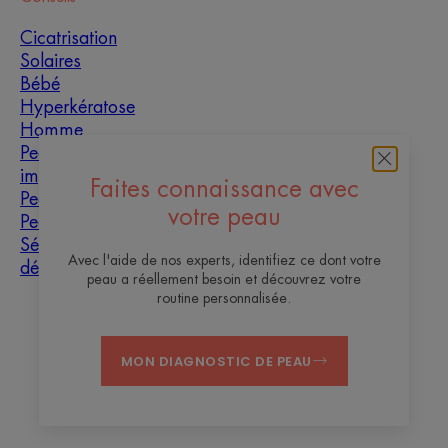
Cicatrisation
Solaires
Bébé
Hyperkératose
Homme
Peaux grasses à
imperfections
Faites connaissance avec
Peau mixte
votre peau
Peau sèche
Sécheresse et
Avec l'aide de nos experts, identifiez ce dont votre
déshydratation
peau a réellement besoin et découvrez votre
routine personnalisée.
À propos
MON DIAGNOSTIC DE PEAU
Contact
Questions fréquentes