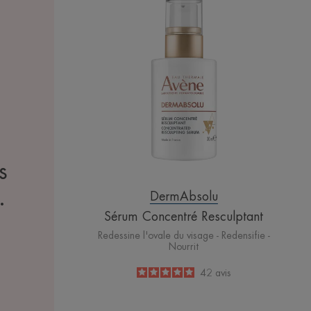
Concentré
Resculptant
s
.
DermAbsolu
Sérum Concentré Resculptant
Redessine l'ovale du visage - Redensifie -
Nourrit
5
/
5
42
avis
-