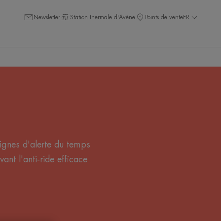
Newsletter
Station thermale d'Avène
Points de vente
FR
 signes d'alerte du temps
nt l'anti-ride efficace