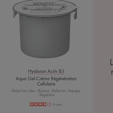
Gel-
Crème
Régénération
Cellulaire
Hyaluron Activ B3
Aqua Gel-Crème Régénération
Cellulaire
Réduit les rides - Illumine - Raffermit - Repulpe
- Régénère
3.8
/
5
6
avis
-