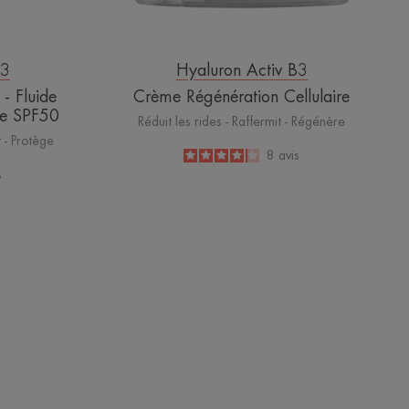
B3
Hyaluron Activ B3
 Fluide
Crème Régénération Cellulaire
Âge SPF50
Réduit les rides - Raffermit - Régénère
t - Protège
4.1
/
5
8
avis
-
s