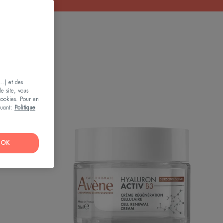
..) et des
le site, vous
 cookies. Pour en
iquant:
Politique
RON
Crème
Régénération
Cellulaire
OK
té