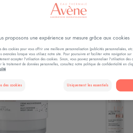
Actions visage
Types de peau pour le Visage
s proposons une expérience sur mesure grâce aux cookies
s des cookies pour vous offrir une meilleure personnalisation (publicités personnalisées, etc.
és avancées lorsque vous utilisez notre site. Pour poursuivre et faciliter votre navigation sur 
ement accepter l'utilisation des cookies. Sinon, vous pouvez personnaliser l'utilisation des
ur le traitement de données personnelles, consultez notre politique de confidentialité en cl
Crème
HYALU
alité
multi-
ACTIV
intensive
UV
s des cookies
Uniquement les essentiels
nuit
-
Fluide
Triple
Efficaci
Anti-
Âge
SPF50