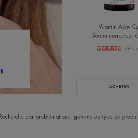
Vitamin Activ C
Sérum correcteur é
4.6
/
5
494
av
-
UR
ACHETER
Recherche par problématique, gamme ou type de produi