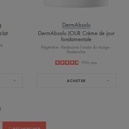
g
DermAbsolu
clat
DermAbsolu JOUR Crème de jour
fondamentale
is
Régénère - Redessine l'ovale du visage -
Redensifie
4.7
/
5
996
avis
-
ACHETER
t
RECHERCHER