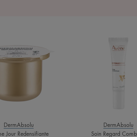
Crème
Soin
Jour
Regard
Redensifiante
Comble
DermAbsolu
DermAbsolu
e Jour Redensifiante
Soin Regard Comb