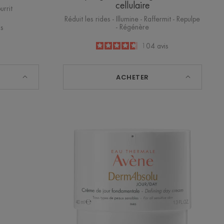
cellulaire
urrit
Réduit les rides - Illumine - Raffermit - Repulpe
- Régénère
is
4.7
/
5
104
avis
-
ACHETER
DermAbsolu
eur
JOUR
Crème
de
jour
fondamentale