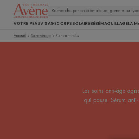
VOTRE PEAU
VISAGE
CORPS
SOLAIRE
BÉBÉ
MAQUILLAGE
LA M
Accueil
Soins visage
Soins antirides
Les soins anti-âge agiss
qui passe. Sérum anti-