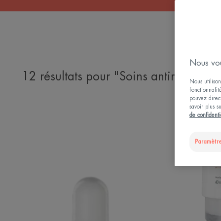
Nous vou
12 résultats pour "Soins antirides"
Nous utilison
fonctionnalit
pouvez direct
savoir plus s
Sérum
de confidenti
concentré
repulpant
Paramètre