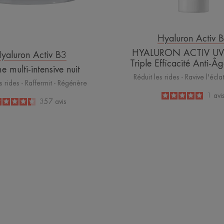
Hyaluron Activ 
HYALURON ACTIV UV -
yaluron Activ B3
Triple Efficacité Anti-
 multi-intensive nuit
Réduit les rides - Ravive l'écla
s rides - Raffermit - Régénère
5
/
5
1
avi
4.4
/
5
357
avis
-
-