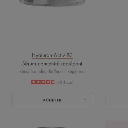
Hyaluron Activ B3
Sérum concentré repulpant
Réduit les rides - Raffermit - Régénère
4.7
/
5
854
avis
-
ACHETER
Aqua