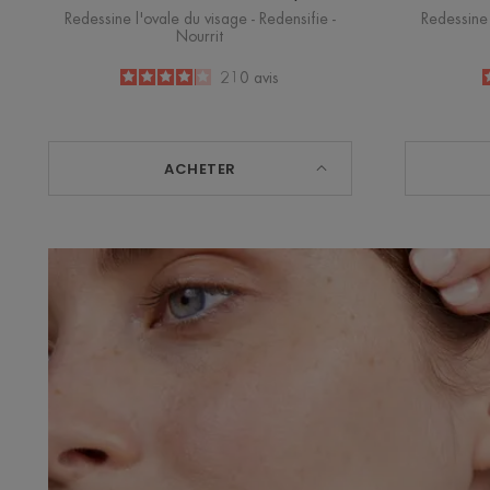
Redessine l'ovale du visage - Redensifie -
Redessine 
Nourrit
4.1
/
5
210
avis
-
ACHETER