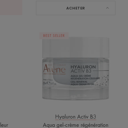
ACHETER
Aqua
BEST SELLER
gel-
ur
crème
régénération
cellulaire
Hyaluron Activ B3
leur
Aqua gel-crème régénération