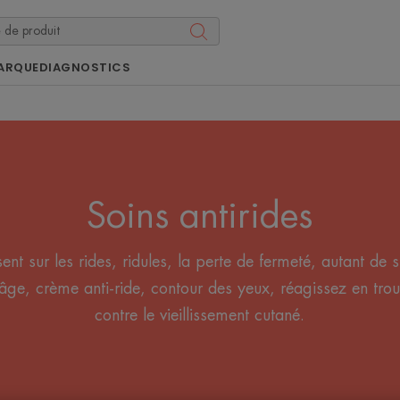
ARQUE
DIAGNOSTICS
Soins antirides
ent sur les rides, ridules, la perte de fermeté, autant de
âge, crème anti-ride, contour des yeux, réagissez en trouva
contre le vieillissement cutané.