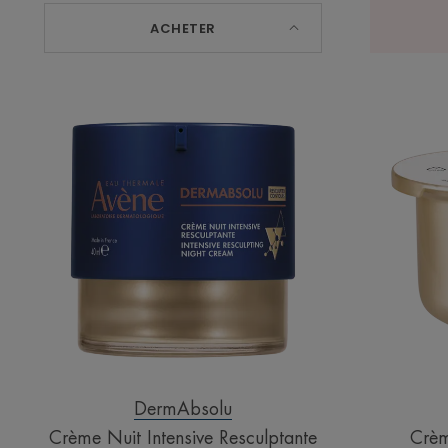
ACHETER
Crème
Nuit
Intensive
Resculptante
DermAbsolu
Crème Nuit Intensive Resculptante
Crèm