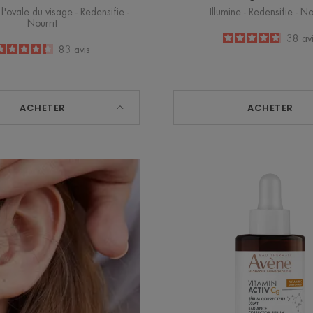
l'ovale du visage - Redensifie -
Illumine - Redensifie - No
Nourrit
4.8
/
5
38
av
4.3
/
5
83
avis
-
-
ACHETER
ACHETER
Sérum
correct
éclat