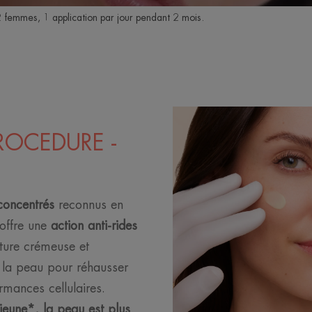
 femmes, 1 application par jour pendant 2 mois.
ROCEDURE -
 concentrés
reconnus en
 offre une
action anti-rides
xture crémeuse et
 la peau pour réhausser
ormances cellulaires.
jeune*, la peau est plus