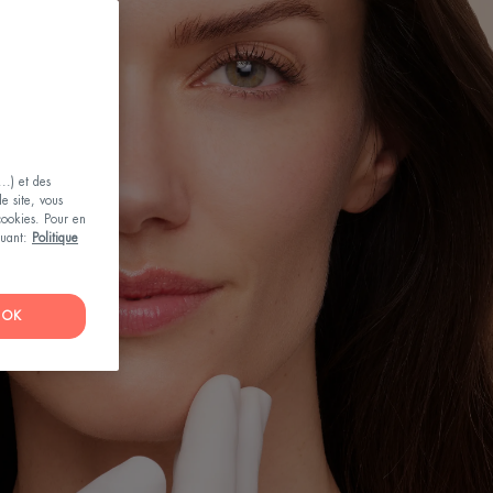
..) et des
le site, vous
 cookies. Pour en
iquant:
Politique
OK