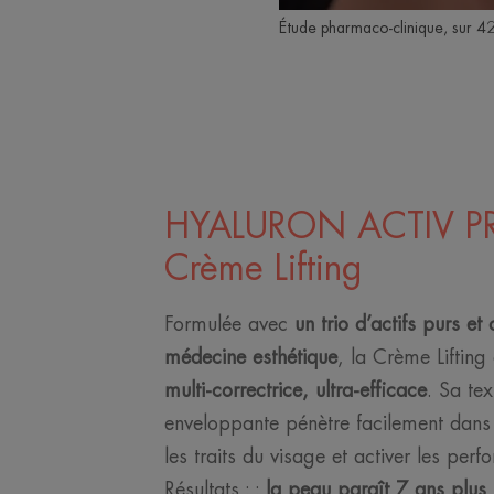
Étude pharmaco-clinique, sur 42
HYALURON ACTIV P
Crème Lifting
Formulée avec
un trio d’actifs purs et
médecine esthétique
, la Crème Lifting
multi-correctrice, ultra-efficace
. Sa te
enveloppante pénètre facilement dans
les traits du visage et activer les perf
Résultats : :
la peau paraît 7 ans plus 