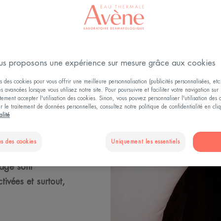
étiques
, la
t être utilisée
ique¹ pour en
s proposons une expérience sur mesure grâce aux cookies
tifs
s des cookies pour vous offrir une meilleure personnalisation (publicités personnalisées, etc.
és avancées lorsque vous utilisez notre site. Pour poursuivre et faciliter votre navigation sur 
n médecine
ement accepter l'utilisation des cookies. Sinon, vous pouvez personnaliser l'utilisation des
re et concentrée.
ur le traitement de données personnelles, consultez notre politique de confidentialité en cl
alité
trouve la Crème
s des cookies
Uniquement les essentiels
 aux résultats
sage sont
tivées et surtout,