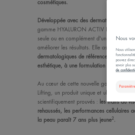
cosmétiques.
Développée avec des dermatologues esth
gamme HYALURON ACTIV PROCEDURE peu
seule ou en complément d'un acte esthét
Nous vou
améliorer les résultats. Elle associe
des ac
Nous utilison
fonctionnalit
dermatologiques de référence, utilisés e
pouvez direct
esthétique, à une formulation experte, pu
savoir plus s
de confidenti
Au cœur de cette nouvelle gamme, on re
Paramètre
Lifting, un produit unique et ultra-efficace
scientifiquement prouvés :
les traits du vi
rehaussés, les performances cellulaires ac
2
la peau paraît 7 ans plus jeune
.