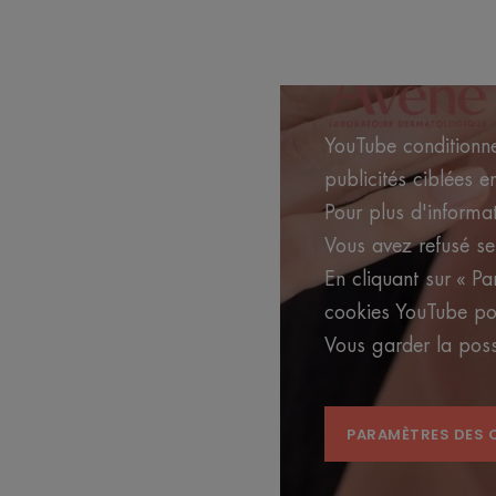
YouTube conditionne
publicités ciblées e
Pour plus d'informat
Vous avez refusé se
En cliquant sur « P
cookies YouTube pou
Vous garder la poss
PARAMÈTRES DES 