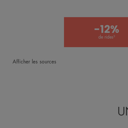
-12%
de rides³
Afficher les sources
U