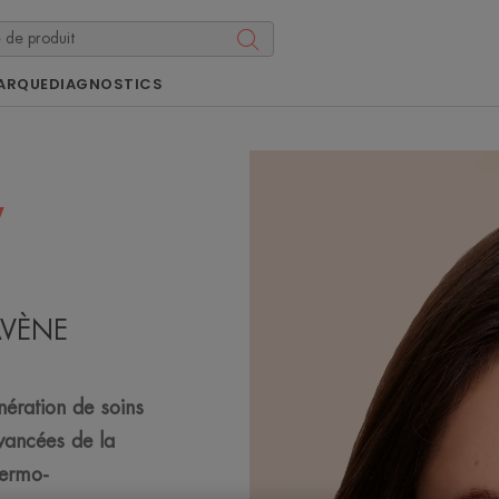
ARQUE
DIAGNOSTICS
V
 AVÈNE
nération de soins
avancées de la
dermo-