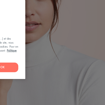
..) et des
le site, vous
 cookies. Pour en
iquant:
Politique
OK