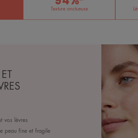
94%²
Texture onctueuse
Lè
 ET
VRES
t vos lèvres
e peau fine et fragile