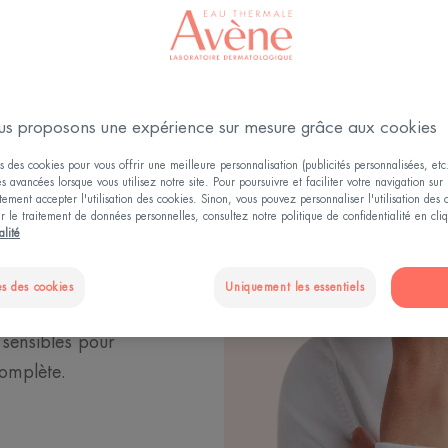
urs.
osées au froid et
 vulnérabilité.
lier pour affronter
s proposons une expérience sur mesure grâce aux cookies
ur.
s des cookies pour vous offrir une meilleure personnalisation (publicités personnalisées, etc.
és avancées lorsque vous utilisez notre site. Pour poursuivre et faciliter votre navigation sur 
ologiques Avène
ement accepter l'utilisation des cookies. Sinon, vous pouvez personnaliser l'utilisation des
ur le traitement de données personnelles, consultez notre politique de confidentialité en cl
u Cold Cream aux
alité
cissantes,
ar l’Eau thermale
s des cookies
Uniquement les essentiels
itantes reconnues.
sensibles pour
complète.