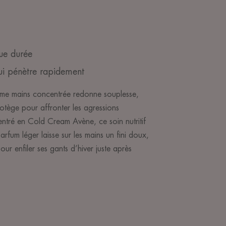
ue durée
ui pénètre rapidement
rème mains concentrée redonne souplesse,
otège pour affronter les agressions
entré en Cold Cream Avène, ce soin nutritif
rfum léger laisse sur les mains un fini doux,
our enfiler ses gants d’hiver juste après