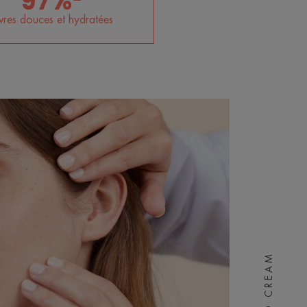
97%²
vres douces et hydratées
COLD CREAM