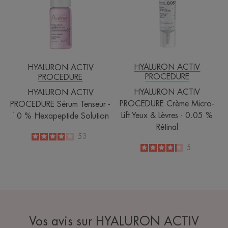
Tenseur
Micro-
-
Lift
10 %
Yeux
Hexapeptide
&
Solution
Lèvres
-
HYALURON ACTIV
HYALURON ACTIV
PROCEDURE
PROCEDURE
0.05 %
Rétinal
HYALURON ACTIV
HYALURON ACTIV
PROCEDURE Crème Micro-
PROCEDURE Sérum Tenseur -
Lift Yeux & Lèvres - 0.05 %
10 % Hexapeptide Solution
Rétinal
4
/
5
53
-
4.2
/
5
5
-
Vos avis sur HYALURON ACTIV