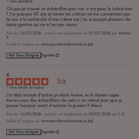
Avis spontané
Où puis-je trouver un échantillon pour voir si ma peau le tolère bien 
? J'ai presque 40 ans et toutes les crèmes ne me conviennent pas. 
Je suis à la recherche d'une crème car j'en ai essayé plusieurs de 
haute gamme qui ne m'ont pas réussi.
Avis du
16/07/2026
, suite à une expérience du
01/07/2026
par
Andrea
R.
Publié à l'origine sur
www.eau-thermale-avene.es (es)
Voir l’avis d’origine
Signaler
5
/
5
Avis vérifié de testeur
J'ai déjà essayé d'autres produits Avene, et ils étaient super. 
Auriez-vous des échantillons de celui-ci au rétinal pour que je 
puisse l'essayer avant d'acheter le produit ? Merci
Avis du
16/07/2026
, suite à une expérience du
09/07/2026
par
L.G.
Publié à l'origine sur
www.eau-thermale-avene.es (es)
Voir l’avis d’origine
Signaler