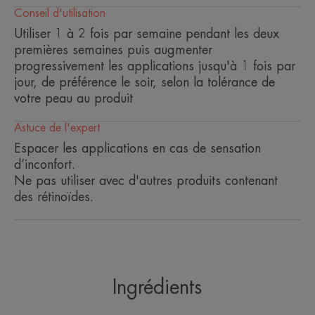
Conseil d'utilisation
[ACIDE HYALURONIQUE] : hydrate et améliore
Utiliser 1 à 2 fois par semaine pendant les deux
l'élasticité de la peau.
premières semaines puis augmenter
--> L'effet complémentaire entre le Rétinal et l’Acide
progressivement les applications jusqu'à 1 fois par
Hyaluronique présents dans nos formules permet
jour, de préférence le soir, selon la tolérance de
votre peau au produit
d'augmenter*⁴ la production d’Acide Hyaluronique
épidermique*⁵.
Astuce de l'expert
[NIACINAMIDE 2 %] : stimule les cellules et
Espacer les applications en cas de sensation
d’inconfort.
prolonge leur longévité*⁶ pour lutter contre les
Ne pas utiliser avec d'autres produits contenant
signes de l’âge.
des rétinoïdes.
Formule ultra-efficace.
Notre expertise depuis plus de 30 ans nous donne
le recul nécessaire pour attester que le
Ingrédients
Rétinaldéhyde peut être appliqué aussi bien de jour
que de nuit.