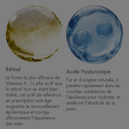
Sa texture crémeuse et enveloppante pénètre
facilement dans la peau. Sa couleur jaune provient
de la couleur du Rétinal.
97 % d'origine naturelle. VEGAN.
LE MOT DE L’EXPERT
Rétinal
Acide Hyaluronique
La forme la plus efficace de
Pur et d'origine naturelle, il
Vitamine A. 3x plus actif que
pénètre rapidement dans les
le rétinol tout en étant bien
couches supérieures de
toléré, cet actif de référence
Un produit ultra-efficace qui
l'épiderme pour hydrater, et
en prescription anti-âge
améliorer l'élasticité de la
améliore les résultats d'un acte
augmente le renouvellement
peau.
épidermique et corrige
esthétique*³ : injections, laser,
efficacement l'apparence
peeling.
des rides.