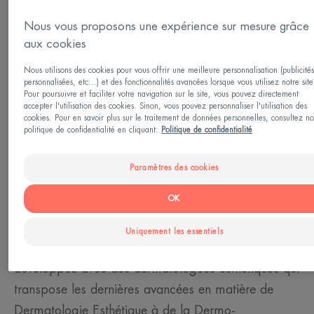
Adultes
Nous vous proposons une expérience sur mesure grâce
aux cookies
Type de peau
Nous utilisons des cookies pour vous offrir une meilleure personnalisation (publicité
Tous types de peau
personnalisées, etc...) et des fonctionnalités avancées lorsque vous utilisez notre site
Pour poursuivre et faciliter votre navigation sur le site, vous pouvez directement
accepter l'utilisation des cookies. Sinon, vous pouvez personnaliser l'utilisation des
cookies. Pour en savoir plus sur le traitement de données personnelles, consultez no
Besoin
politique de confidentialité en cliquant:
Politique de confidentialité
Anti-âge - Réduction des rides - Effet lifting
Paramètres des cookies
Fabriqué en France
OK
Le Laboratoire Dermatologique Avène innove avec
Uniquement les essentiels
HYALURON ACTIV PROCEDURE : une gamme
développée avec des dermatologues esthétiques qui
transpose les dernières avancées en matière de
Dermatologie Esthétique à de la Dermo-