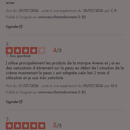
wow
Avis du
29/07/2026
, suite à une expérience du
20/07/2026
par
C.R.
Publié à l'origine sur
www.eau-thermale-avene.fr (fr)
Signaler
4
/
5
Avis spontané
J utilise principalement les produits de la marque Avene et j ai eu 
des sensations d étirement sur la peau au début de l utisation de la 
crème maintenant la peau s est adaptée cela fait 2 mois d 
utilisation et je suis très satisfaite
Avis du
21/07/2026
, suite à une expérience du
09/07/2026
par
M.V.
Publié à l'origine sur
www.eau-thermale-avene.fr (fr)
Signaler
5
/
5