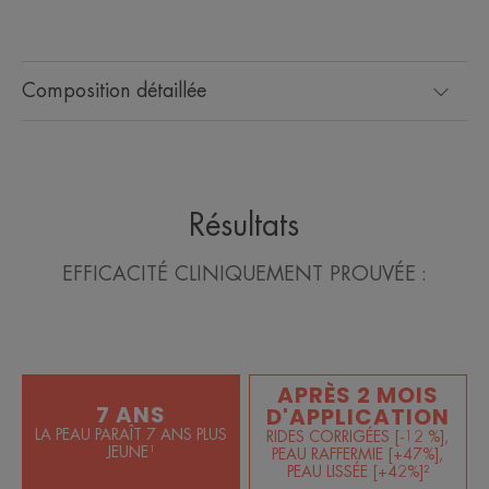
Composition détaillée
Bénéfices
Efficacité cliniquement prouvée :
• La peau paraît 7 ANS PLUS JEUNE*²
• REHAUSSE les traits du visage
• CORRIGE les rides
Résultats
EFFICACITÉ CLINIQUEMENT PROUVÉE :
TEXTURE
ENVIRONNEMENT
APRÈS 2 MOIS
Senteur du contenu
7 ANS
D'APPLICATION
Non parfumé
LA PEAU PARAÎT 7 ANS PLUS
RIDES CORRIGÉES [-12 %],
JEUNE¹
PEAU RAFFERMIE [+47%],
*¹Publication externe : J.H. Saurat & al., J Invest Dermatol, 1994; 102: 770-
PEAU LISSÉE [+42%]²
774. Etude clinique sur biopsies, 5 sujets, 1 application/jour pendant 4