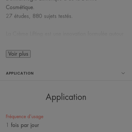
Cosmétique.
27 études, 880 sujets testés.
La Crème Lifting est une innovation formulée autour
du Rétinal, 3x plus actif que le Rétinol*¹. Elle
rehausse les traits du visage et active les
Voir plus
performances cellulaires.
APPLICATION
En 2 mois, LA PEAU PARAÎT 7 ANS PLUS
JEUNE*². Efficacité cliniquement prouvée.
Application
Son action anti-rides multi-correctrice repose sur un
trio d’actifs reconnus en médecine esthétique,
Fréquence d’usage
proposés sous une forme pure et concentrée :
1 fois par jour
[RÉTINAL 0.1 %] : corrige l’apparence des rides.