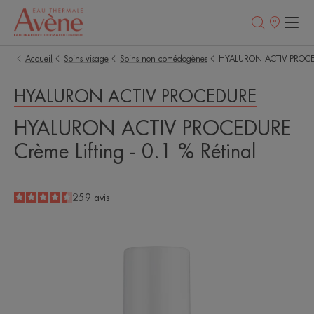
Points
de
vente
Accueil
Soins visage
Soins non comédogènes
HYALURON ACTIV PROCEDU
HYALURON ACTIV PROCEDURE
HYALURON ACTIV PROCEDURE
Crème Lifting - 0.1 % Rétinal
4.5
/
5
259
avis
-