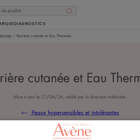
ARQUE
DIAGNOSTICS
lérantes
Barrière cutanée et Eau Thermale
rière cutanée et Eau Ther
Mise à jour le
23/04/26
, validé par
la direction médicale
.
Peaux hypersensibles et intolérantes