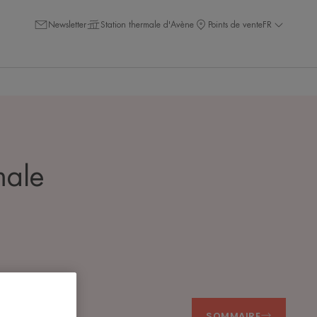
Newsletter
Station thermale d'Avène
Points de vente
FR
male
SOMMAIRE