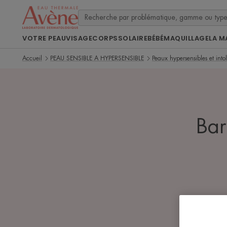
VOTRE PEAU
VISAGE
CORPS
SOLAIRE
BÉBÉ
MAQUILLAGE
LA M
Accueil
PEAU SENSIBLE A HYPERSENSIBLE
Peaux hypersensibles et into
Bar