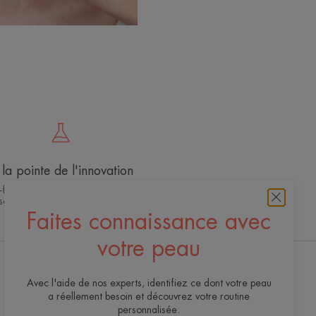
la pointe de l'innovation
-faire dermo-cosmétique exclusif pour
soins de qualité, efficaces et sûrs
Faites connaissance avec
votre peau
Recevez notre newsletter
Avec l'aide de nos experts, identifiez ce dont votre peau
a réellement besoin et découvrez votre routine
Toujours là pour votre peau ! Tous nos conseils
personnalisée.