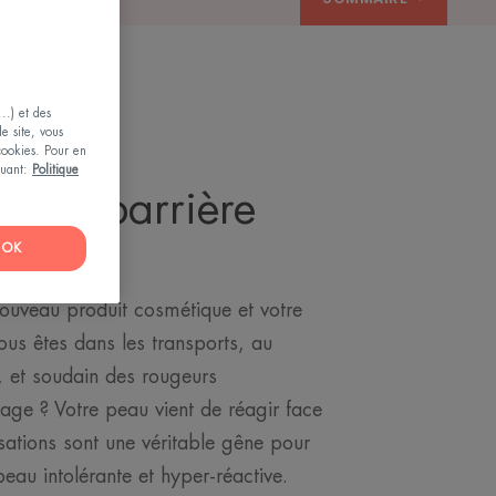
..) et des
le site, vous
 cookies. Pour en
iquant:
Politique
ue la barrière
OK
nouveau produit cosmétique et votre
us êtes dans les transports, au
 et soudain des rougeurs
sage ? Votre peau vient de réagir face
ations sont une véritable gêne pour
eau intolérante et hyper-réactive.