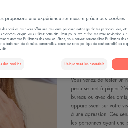
s proposons une expérience sur mesure grâce aux cookies
s des cookies pour vous offrir une meilleure personnalisation (publicités personnalisées, etc.
és avancées lorsque vous utilisez notre site. Pour poursuivre et faciliter votre navigation sur 
ement accepter l'utilisation des cookies. Sinon, vous pouvez personnaliser l'utilisation des
ur le traitement de données personnelles, consultez notre politique de confidentialité en cl
alité
Qu’est-ce q
cutanée ?
s des cookies
Uniquement les essentiels
Vous venez de tester un 
peau se met à piquer ? Vo
bureau ou avec des amis,
apparaissent sur votre vi
à une agression. Ces sens
les personnes ayant une p