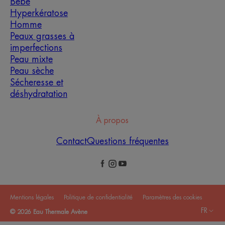
Bébé
Hyperkératose
Homme
Peaux grasses à
imperfections
Peau mixte
Peau sèche
Sécheresse et
déshydratation
À propos
Contact
Questions fréquentes
Mentions légales
Politique de confidentialité
Paramètres des cookies
FR
© 2026 Eau Thermale Avène