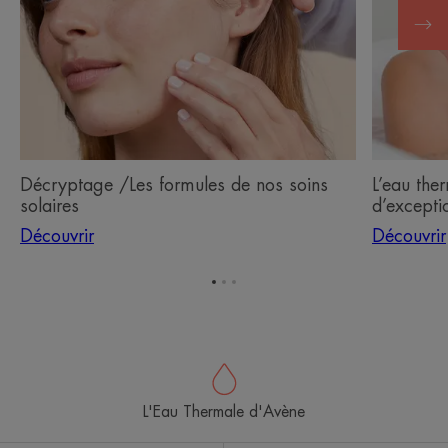
nos
actif
soins
d’excepti
solaires
Décryptage /Les formules de nos soins
L’eau the
solaires
d’excepti
Découvrir
Découvrir
Aller
Aller
Aller
à
à
à
l'item
l'item
l'item
1
2
3
L'Eau Thermale d'Avène