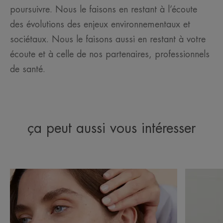
poursuivre. Nous le faisons en restant à l’écoute
des évolutions des enjeux environnementaux et
sociétaux. Nous le faisons aussi en restant à votre
écoute et à celle de nos partenaires, professionnels
de santé.
ça peut aussi vous intéresser
Découvrir
Découvrir
Décryptage
L’eau
/Les
thermale
formules
d’Avène,
de
un