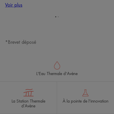
Voir plus
Aller
Aller
à
à
l'item
l'item
1
2
*Brevet déposé
L'Eau Thermale d'Avène
La Station Thermale
À la pointe de l'innovation
d’Avène