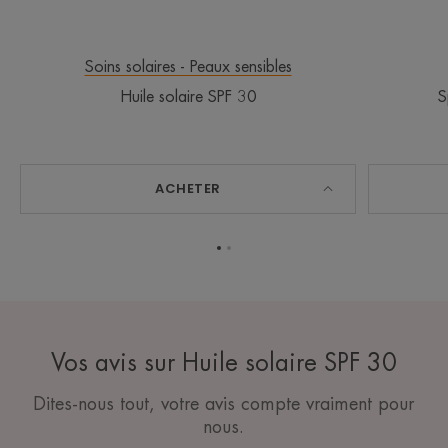
Soins solaires - Peaux sensibles
Huile solaire SPF 30
S
ACHETER
Aller
Aller
à
à
l'item
l'item
1
2
Vos avis sur Huile solaire SPF 30
Dites-nous tout, votre avis compte vraiment pour
nous.