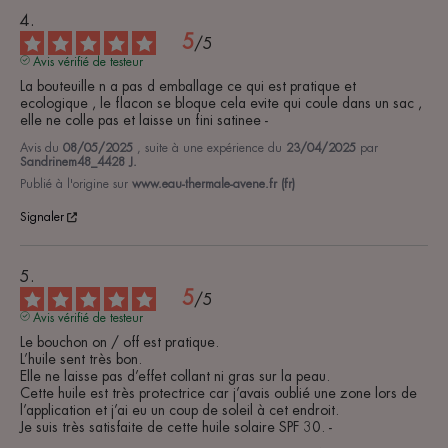
5
/
5
Avis vérifié de testeur
La bouteuille n a pas d emballage ce qui est pratique et 
ecologique , le flacon se bloque cela evite qui coule dans un sac , 
elle ne colle pas et laisse un fini satinee -
Avis du
08/05/2025
, suite à une expérience du
23/04/2025
par
Sandrinem48_4428 J.
Publié à l'origine sur
www.eau-thermale-avene.fr (fr)
Signaler
5
/
5
Avis vérifié de testeur
Le bouchon on / off est pratique.

L’huile sent très bon.

Elle ne laisse pas d’effet collant ni gras sur la peau. 

Cette huile est très protectrice car j’avais oublié une zone lors de 
l’application et j’ai eu un coup de soleil à cet endroit. 

Je suis très satisfaite de cette huile solaire SPF 30. -