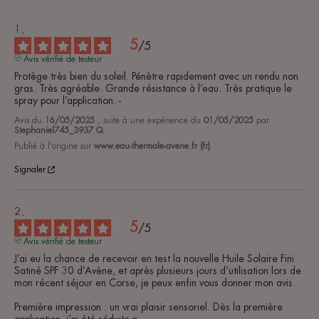
5
/
5
Avis vérifié de testeur
Protège très bien du soleil. Pénètre rapidement avec un rendu non 
gras. Très agréable. Grande résistance à l’eau. Très pratique le 
spray pour l’application. -
Avis du
16/05/2025
, suite à une expérience du
01/05/2025
par
Stephaniel745_3937 Q.
Publié à l'origine sur
www.eau-thermale-avene.fr (fr)
Signaler
5
/
5
Avis vérifié de testeur
J’ai eu la chance de recevoir en test la nouvelle Huile Solaire Fini 
Satiné SPF 30 d’Avène, et après plusieurs jours d’utilisation lors de 
mon récent séjour en Corse, je peux enfin vous donner mon avis.

Première impression : un vrai plaisir sensoriel. Dès la première 