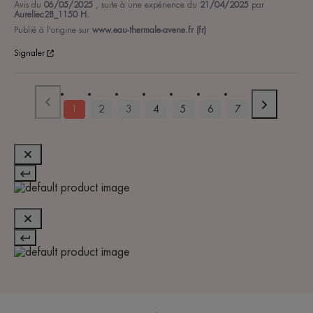
Avis du
06/05/2025
, suite à une expérience du
21/04/2025
par
Aureliec28_1150 H.
Publié à l'origine sur
www.eau-thermale-avene.fr (fr)
Signaler
1
2
3
4
5
6
7