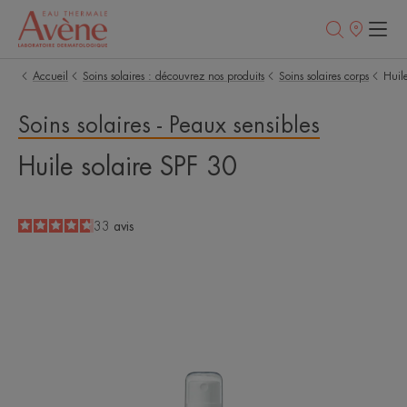
Points
de
vente
Accueil
Soins solaires : découvrez nos produits
Soins solaires corps
Huil
Soins solaires - Peaux sensibles
Huile solaire SPF 30
4.8
/
5
33
avis
-