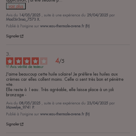
application, j’ai été séduite p
...
voir plus
Avis du
14/05/2025
, suite à une expérience du
29/04/2025
par
Mad3ir3nsa_7573 X.
Publié à l'origine sur
www.eau-thermale-avene.fr (fr)
Signaler
4
/
5
Avis vérifié de testeur
J'aime beaucoup cette huile solaire! Je préfère les huiles aux 
crèmes car elles collent moins. Celle ci sent très bon et pénètre 
vite.

Elle reste à  l eau. Très agréable, elle laisse place à un joli 
bronzage -
Avis du
08/05/2025
, suite à une expérience du
23/04/2025
par
Mawelye_9741 P.
Publié à l'origine sur
www.eau-thermale-avene.fr (fr)
Signaler