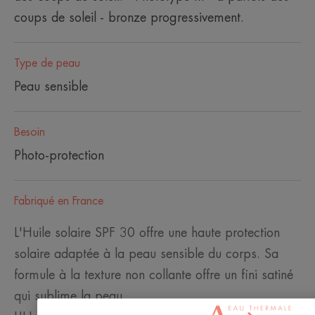
coups de soleil - bronze progressivement.
Type de peau
Peau sensible
Besoin
Photo-protection
Fabriqué en France
L'Huile solaire SPF 30 offre une haute protection
solaire adaptée à la peau sensible du corps. Sa
formule à la texture non collante offre un fini satiné
qui sublime la peau.