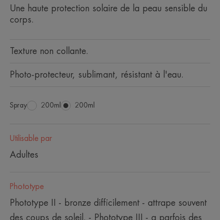
Une haute protection solaire de la peau sensible du
corps.
Texture non collante.
Photo-protecteur, sublimant, résistant à l'eau.
Spray
Spray
200ml
Spray
200ml
Utilisable par
Adultes
Phototype
Phototype II - bronze difficilement - attrape souvent
des coups de soleil. - Phototype III - a parfois des