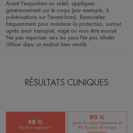
collante.
Avant l'exposition au soleil, appliquez
généreusement sur le corps (par exemple, 6
pulvérisations sur l'avant-bras). Renouvelez
fréquemment pour maintenir la protection, surtout
après avoir transpiré, nagé ou vous être essuyé.
Ne pas vaporiser vers les yeux.Ne pas inhaler.
Avantages
Utiliser dans un endroit bien ventilé.
Non collante, parfum agréable, fini satiné.
Bénéfices
• PHOTOPROTECTRICE : des filtres UVB-UVA
RÉSULTATS CLINIQUES
photostables qui luttent contre les effets nocifs du
rayonnement solaire.
• ANTIOXYDANTE : la Provitamine E (Pré-
tocophéryl), puissant antioxydant, offrant une
protection cellulaire contre les radicaux libres.
90 %
• RÉSISTANTE À L'EAU.
98 %
peau du corps lumineuse et
• NON COLLANTE : sa texture ne laisse pas de
facile à appliquer¹
88 % peau du visage
lumineuse¹