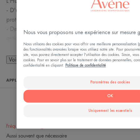
L'Huile solaire SPF 30 est composée :
- D'un système filtrant stable pour une large
protection UVB-UVA.
- De la Provitamine E (Pré-tocophéryl), , puissant
Nous vous proposons une expérience sur mesure 
antioxydant, offrant une protection cellulaire contre
Nous utilisons des cookies pour vous offrir une meilleure personnalisation (pu
les radicaux libres.
des fonctionnalités avancées lorsque vous utilisez notre site. Pour poursuivre 
site, vous pouvez directement accepter l'utilisation des cookies. Sinon, vous 
Voir plus
cookies. Pour en savoir plus sur le traitement de données personnelles, cons
confidentialité en cliquant:
Politique de confidentialité
APPLICATION
LE MOT DE L’EXPERT
Paramètres des cookies
OK
Application
Uniquement les essentiels
La haute protection solaire pour
les peaux sensibles, dans une
Fréquence d’usage
texture huile non grasse et non
Aussi souvent que nécessaire