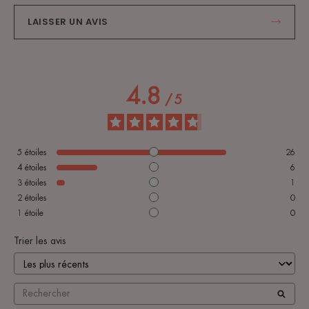
LAISSER UN AVIS
4.8
/
5
5
étoiles
26
4
étoiles
6
3
étoiles
1
2
étoiles
0
1
étoile
0
Trier les avis