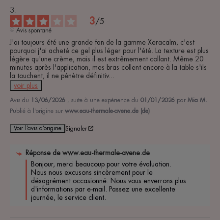
3
/
5
Avis spontané
J'ai toujours été une grande fan de la gamme Xeracalm, c'est 
pourquoi j'ai acheté ce gel plus léger pour l'été. La texture est plus 
légère qu'une crème, mais il est extrêmement collant. Même 20 
minutes après l'application, mes bras collent encore à la table s'ils 
la touchent, il ne pénètre définitiv
...
voir plus
Avis du
13/06/2026
, suite à une expérience du
01/01/2026
par
Mia M.
Publié à l'origine sur
www.eau-thermale-avene.de (de)
Voir l’avis d’origine
Signaler
Réponse de
www.eau-thermale-avene.de
Bonjour, merci beaucoup pour votre évaluation. 
Nous nous excusons sincèrement pour le 
désagrément occasionné. Nous vous enverrons plus 
d'informations par e-mail. Passez une excellente 
journée, le service client.