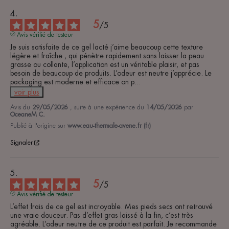
5
/
5
Avis vérifié de testeur
Je suis satisfaite de ce gel lacté j’aime beaucoup cette texture 
légère et fraîche , qui pénètre rapidement sans laisser la peau 
grasse ou collante, l’application est un véritable plaisir, et pas 
besoin de beaucoup de produits. L’odeur est neutre j’apprécie. Le 
packaging est moderne et efficace on p
...
voir plus
Avis du
29/05/2026
, suite à une expérience du
14/05/2026
par
OceaneM C.
Publié à l'origine sur
www.eau-thermale-avene.fr (fr)
Signaler
5
/
5
Avis vérifié de testeur
L’effet frais de ce gel est incroyable. Mes pieds secs ont retrouvé 
une vraie douceur. Pas d’effet gras laissé à la fin, c’est très 
agréable. L’odeur neutre de ce produit est parfait. Je recommande 