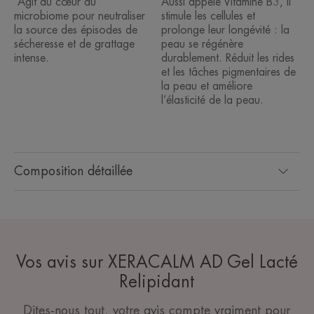
Agit au cœur du
Aussi appelé Vitamine B3, il
microbiome pour neutraliser
stimule les cellules et
la source des épisodes de
prolonge leur longévité : la
sécheresse et de grattage
peau se régénère
intense.
durablement. Réduit les rides
et les tâches pigmentaires de
la peau et améliore
l’élasticité de la peau.
Composition détaillée
Vos avis sur XERACALM AD Gel Lacté
Relipidant
Dites-nous tout, votre avis compte vraiment pour