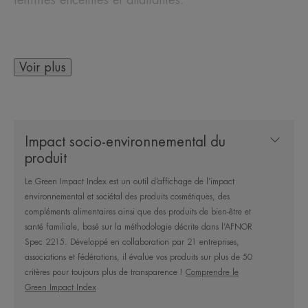
Voir plus
LE MOT DE L’EXPERT
Impact socio-environnemental du
Le meilleur émollient est celui qui
produit
s’intègre facilement dans la
Le Green Impact Index est un outil d’affichage de l’impact
routine quotidienne du patient. Il
environnemental et sociétal des produits cosmétiques, des
ne suffit pas qu’il soit efficace : il
compléments alimentaires ainsi que des produits de bien-être et
doit aussi offrir une texture
santé familiale, basé sur la méthodologie décrite dans l’AFNOR
Spec 2215. Développé en collaboration par 21 entreprises,
agréable qui incite à une
associations et fédérations, il évalue vos produits sur plus de 50
application régulière.
critères pour toujours plus de transparence !
Comprendre le
Green Impact Index