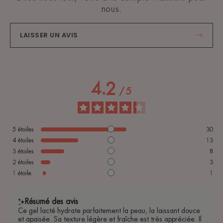
nous.
LAISSER UN AVIS
4.2
/
5
5
étoiles
30
4
étoiles
13
3
étoiles
8
2
étoiles
3
1
étoile
1
Résumé des avis
Ce gel lacté hydrate parfaitement la peau, la laissant douce
et apaisée. Sa texture légère et fraîche est très appréciée. Il