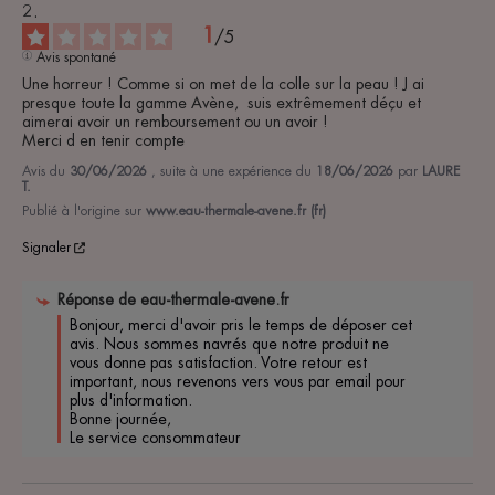
1
/
5
Avis spontané
Une horreur ! Comme si on met de la colle sur la peau ! J ai 
presque toute la gamme Avène,  suis extrêmement déçu et 
aimerai avoir un remboursement ou un avoir ! 

Merci d en tenir compte
Avis du
30/06/2026
, suite à une expérience du
18/06/2026
par
LAURE
T.
Publié à l'origine sur
www.eau-thermale-avene.fr (fr)
Signaler
Réponse de
eau-thermale-avene.fr
Bonjour, merci d'avoir pris le temps de déposer cet 
avis. Nous sommes navrés que notre produit ne 
vous donne pas satisfaction. Votre retour est 
important, nous revenons vers vous par email pour 
plus d'information. 

Bonne journée, 

Le service consommateur 