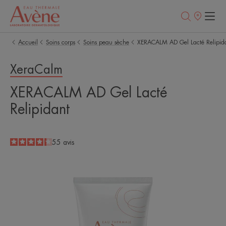
Points
de
vente
Accueil
Soins corps
Soins peau sèche
XERACALM AD Gel Lacté Relipid
XeraCalm
XERACALM AD Gel Lacté
Relipidant
4.2
/
5
55
avis
-