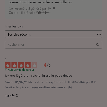
convient aux peaux sensibles et ne colle pas.
Ce résumé est généré par IA
Cela a-t-il été utile ?
Oui
Non
Trier les avis
4
/
5
Avis vérifié de testeur
texture légère et fraiche, laisse la peau douce
Avis du
05/07/2026
, suite à une expérience du
01/06/2026
par
R.R.
Publié à l'origine sur
www.eau-thermale-avene.ch (fr)
Signaler