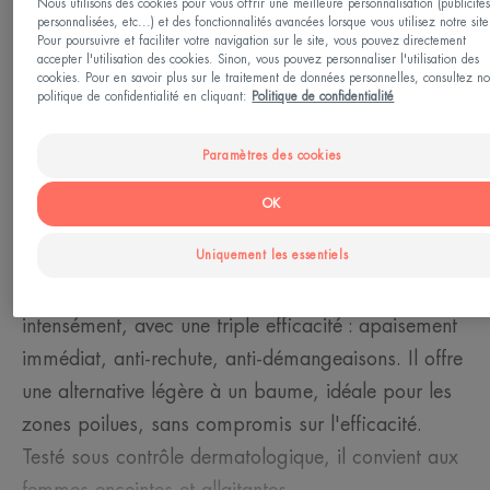
Nous utilisons des cookies pour vous offrir une meilleure personnalisation (publicité
personnalisées, etc...) et des fonctionnalités avancées lorsque vous utilisez notre site
sensible - Peau à tendance acnéique
Pour poursuivre et faciliter votre navigation sur le site, vous pouvez directement
accepter l'utilisation des cookies. Sinon, vous pouvez personnaliser l'utilisation des
cookies. Pour en savoir plus sur le traitement de données personnelles, consultez no
politique de confidentialité en cliquant:
Politique de confidentialité
Besoin
Apaisement - Relipidant - Anti-grattage
Paramètres des cookies
OK
Fabriqué en France
Uniquement les essentiels
Le Gel Lacté Relipidant soulage les peaux sèches et
sujettes à l’eczéma atopique. Il hydrate
intensément, avec une triple efficacité : apaisement
immédiat, anti-rechute, anti-démangeaisons. Il offre
une alternative légère à un baume, idéale pour les
zones poilues, sans compromis sur l'efficacité.
Testé sous contrôle dermatologique, il convient aux
femmes enceintes et allaitantes.