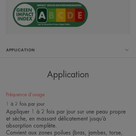
Bénéfices
• 48h d'hydratation¹, aussi efficace qu'un baume
• Triple efficacité : apaisement immédiat – anti-
rechute² – anti-démangeaisons³
APPLICATION
• Pour 9 personnes sur 10, l'application
quotidienne du produit est facile⁴
Application
ENVIRONNEMENT
Fréquence d’usage
Fiche produit relative aux qualités et caractéristiques
1 à 2 fois par jour
environnementales
Appliquer 1 à 2 fois par jour sur une peau propre
Emballage comportant au moins 35% de matières
et sèche, en massant délicatement jusqu’à
recyclées*
absorption complète.
Emballage entièrement recyclable**
Convient aux zones poilues (bras, jambes, torse,