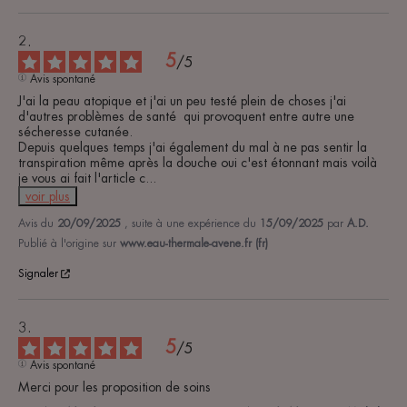
5
/
5
Avis spontané
J'ai la peau atopique et j'ai un peu testé plein de choses j'ai 
d'autres problèmes de santé  qui provoquent entre autre une 
sécheresse cutanée. 

Depuis quelques temps j'ai également du mal à ne pas sentir la 
transpiration même après la douche oui c'est étonnant mais voilà 
je vous ai fait l'article c
...
voir plus
Avis du
20/09/2025
, suite à une expérience du
15/09/2025
par
A.D.
Publié à l'origine sur
www.eau-thermale-avene.fr (fr)
Signaler
5
/
5
Avis spontané
Merci pour les proposition de soins