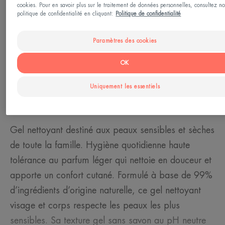
cookies. Pour en savoir plus sur le traitement de données personnelles, consultez no
Type de peau
politique de confidentialité en cliquant:
Politique de confidentialité
Peau sèche - Peau sensible
Paramètres des cookies
Besoin
OK
Nettoyant - Hygiène
Uniquement les essentiels
Fabriqué en France
Gel nettoyant destiné aux peaux sensibles et sèches
de toute la famille. Hygiène quotidienne haute
tolérance au parfum léger qui nettoie en douceur et
apporte un confort cutané. Formulé à base de 99%
d’ingrédients d’origine naturelle, ce gel nettoyant
visage et corps respecte les peaux les plus
sensibles. Sa texture gel sans savon au pH neutre