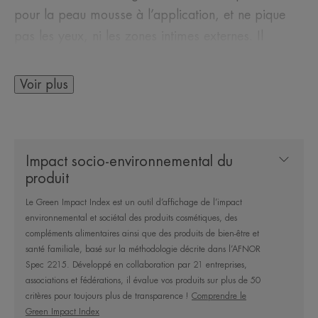
pour la peau mousse à l’application, et ne pique
pas les yeux, ni les zones intimes externes. Il
bénéficie d'une démarche écoresponsable. Son
emballage 500ml contient 73% de matières
Voir plus
recyclées. Le flacon est en plastique 100%
recyclé*.
Impact socio-environnemental du
Avantages
produit
Hygiène quotidienne haute tolérance pour nettoyer
Le Green Impact Index est un outil d’affichage de l’impact
en douceur les peaux sèches et sensibles de toute
environnemental et sociétal des produits cosmétiques, des
la famille.
compléments alimentaires ainsi que des produits de bien-être et
santé familiale, basé sur la méthodologie décrite dans l’AFNOR
Spec 2215. Développé en collaboration par 21 entreprises,
Bénéfices
associations et fédérations, il évalue vos produits sur plus de 50
• NETTOIE les peaux sensibles et sèches de toute
critères pour toujours plus de transparence !
Comprendre le
la famille.
Green Impact Index