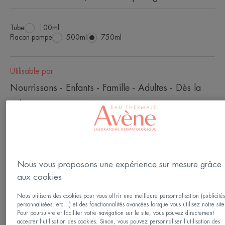
Tube
Tube
100ml
Flacon pompe
Flacon
500ml
Flacon
750ml
pompe
pompe
Utilisable par
Nourrissons - Enfants - Famille - Adultes - Dès la
naissance
Âge
À partir de 1 mois
Nous vous proposons une expérience sur mesure grâce
aux cookies
Adapté
Nous utilisons des cookies pour vous offrir une meilleure personnalisation (publicité
Aux parties intimes - aux pieds
personnalisées, etc...) et des fonctionnalités avancées lorsque vous utilisez notre site
Pour poursuivre et faciliter votre navigation sur le site, vous pouvez directement
accepter l'utilisation des cookies. Sinon, vous pouvez personnaliser l'utilisation des