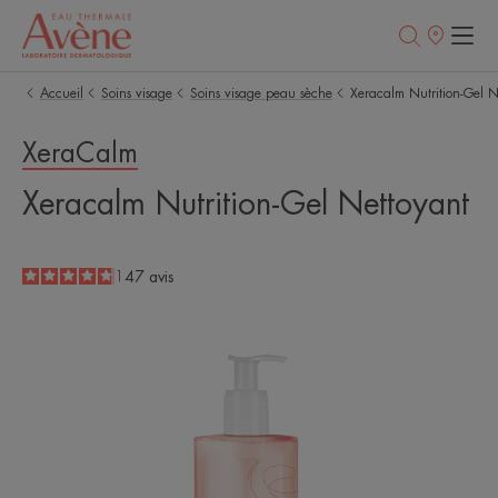
Points
de
vente
Accueil
Soins visage
Soins visage peau sèche
Xeracalm Nutrition-Gel N
XeraCalm
Xeracalm Nutrition-Gel Nettoyant
4.8
/
5
147
avis
-