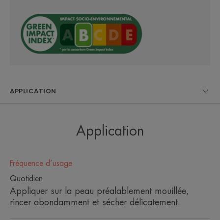
• PROCURE confort cutané.
• pH physiologique et sans savon.
TEXTURE
ENVIRONNEMENT
APPLICATION
*hors pompe
Application
Fréquence d’usage
Quotidien
Appliquer sur la peau préalablement mouillée,
rincer abondamment et sécher délicatement.