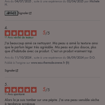
Avis du
04/07/2025
, suite à une expérience du
02/04/2025
par
Michele
H.
Utile
(0)
Signaler
5
/
5
Avis vérifié de testeur
J'ai beaucoup aimé ce nettoyant. Ma peau a aimé la texture ainsi 
que le parfum léger très agréable. Ma peau est plus douce, plus 
que d'habitude avec ce produit. C'est un produit vraiment top.
Avis du
11/10/2024
, suite à une expérience du
06/09/2024
par
D.O.
Publié à l'origine sur
www.eau-thermale-avene.fr (fr)
Signaler
5
/
5
Avis spontané
Alors la je suis tomber sur une pépite. J'ai une peau sensible sèche  
à tendance acnéique.
