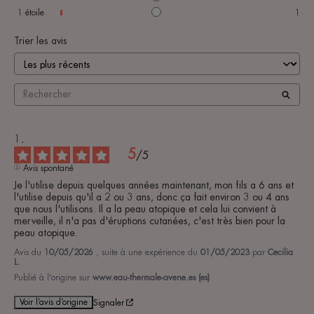
1
étoile
1
Trier les avis
5
/
5
Avis spontané
Je l'utilise depuis quelques années maintenant, mon fils a 6 ans et 
l'utilise depuis qu'il a 2 ou 3 ans, donc ça fait environ 3 ou 4 ans 
que nous l'utilisons. Il a la peau atopique et cela lui convient à 
merveille, il n'a pas d'éruptions cutanées, c'est très bien pour la 
peau atopique.
Avis du
10/05/2026
, suite à une expérience du
01/05/2023
par
Cecilia
L.
Publié à l'origine sur
www.eau-thermale-avene.es (es)
Voir l’avis d’origine
Signaler