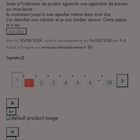
Suite à l'utilisation de produit agressifs une apparition de bouton 
sur mon buste .

Ils montaient jusqu'à mes epaules même dans mon dos.

J'ai chercher une solution et je suis tomber dessus. Cette pépite 
m'a en
...
voir plus
Avis du
30/08/2024
, suite à une expérience du
06/08/2024
par
A.A.
Publié à l'origine sur
www.eau-thermale-avene.fr (fr)
Signaler
1
2
3
4
5
6
30