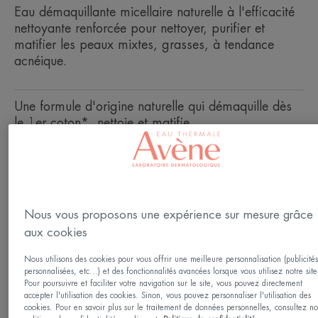
Eau démaquillante micellaire naturelle à l'efficacité
nettoyante renforcée pour nettoyer, purifier et
matifier les peaux mixtes, grasses, à tendance
acnéique.
Une formule d'origine naturelle qui démaquille dès
le 1er coton*, nettoie et matifie.
Démaquille, nettoie, matifie.
Flacon
Flacon
400ml
Nous vous proposons une expérience sur mesure grâce
aux cookies
Utilisable par
Nous utilisons des cookies pour vous offrir une meilleure personnalisation (publicité
Adolescents - Adultes
personnalisées, etc...) et des fonctionnalités avancées lorsque vous utilisez notre site
Pour poursuivre et faciliter votre navigation sur le site, vous pouvez directement
accepter l'utilisation des cookies. Sinon, vous pouvez personnaliser l'utilisation des
cookies. Pour en savoir plus sur le traitement de données personnelles, consultez no