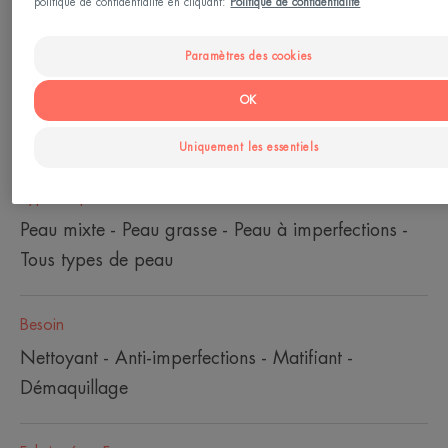
Âge
politique de confidentialité en cliquant:
Politique de confidentialité
À partir de 12 an(s)
Paramètres des cookies
Adapté
OK
Aux lentilles - aux paupières
Uniquement les essentiels
Type de peau
Peau mixte - Peau grasse - Peau à imperfections -
Tous types de peau
Besoin
Nettoyant - Anti-imperfections - Matifiant -
Démaquillage