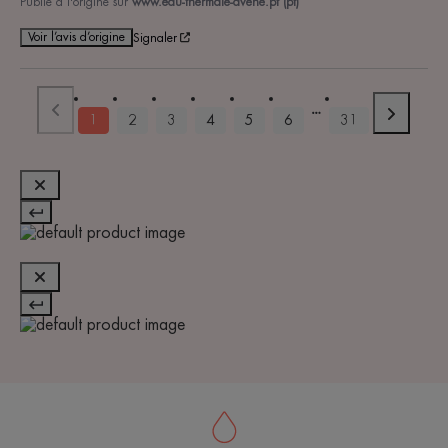
Publié à l'origine sur
www.eau-thermale-avene.pt (pt)
Voir l’avis d’origine
Signaler
1
2
3
4
5
6
31