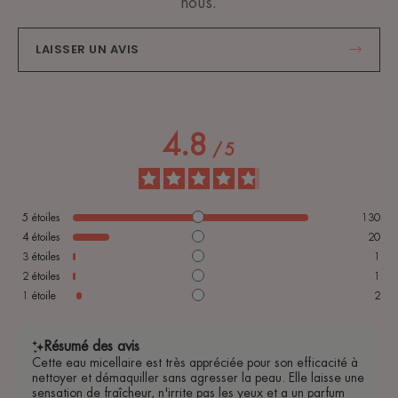
nous.
LAISSER UN AVIS
4.8
/
5
5
étoiles
130
4
étoiles
20
3
étoiles
1
2
étoiles
1
1
étoile
2
Résumé des avis
Cette eau micellaire est très appréciée pour son efficacité à
nettoyer et démaquiller sans agresser la peau. Elle laisse une
sensation de fraîcheur, n'irrite pas les yeux et a un parfum