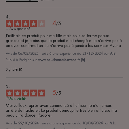
4
/
5
Avis spontané
J'utilisais ce produit pour ma fille mais sous sa forme peaux 
grasses et je crains que le produit n'ait changé et je n'arrive pas à 
en avoir confirmation. Je n'arrive pas à joindre les services Avene
Avis du
06/02/2025
, suite à une expérience du
21/12/2024
par
A.B.
Publié à l'origine sur
www.eau-thermale-avene.fr (fr)
Signaler
5
/
5
Avis vérifié
Merveilleux, après avoir commencé à l'utiliser, je n'ai jamais 
arrêté de l'acheter. Le produit démaquille très bien et laisse ma 
peau ultra douce, j'adore.
Avis du
29/10/2024
, suite à une expérience du
10/04/2024
par
V.D.