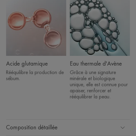
• DÉMAQUILLE : le visage et les yeux, dès le 1er
coton*
• NETTOIE : Élimine les impuretés et les particules
de pollution
• MATIFIE : Réduit l'excès de sébum grâce à
l'acide glutamique
Acide glutamique
Eau thermale d'Avène
TEXTURE
ENVIRONNEMENT
Rééquilibre la production de
Grâce à une signature
sébum.
minérale et biologique
unique, elle est connue pour
apaiser, renforcer et
rééquilibrer la peau.
Avantage de la texture
Une texture fraîche et sensorielle, qui laisse une peau douce
sans effet collant.
Composition détaillée
Senteur du contenu
Parfum frais et léger