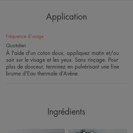
L'hygiène est l'étape
Application
indispensable contre les
imperfections.
Il est donc primordial de nettoyer
Fréquence d’usage
votre peau tout en la respectant,
Quotidien
sans la dessécher ni l'agresser.
À l'aide d'un coton doux, appliquez matin et/ou
soir sur le visage et les yeux. Sans rinçage. Pour
plus de douceur, terminez en pulvérisant une fine
brume d’Eau thermale d’Avène.
Avantages
Une formule à 99 % d'origine naturelle, qui
démaquille dès le 1er coton*, élimine les particules
Ingrédients
de pollution et matifie.
Bénéfices