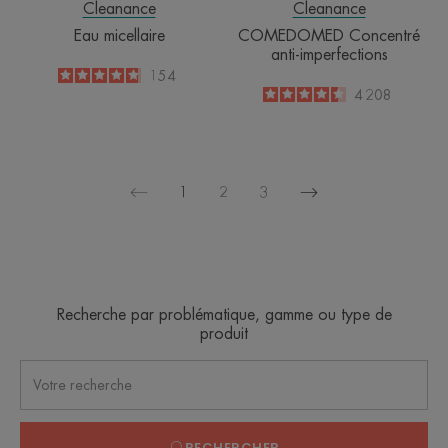
Cleanance
Cleanance
Eau micellaire
COMEDOMED Concentré
anti-imperfections
4.8
/
5
154
-
4.5
/
5
4 208
-
1
2
3
Page
Page
suivante
précédente
Recherche par problématique, gamme ou type de
produit
RECHERCHER