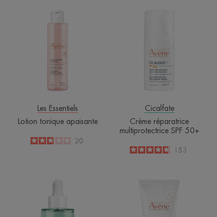
Lotion
Crème
tonique
réparatrice
apaisante
multiprotectric
SPF
50+
Les Essentiels
Cicalfate
Lotion tonique apaisante
Crème réparatrice
multiprotectrice SPF 50+
2.9
/
5
20
-
4.7
/
5
153
-
Sérum
Masque
réparateur
Apaisant
intense
Hydratant