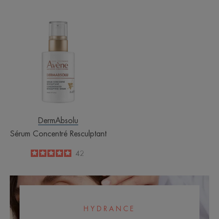
-
-
Sérum
Concentré
Resculptant
DermAbsolu
Sérum Concentré Resculptant
5
/
5
42
-
HYDRANCE