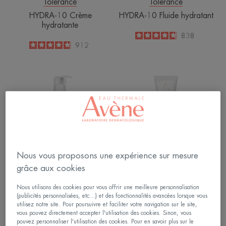
Tolérance
Tolérance
HYDRA-10 Crème
HYDRA-10 Fluide hydratant
hydratante
4.7
/
5
838
-
4.8
/
5
912
-
Comedomed
Soin
Gel
apaisant
Nettoyant
contour
Peeling
des
yeux
Nous vous proposons une expérience sur mesure
grâce aux cookies
Cleanance
Les Essentiels
Nous utilisons des cookies pour vous offrir une meilleure personnalisation
Comedomed Gel Nettoyant
Soin apaisant contour des
(publicités personnalisées, etc...) et des fonctionnalités avancées lorsque vous
Peeling
yeux
utilisez notre site. Pour poursuivre et faciliter votre navigation sur le site,
vous pouvez directement accepter l'utilisation des cookies. Sinon, vous
4.7
/
5
18
1.6
/
5
26
pouvez personnaliser l'utilisation des cookies. Pour en savoir plus sur le