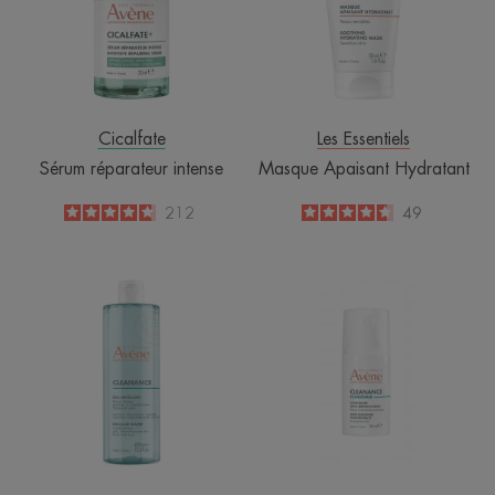
Cicalfate
Les Essentiels
Sérum réparateur intense
Masque Apaisant Hydratant
4.8
/
5
212
4.6
/
5
49
-
-
Eau
COMEDOME
micellaire
Concentré
anti-
imperfections