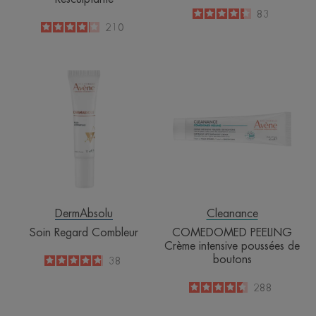
4.3
/
5
83
-
4.1
/
5
210
-
Soin
COMEDOME
Regard
PEELING
Combleur
Crème
intensive
poussées
de
boutons
DermAbsolu
Cleanance
Soin Regard Combleur
COMEDOMED PEELING
Crème intensive poussées de
boutons
4.8
/
5
38
-
4.5
/
5
288
-