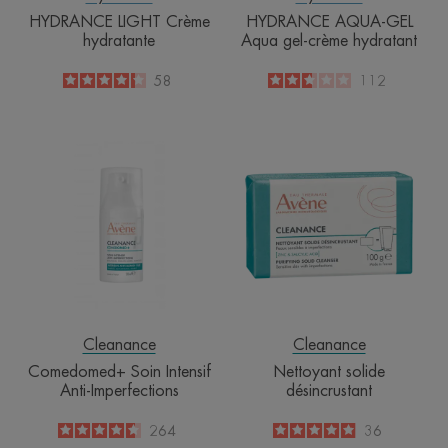
HYDRANCE LIGHT Crème
HYDRANCE AQUA-GEL
hydratante
Aqua gel-crème hydratant
4.3
/
5
58
2.7
/
5
112
-
-
Comedomed+
Nettoyant
Soin
solide
Intensif
désincrustant
Anti-
Imperfections
Cleanance
Cleanance
Comedomed+ Soin Intensif
Nettoyant solide
Anti-Imperfections
désincrustant
4.6
/
5
264
4.9
/
5
36