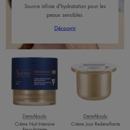
Source infinie d'hydratation pour les
peaux sensibles.
Découvrir
Crème
Crème
Nuit
Jour
Intensive
Redensifiante
Resculptante
DermAbsolu
DermAbsolu
Crème Nuit Intensive
Crème Jour Redensifiante
Resculptante