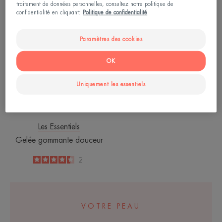
-
-
traitement de données personnelles, consultez notre politique de
confidentialité en cliquant:
Politique de confidentialité
Gelée
gommante
Paramètres des cookies
douceur
OK
Uniquement les essentiels
Les Essentiels
Gelée gommante douceur
4.5
/
5
2
-
VOTRE PEAU