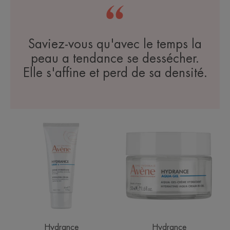
Saviez-vous qu'avec le temps la
peau a tendance se dessécher.
Elle s'affine et perd de sa densité.
HYDRANCE
HYDRANCE
LIGHT
AQUA-
Crème
GEL
hydratante
Aqua
gel-
crème
hydratant
Hydrance
Hydrance