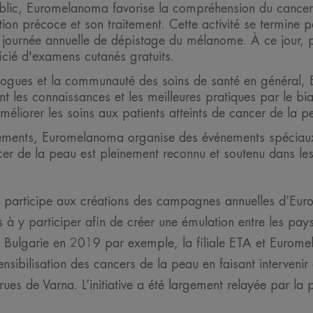
public, Euromelanoma favorise la compréhension du cancer
tion précoce et son traitement. Cette activité se termine p
e journée annuelle de dépistage du mélanome. À ce jour,
icié d'examens cutanés gratuits.
logues et la communauté des soins de santé en général
t les connaissances et les meilleures pratiques par le bia
améliorer les soins aux patients atteints de cancer de la p
ements, Euromelanoma organise des événements spéciaux
cer de la peau est pleinement reconnu et soutenu dans le
 participe aux créations des campagnes annuelles d’Eu
es à y participer afin de créer une émulation entre les pay
 En Bulgarie en 2019 par exemple, la filiale ETA et Euro
ibilisation des cancers de la peau en faisant intervenir 
ues de Varna. L’initiative a été largement relayée par la 