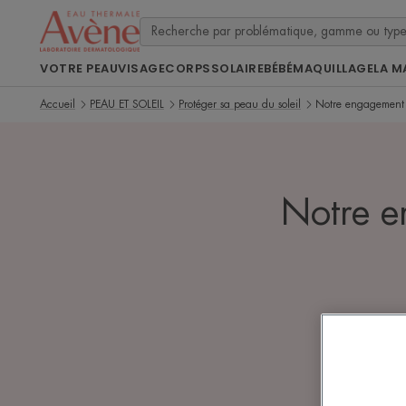
VOTRE PEAU
VISAGE
CORPS
SOLAIRE
BÉBÉ
MAQUILLAGE
LA M
Accueil
PEAU ET SOLEIL
Protéger sa peau du soleil
Notre engagement 
Notre e