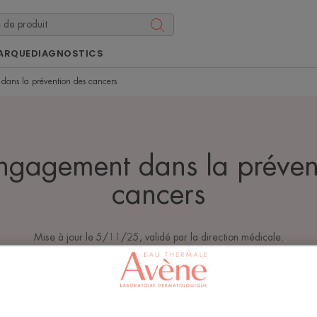
ARQUE
DIAGNOSTICS
dans la prévention des cancers
ngagement dans la préven
cancers
Mise à jour le
5/11/25
, validé par
la direction médicale
.
Protéger sa peau du soleil