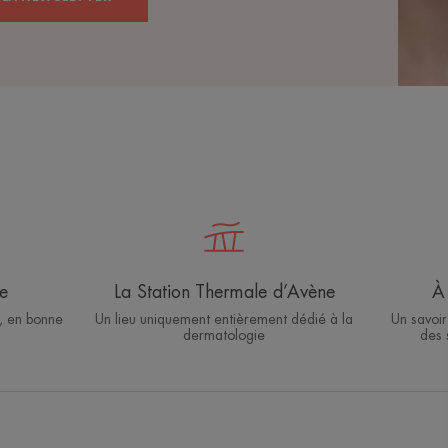
e
La Station Thermale d’Avène
À 
, en bonne
Un lieu uniquement entièrement dédié à la
Un savoir
dermatologie
des 