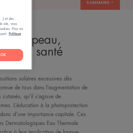
SOMMAIRE
..) et des
le site, vous
 cookies. Pour en
iquant:
Politique
 de la peau,
njeu de santé
OK
ositions solaires excessives dès
connue de tous dans l’augmentation de
 cutanés, qu’il s’agisse de
es. L’éducation à la photoprotection
t donc d’une importance capitale. Ces
res Dermatologiques Eau Thermale
grâce à leur implication de longue