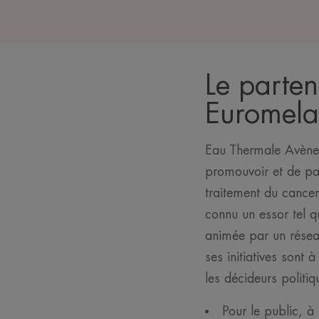
Le parte
Euromel
Eau Thermale Avène 
promouvoir et de par
traitement du cance
connu un essor tel 
animée par un résea
ses initiatives sont 
les décideurs politi
Pour le public, 