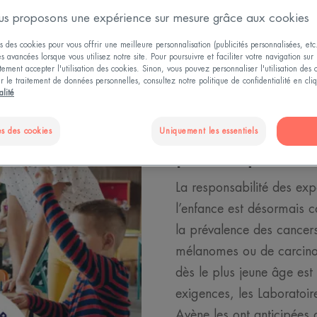
s proposons une expérience sur mesure grâce aux cookies
s des cookies pour vous offrir une meilleure personnalisation (publicités personnalisées, etc.
és avancées lorsque vous utilisez notre site. Pour poursuivre et faciliter votre navigation sur 
ement accepter l'utilisation des cookies. Sinon, vous pouvez personnaliser l'utilisation des
ur le traitement de données personnelles, consultez notre politique de confidentialité en cl
Les cancers
alité
véritable e
s des cookies
Uniquement les essentiels
publique
La responsabilité des exp
l’enfance est désormais 
la prévalence des cancers
mélanomes ou de carcinom
dès le plus jeune âge es
exigences, les Laboratoi
Avène les ont anticipées 