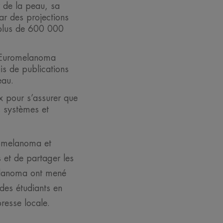
 de la peau, sa
ar des projections
 plus de 600 000
, Euromelanoma
is de publications
eau.
 pour s’assurer que
s systèmes et
romelanoma et
s et de partager les
melanoma ont mené
des étudiants en
presse locale.