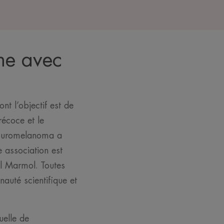
ne avec
 l’objectif est de
récoce et le
l'Euromelanoma a
 association est
l Marmol. Toutes
nauté scientifique et
uelle de