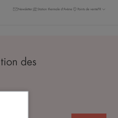
Newsletter
Station thermale d'Avène
Points de vente
FR
tion des