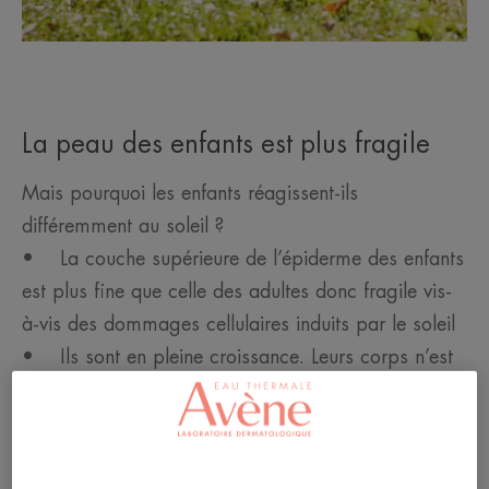
La peau des enfants est plus fragile
Mais pourquoi les enfants réagissent-ils
différemment au soleil ?
• La couche supérieure de l’épiderme des enfants
est plus fine que celle des adultes donc fragile vis-
à-vis des dommages cellulaires induits par le soleil
• Ils sont en pleine croissance. Leurs corps n’est
pas encore très résistant face aux agressions du
soleil de même que la peau est immature, son
système de pigmentation toujours en cours de
développement