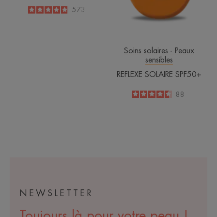
4.8
/
5
573
-
Soins solaires - Peaux
sensibles
REFLEXE SOLAIRE SPF50+
4.6
/
5
88
-
NEWSLETTER
Toujours là pour votre peau !