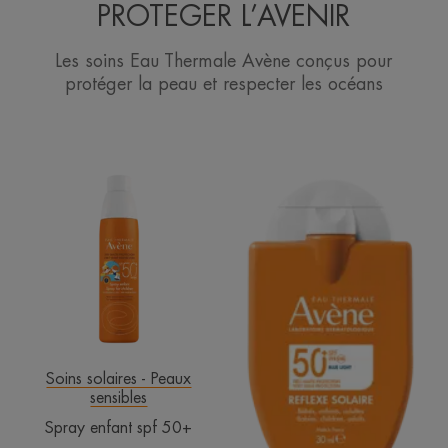
PROTEGER L’AVENIR
Les soins Eau Thermale Avène conçus pour
protéger la peau et respecter les océans
Spray
REFLEXE
enfant
SOLAIRE
spf
SPF50+
50+
Soins solaires - Peaux
sensibles
Spray enfant spf 50+