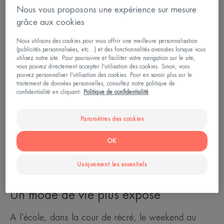
Nous vous proposons une expérience sur mesure
• Leur peau est très réactive aux produits qu’ils
grâce aux cookies
utilisent. Ils ont besoin d’une protection solaire
Nous utilisons des cookies pour vous offrir une meilleure personnalisation
adaptée à leur âge et à leur peau sensible
(publicités personnalisées, etc...) et des fonctionnalités avancées lorsque vous
utilisez notre site. Pour poursuivre et faciliter votre navigation sur le site,
vous pouvez directement accepter l'utilisation des cookies. Sinon, vous
pouvez personnaliser l'utilisation des cookies. Pour en savoir plus sur le
traitement de données personnelles, consultez notre politique de
confidentialité en cliquant:
Politique de confidentialité
Les enfants, une cible vulnérable
face au soleil
Paramètres des cookies
Les enfants sont des cibles vulnérables face au
OK
soleil. D’abord, ils sont plus exposés par leur mode
Uniquement les essentiels
de vie et leur peau est aussi plus fragile.
Un mode de vie plus exposé
A l’école, dans la cour de récré, le weekend au