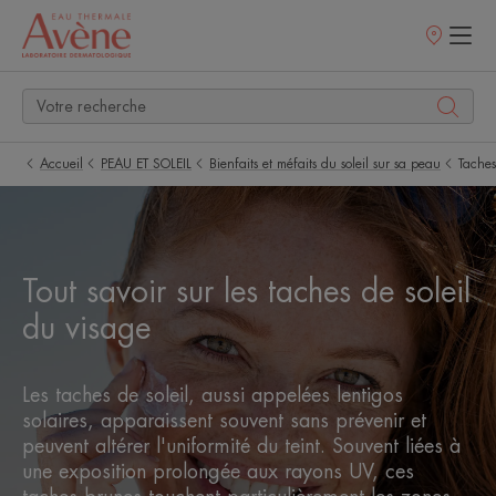
Points
de
vente
Accueil
PEAU ET SOLEIL
Bienfaits et méfaits du soleil sur sa peau
Taches
Tout savoir sur les taches de soleil
du visage
Les taches de soleil, aussi appelées lentigos
solaires, apparaissent souvent sans prévenir et
peuvent altérer l'uniformité du teint. Souvent liées à
une exposition prolongée aux rayons UV, ces