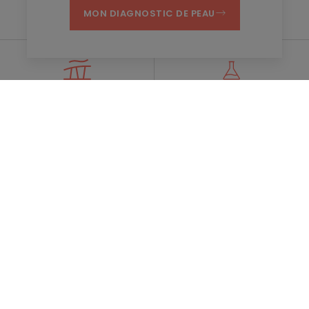
MON DIAGNOSTIC DE PEAU
L'Eau Thermale d'Avène
La Station Thermale
À la pointe de l'innovation
d’Avène
Recevez notre newsletter
Toujours là pour votre peau ! Tous nos conseils pour en prendre
soin au quotidien.
S'INSCRIRE À LA NEWSLETTER
Conseils