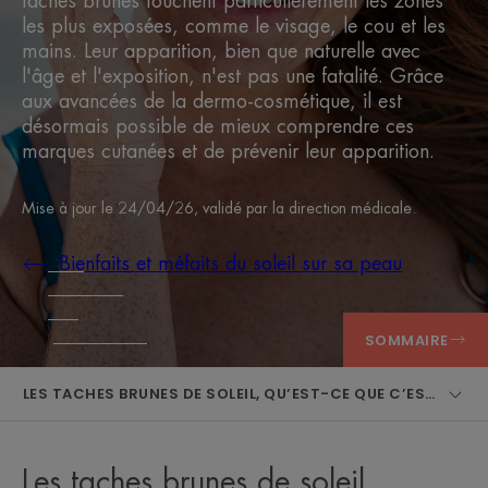
taches brunes touchent particulièrement les zones
les plus exposées, comme le visage, le cou et les
mains. Leur apparition, bien que naturelle avec
l'âge et l'exposition, n'est pas une fatalité. Grâce
aux avancées de la dermo-cosmétique, il est
désormais possible de mieux comprendre ces
marques cutanées et de prévenir leur apparition.
Mise à jour le
24/04/26
, validé par
la direction médicale
.
Bienfaits et méfaits du soleil sur sa peau
SOMMAIRE
LES TACHES BRUNES DE SOLEIL, QU’EST-CE QUE C’EST ?
Les taches brunes de soleil,