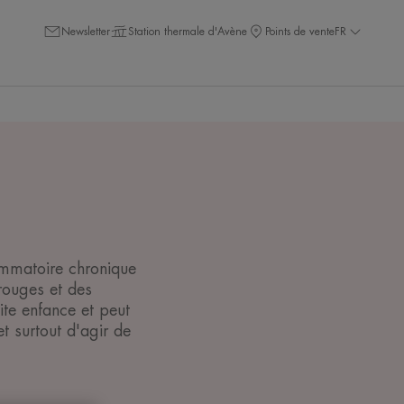
Newsletter
Station thermale d'Avène
Points de vente
FR
ammatoire chronique
rouges et des
te enfance et peut
et surtout d'agir de