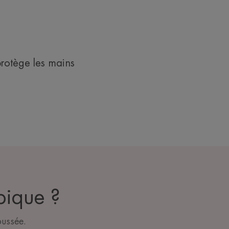
protège les mains
pique ?
oussée.