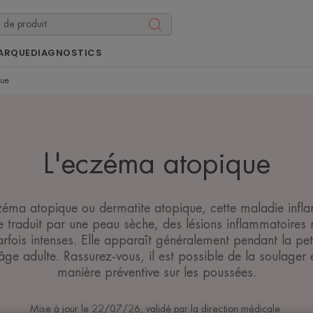
ARQUE
DIAGNOSTICS
que
L'eczéma atopique
zéma atopique ou dermatite atopique, cette maladie infl
e traduit par une peau sèche, des lésions inflammatoires 
ois intenses. Elle apparaît généralement pendant la peti
âge adulte. Rassurez-vous, il est possible de la soulager 
manière préventive sur les poussées.
Mise à jour le
22/07/26
, validé par
la direction médicale
.