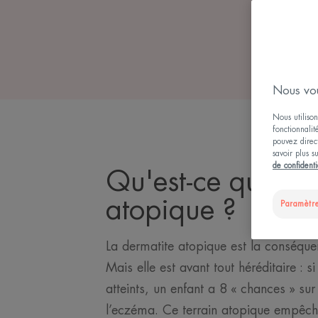
Nous vou
Nous utilison
fonctionnalit
pouvez direct
savoir plus s
de confidenti
Qu'est-ce que l'
atopique ?
Paramètre
La dermatite atopique est la conséquen
Mais elle est avant tout héréditaire : s
atteints, un enfant a 8 « chances » s
l’eczéma. Ce terrain atopique empêch