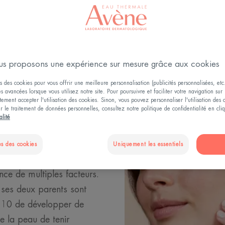
L’eczéma
s proposons une expérience sur mesure grâce aux cookies
s des cookies pour vous offrir une meilleure personnalisation (publicités personnalisées, etc.
és avancées lorsque vous utilisez notre site. Pour poursuivre et faciliter votre navigation sur 
ement accepter l'utilisation des cookies. Sinon, vous pouvez personnaliser l'utilisation des
ur le traitement de données personnelles, consultez notre politique de confidentialité en cl
alité
eczéma
s des cookies
Uniquement les essentiels
ce de multiples facteurs.
i ses deux parents sont
ur 10 de développer de
e la peau de tenir