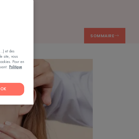
SOMMAIRE
..) et des
le site, vous
 cookies. Pour en
iquant:
Politique
OK