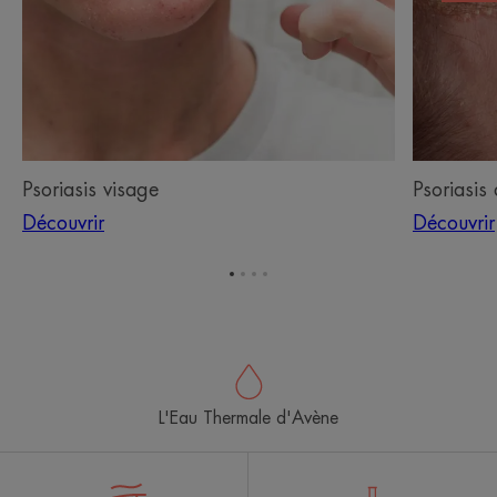
Psoriasis visage
Psoriasis 
Découvrir
Découvrir
Aller
Aller
Aller
Aller
à
à
à
à
l'item
l'item
l'item
l'item
1
2
3
4
L'Eau Thermale d'Avène