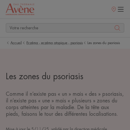
Points
de
vente
Accueil
Eczéma - eczéma atopique - psoriasis
Les zones du psoriasis
Les zones du psoriasis
Comme il n’existe pas « un » mais « des » psoriasis,
il n’existe pas « une » mais « plusieurs » zones du
corps atteintes par la maladie. De la tête aux
pieds, faisons le tour des différentes localisations.
Mise à jour le
5/11/25
, validé par
la direction médicale
.