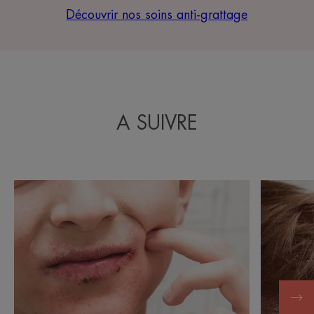
Découvrir nos soins anti-grattage
A SUIVRE
Découvrir
Découvrir
Psoriasis
Psoriasis
visage
du
cuir
chevelu