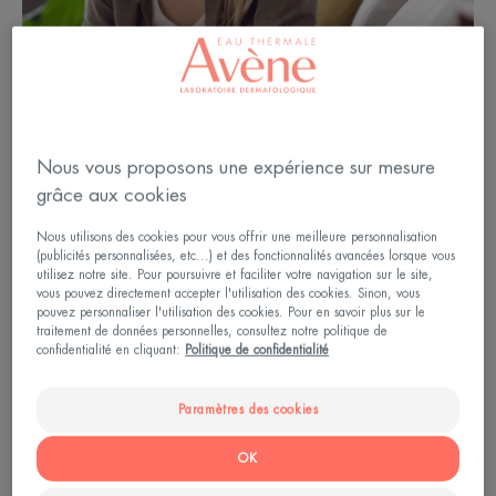
Nous vous proposons une expérience sur mesure
grâce aux cookies
Nous utilisons des cookies pour vous offrir une meilleure personnalisation
(publicités personnalisées, etc...) et des fonctionnalités avancées lorsque vous
utilisez notre site. Pour poursuivre et faciliter votre navigation sur le site,
vous pouvez directement accepter l'utilisation des cookies. Sinon, vous
pouvez personnaliser l'utilisation des cookies. Pour en savoir plus sur le
traitement de données personnelles, consultez notre politique de
Les membres de votre corps sont
confidentialité en cliquant:
Politique de confidentialité
sensibles
Paramètres des cookies
La sécheresse cutanée associée aux lésions
OK
(rougeurs, vésicules, suintement, croûtes) ne touche