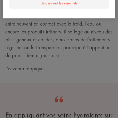
pas seulement le visage. Pourquoi les bras et les
Uniquement les essentiels
jambes ? Parce que l’eczéma se développe
facilement sur les parties du corps dont la surface
entre souvent en contact avec le froid, l’eau ou
encore les produits irritants. Il se loge au niveau des
plis : genoux et coudes, deux zones de frottements
réguliers où la transpiration participe à l’apparition
du prurit (démangeaisons).
L’eczéma atopique
En appliquant vos soins hydratants sur