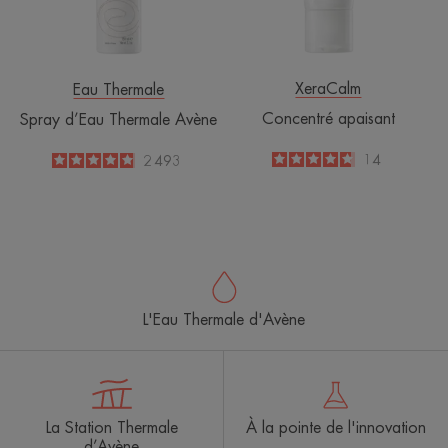
XeraCalm
Eau Thermale
Concentré apaisant
Spray d’Eau Thermale Avène
4.7
/
5
14
4.8
/
5
2 493
-
-
L'Eau Thermale d'Avène
La Station Thermale
À la pointe de l'innovation
d’Avène