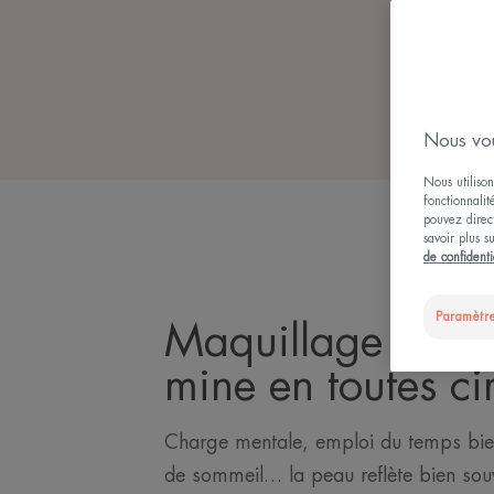
Nous vou
Nous utilison
fonctionnalit
pouvez direct
savoir plus s
de confidenti
Paramètre
Maquillage : avo
mine en toutes ci
Charge mentale, emploi du temps bie
de sommeil… la peau reflète bien souv