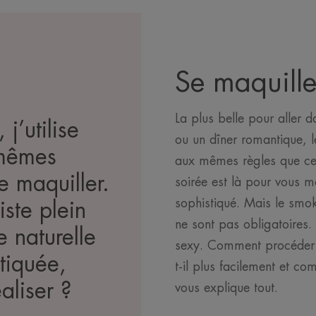
Se maquille
La plus belle pour aller d
 j’utilise
ou un dîner romantique, 
 mêmes
aux mêmes règles que cel
 maquiller.
soirée est là pour vous me
sophistiqué. Mais le smok
iste plein
ne sont pas obligatoires.
e naturelle
sexy. Comment procéder ?
tiquée,
t-il plus facilement et c
aliser ?
vous explique tout.