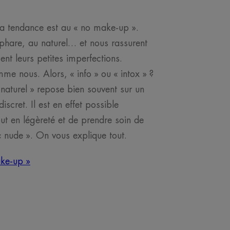
la tendance est au « no make-up ».
s phare, au naturel… et nous rassurent
nt leurs petites imperfections.
me nous. Alors, « info » ou « intox » ?
naturel » repose bien souvent sur un
scret. Il est en effet possible
out en légèreté et de prendre soin de
« nude ». On vous explique tout.
ake-up »