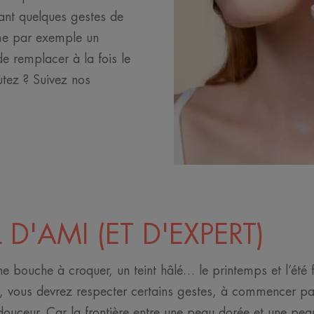
ant quelques gestes de
me par exemple un
e remplacer à la fois le
utez ? Suivez nos
D'AMI (ET D'EXPERT)
e bouche à croquer, un teint hâlé… le printemps et l’été f
a, vous devrez respecter certains gestes, à commencer pa
douceur. Car la frontière entre une peau dorée et une pea