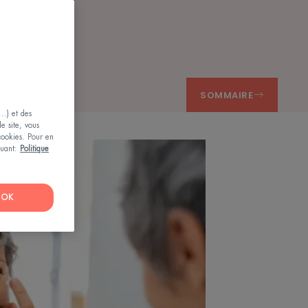
SOMMAIRE
..) et des
le site, vous
 cookies. Pour en
iquant:
Politique
OK