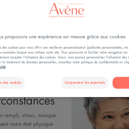
Mise à jour le
25/10/24
, validé par
la direction médicale
.
Maquillage
s proposons une expérience sur mesure grâce aux cookies
s des cookies pour vous offrir une meilleure personnalisation (publicités personnalisées, etc.
és avancées lorsque vous utilisez notre site. Pour poursuivre et faciliter votre navigation sur 
ement accepter l'utilisation des cookies. Sinon, vous pouvez personnaliser l'utilisation des
ur le traitement de données personnelles, consultez notre politique de confidentialité en cl
alité
s des cookies
Uniquement les essentiels
ir bonne
rconstances
n rempli, stress, manque
ent notre état physique