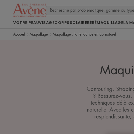
VOTRE PEAU
VISAGE
CORPS
SOLAIRE
BÉBÉ
MAQUILLAGE
LA M
Accueil
Maquillage
Maquillage : la tendance est au naturel
Maquil
Contouring, Strobi
? Rassurez-vous, 
techniques déjà exi
naturelle. Avec les 
resplendissante,