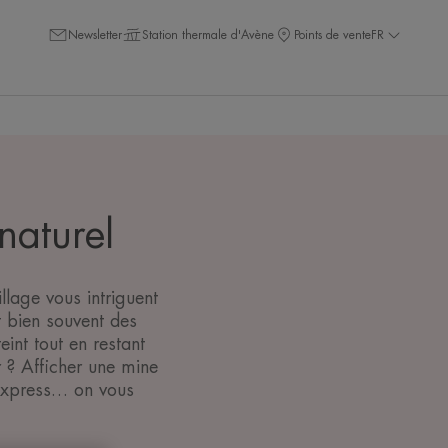
Newsletter
Station thermale d'Avène
Points de vente
FR
naturel
age vous intriguent
t bien souvent des
eint tout en restant
r ? Afficher une mine
 express… on vous