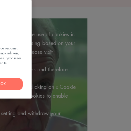
os requires the use of cookies in
argeted advertising based on your
erde reclame,
formation, please visit
emakkelijken,
ssen. Voor meer
 policy.
er te
utube's cookies and therefore
video.
OK
 choices by clicking on « Cookie
t Youtube's cookies to enable
 setting and withdraw your