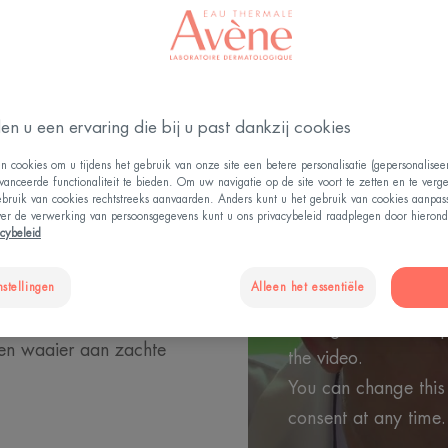
Playing YouTube vide
en u een ervaring die bij u past dankzij cookies
order to offer you t
n cookies om u tijdens het gebruik van onze site een betere personalisatie (gepersonalise
browsing For more in
vanceerde functionaliteit te bieden. Om uw navigatie op de site voort te zetten en te verg
ebruik van cookies rechtstreeks aanvaarden. Anders kunt u het gebruik van cookies aanpa
YouTube's « cookie »
ver de verwerking van persoonsgegevens kunt u ons privacybeleid raadplegen door hierond
acybeleid
You have rejected Yo
VAN UW BABY
you cannot view the 
r. De verzorging, en in
nstellingen
Alleen het essentiële
You can change your
honen zijn speciale
Settings » and accep
en waaier aan zachte
the video.
You can change this
consent at any time.