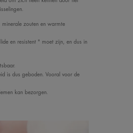
reld om zich heen kennen door het
isselingen.
, minerale zouten en warmte
ide en resistent " moet zijn, en dus in
tsbaar.
heid is dus geboden. Vooral voor de
blemen kan bezorgen.