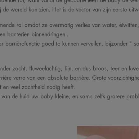
bindende rol, want vanaf de geboorte leert de baby de we
j de wereld kan zien. Het is de vector van zijn eerste uitw
mende rol omdat ze overmatig verlies van water, eiwitten
n bacteriën binnendringen...
r barrièrefunctie goed te kunnen vervullen, bijzonder " sol
onder zacht, fluweelachtig, fijn, en dus broos, teer en kwe
arrière verre van een absolute barrière. Grote voorzichtig
en veel zachtheid nodig heeft.
d van de huid uw baby kleine, en soms zelfs grotere pro