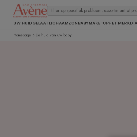
UW HUID
GELAAT
LICHAAM
ZON
BABY
MAKE-UP
HET MERK
DI
Homepage
De huid van uw baby