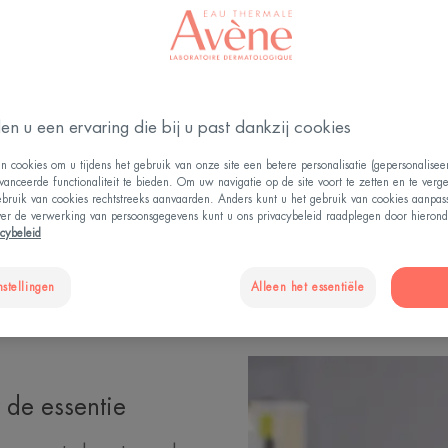
 gedreven door
eit verbeteren van
allergische huid.
rioriteit:
en u een ervaring die bij u past dankzij cookies
he producten van
ragen worden.
n cookies om u tijdens het gebruik van onze site een betere personalisatie (gepersonalise
vanceerde functionaliteit te bieden. Om uw navigatie op de site voort te zetten en te verg
ebruik van cookies rechtstreeks aanvaarden. Anders kunt u het gebruik van cookies aanpa
ver de verwerking van persoonsgegevens kunt u ons privacybeleid raadplegen door hierond
acybeleid
NTIE
VOOR VEILIGE PRODUCTEN
ONZE
nstellingen
Alleen het essentiële
 de essentie