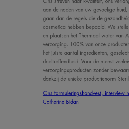
Ons streven naar kwaliteit, ons verl
aan de noden van uw gevoelige huid,
gaan dan de regels die de gezondheids
cosmetica hebben bepaald. We stellen
en plaatsen het Thermaal water van A
verzorging. 100% van onze producten
het juiste aantal ingrediënten, geselec
doeltreffendheid. Voor de meest veelei
verzorgingsproducten zonder bewaarm
dankzij de unieke productienorm Steri
Ons formuleringshandvest, interview 
Catherine Bidan