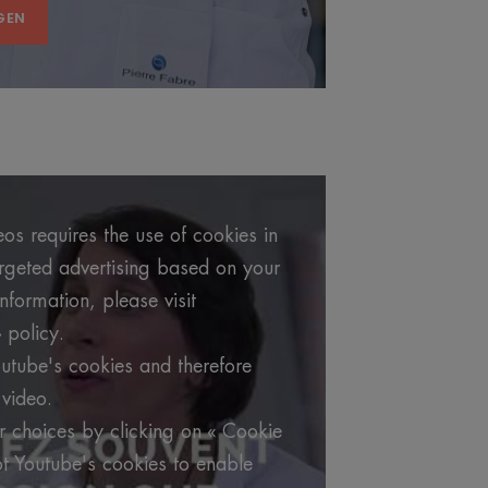
GEN
os requires the use of cookies in
argeted advertising based on your
formation, please visit
 policy.
utube's cookies and therefore
video.
 choices by clicking on « Cookie
t Youtube's cookies to enable