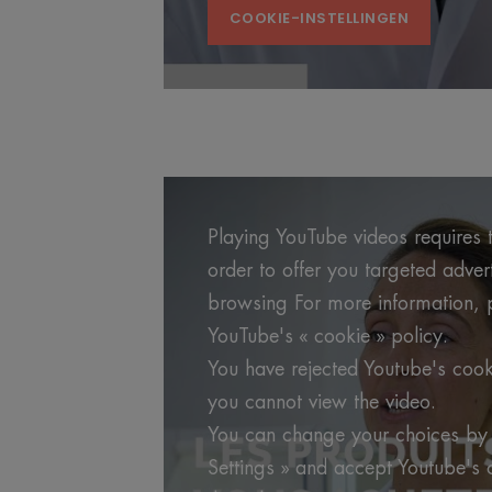
COOKIE-INSTELLINGEN
Playing YouTube videos requires t
order to offer you targeted adve
browsing For more information, p
YouTube's « cookie » policy.
You have rejected Youtube's cook
you cannot view the video.
You can change your choices by 
Settings » and accept Youtube's 