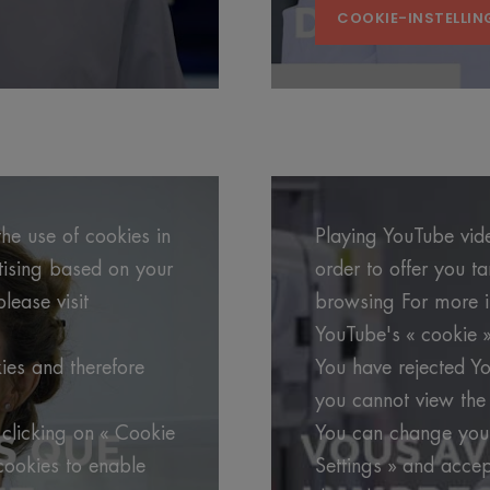
COOKIE-INSTELLIN
he use of cookies in
Playing YouTube vide
rtising based on your
order to offer you t
lease visit
browsing For more in
YouTube's « cookie »
ies and therefore
You have rejected Yo
you cannot view the 
clicking on « Cookie
You can change your
cookies to enable
Settings » and accep