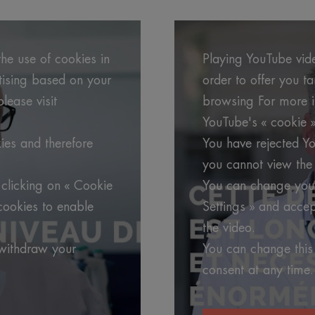
he use of cookies in
Playing YouTube vide
rtising based on your
order to offer you t
lease visit
browsing For more in
YouTube's « cookie »
ies and therefore
You have rejected Yo
you cannot view the 
clicking on « Cookie
You can change your
cookies to enable
Settings » and accep
the video.
 withdraw your
You can change this
consent at any time.