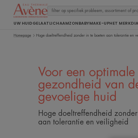
UW HUID
GELAAT
LICHAAM
ZON
BABY
MAKE-UP
HET MERK
DI
Homepage
Hoge doeltreffendheid zonder in te boeten aan tolerantie en ve
Voor een optimale
gezondheid van d
gevoelige huid
Hoge doeltreffendheid zonder 
aan tolerantie en veiligheid