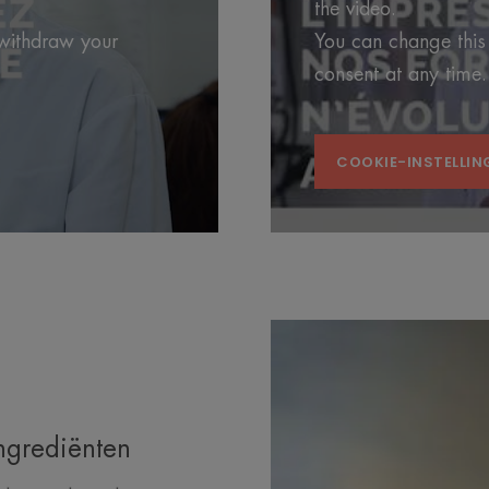
the video.
 withdraw your
You can change this
consent at any time.
COOKIE-INSTELLIN
ingrediënten