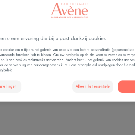
Wat u vooral moet weten
en u een ervaring die bij u past dankzij cookies
n cookies om u tijdens het gebruik van onze site een betere personalisatie (gepersonalise
vanceerde functionaliteit te bieden. Om uw navigatie op de site voort te zetten en te verg
ebruik van cookies rechtstreeks aanvaarden. Anders kunt u het gebruik van cookies aanpa
ver de verwerking van persoonsgegevens kunt u ons privacybeleid raadplegen door hierond
100
acybeleid
ie
miljoen mensen ontwikkelen elk jaar
is de 
nstellingen
Alleen het essentiële
nieuwe littekens.*
n