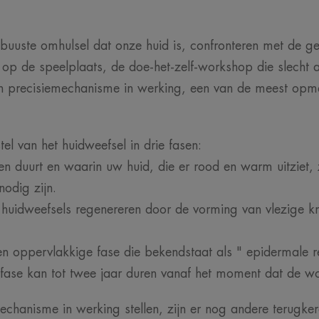
uuste omhulsel dat onze huid is, confronteren met de gev
al op de speelplaats, de doe-het-zelf-workshop die slecht
 een precisiemechanisme in werking, een van de meest opm
l van het huidweefsel in drie fasen:
en duurt en waarin uw huid, die er rood en warm uitziet, 
nodig zijn.
uidweefsels regenereren door de vorming van vlezige kno
een oppervlakkige fase die bekendstaat als " epidermale 
fase kan tot twee jaar duren vanaf het moment dat de wo
hanisme in werking stellen, zijn er nog andere terugke