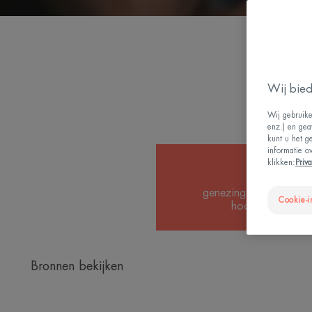
Wij bied
Wij gebruike
enz.) en gea
kunt u het g
informatie o
3
klikken:
Priv
genezing gebeurt in dr
Cookie-i
hoofdfasen.
Bronnen bekijken