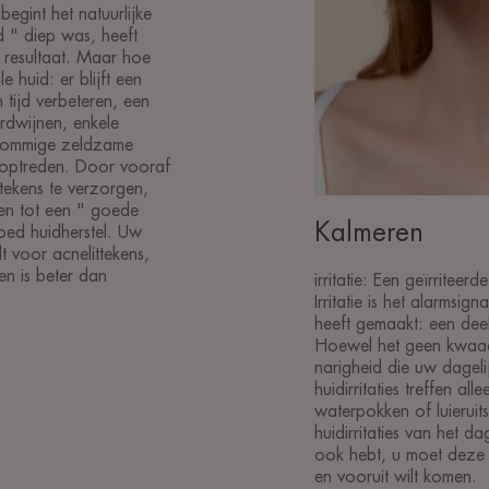
gint het natuurlijke
 " diep was, heeft
s resultaat. Maar hoe
e huid: er blijft een
n tijd verbeteren, een
rdwijnen, enkele
 sommige zeldzame
 optreden. Door vooraf
tekens te verzorgen,
eren tot een " goede
Kalmeren
goed huidherstel. Uw
t voor acnelittekens,
en is beter dan
irritatie: Een geïrritee
Irritatie is het alarmsi
heeft gemaakt: een deel
Hoewel het geen kwaad
narigheid die uw dageli
huidirritaties treffen alle
waterpokken of luieruit
huidirritaties van het da
ook hebt, u moet deze 
en vooruit wilt komen.