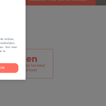
erde reclame,
emakkelijken,
ssen. Voor meer
er te
21 dagen
gemiddelde tijd dat het letsel
OK
aar de opperhuid komt.