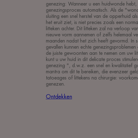
genezing: Wanneer u een huidwonde hebt, be
genezingsproces automatisch. Als de "wond
sluiting een snel herstel van de opperhuid al
het eruit ziet, is niet precies zoals een normal
litteken achter. Dit litteken zal na verloop va
nieuwe vorm aannemen of zelfs helemaal ve
maanden nadat het zich heeft gevormd. In
gevallen kunnen echte genezingsproblemen
de juiste gewoonten aan te nemen om uw lit
kunt u uw huid in dit delicate proces stimul
genezing ", d.w.z. een snel en kwalitatief 
mantra om dit te bereiken, die evenzeer geld
tatoeages of littekens na chirurgie: voorkom
genezen.
Ontdekken