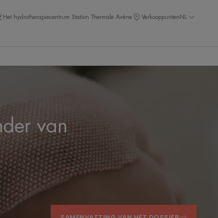
Het hydrotherapiecentrum Station Thermale Avène
Verkooppunten
NL
nder van
SAMENVATTING VAN HET DOSSIER