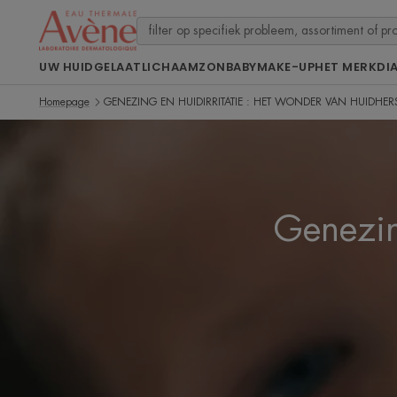
UW HUID
GELAAT
LICHAAM
ZON
BABY
MAKE-UP
HET MERK
DI
Homepage
GENEZING EN HUIDIRRITATIE : HET WONDER VAN HUIDHER
Genezin