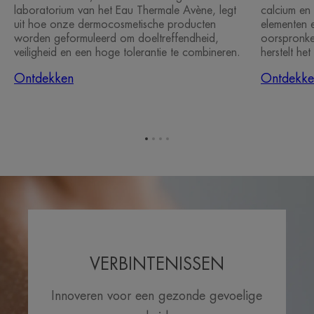
laboratorium van het Eau Thermale Avène, legt
calcium en 
uit hoe onze dermocosmetische producten
elementen e
worden geformuleerd om doeltreffendheid,
oorspronkel
veiligheid en een hoge tolerantie te combineren.
herstelt he
Ontdekken
Ontdekke
Ga
Ga
Ga
Ga
naar
naar
naar
naar
item
item
item
item
1
2
3
4
VERBINTENISSEN
Innoveren voor een gezonde gevoelige