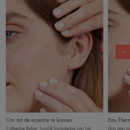
Om
Eau
tot
Thermale
de
Avène:
essentie
te
komen:
Om tot de essentie te komen:
Eau Ther
Catherine Bidan, hoofd formulering van het
Arm aan mi