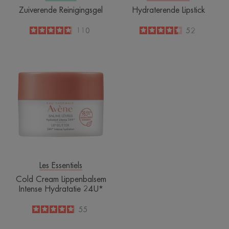
Zuiverende Reinigingsgel
Hydraterende Lipstick
4.8
/
5
110
4.4
/
5
52
-
-
Cold
Cream
Lippenbalsem
Intense
Hydratatie
24U*
Les Essentiels
Cold Cream Lippenbalsem
Intense Hydratatie 24U*
4.9
/
5
55
-