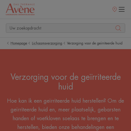
Verkooppunt
Homepage
Lichaamsverzorging
Verzorging voor de geïrriteerde huid
Verzorging voor de geïrriteerde
huid
Hoe kan ik een geïrriteerde huid herstellen? Om de
geïrriteerde huid en, meer plaatselijk, gebarsten
handen of voetkloven soelaas te brengen en te
herstellen, bieden onze behandelingen een