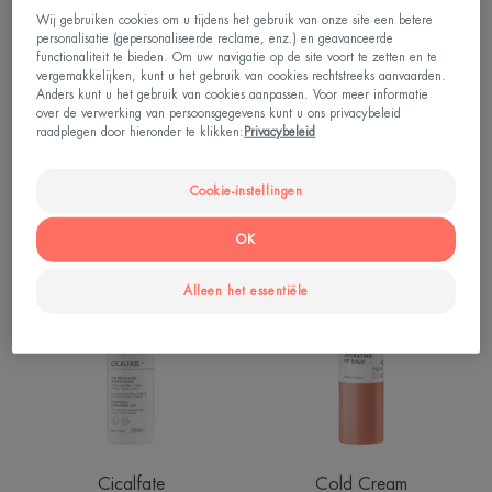
Wij gebruiken cookies om u tijdens het gebruik van onze site een betere
personalisatie (gepersonaliseerde reclame, enz.) en geavanceerde
functionaliteit te bieden. Om uw navigatie op de site voort te zetten en te
vergemakkelijken, kunt u het gebruik van cookies rechtstreeks aanvaarden.
Anders kunt u het gebruik van cookies aanpassen. Voor meer informatie
Cicalfate
Cicalfate
over de verwerking van persoonsgegevens kunt u ons privacybeleid
Multibeschermende
Intensief Herstellend Serum
raadplegen door hieronder te klikken:
Privacybeleid
herstellende crème SPF 50+
4.8
/
5
212
-
Cookie-instellingen
4.7
/
5
153
-
OK
Zuiverende
Hydraterende
Reinigingsgel
Lipstick
Alleen het essentiële
Cicalfate
Cold Cream