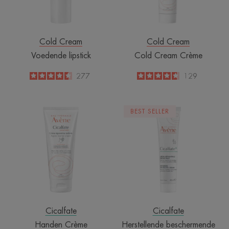
Cold Cream
Cold Cream
Voedende lipstick
Cold Cream Crème
4.5
/
5
277
4.6
/
5
129
-
-
Handen
Herstellende
BEST SELLER
Crème
beschermende
crème
Cicalfate
Cicalfate
Handen Crème
Herstellende beschermende