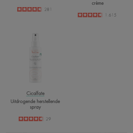
crème
4.8
/
5
281
-
4.6
/
5
1.615
-
Uitdrogende
herstellende
spray
Cicalfate
Uitdrogende herstellende
spray
4.7
/
5
29
-