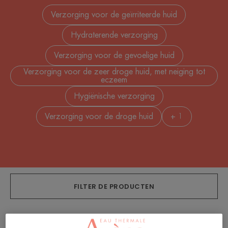
Verzorging voor de geïrriteerde huid
Hydraterende verzorging
Verzorging voor de gevoelige huid
Verzorging voor de zeer droge huid, met neiging tot
eczeem
Hygiënische verzorging
Verzorging voor de droge huid
+ 1
FILTER DE PRODUCTEN
16 Resultaten "Verzorging voor baby's"