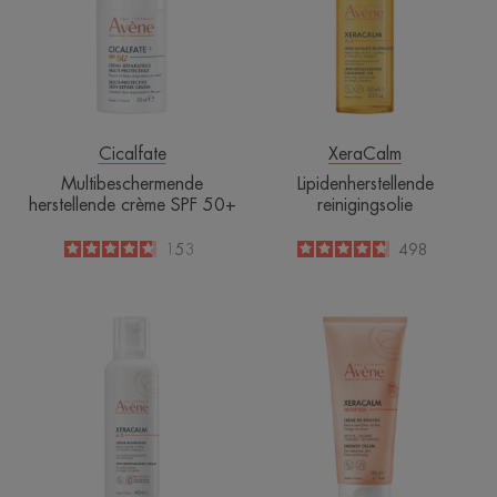
SPF
50+
Cicalfate
XeraCalm
Multibeschermende
Lipidenherstellende
herstellende crème SPF 50+
reinigingsolie
4.7
/
5
153
4.8
/
5
498
-
-
Crème
Xeracalm
relipidante
Nutrition-
Douchecrème