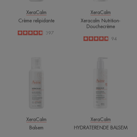
XeraCalm
XeraCalm
Crème relipidante
Xeracalm Nutrition-
Douchecrème
4.8
/
5
397
-
4.8
/
5
94
-
Balsem
HYDRATEREN
BALSEM
XeraCalm
XeraCalm
Balsem
HYDRATERENDE BALSEM