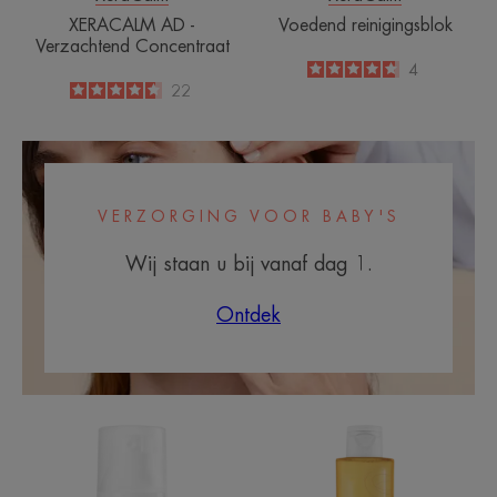
XERACALM AD -
Voedend reinigingsblok
Verzachtend Concentraat
4.8
/
5
4
-
4.6
/
5
22
-
VERZORGING VOOR BABY'S
Wij staan u bij vanaf dag 1.
Ontdek
Multibeschermende
Lipidenherstell
herstellende
reinigingsolie
crème