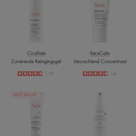
Cicalfate
XeraCalm
Zuiverende Reinigingsgel
Verzachtend Concentraat
4.8
/
5
110
4.7
/
5
14
-
-
Herstellende
Uitdrogende
BEST SELLER
beschermende
herstellende
crème
spray