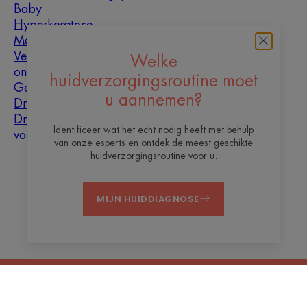
Baby
Hyperkeratose
Mannen
Vette huid met
Welke
oneffenheden
huidverzorgingsroutine moet
Gemengde huid
u aannemen?
Droge huid
Droogheid en
Identificeer wat het echt nodig heeft met behulp
vochtarme huid
van onze esperts en ontdek de meest geschikte
huidverzorgingsroutine voor u.
Over ons
MIJN HUIDDIAGNOSE
Contact
Veelgestelde vragen
Juridische informatie
Privacybeleid
Cookie-instellingen
NL
© 2026 Thermaal Water van Avène