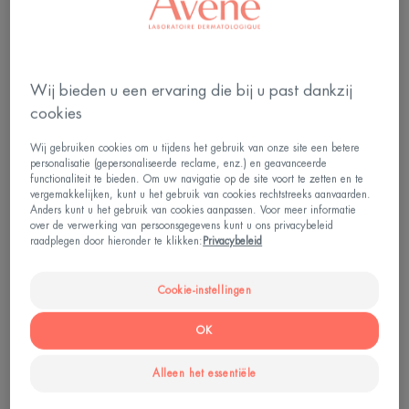
Cicalfate+
Cicalfate+
Lippen
Remodellerend
Herstellende
Littekengel
Lippenbalsem
Wij bieden u een ervaring die bij u past dankzij
cookies
Wij gebruiken cookies om u tijdens het gebruik van onze site een betere
personalisatie (gepersonaliseerde reclame, enz.) en geavanceerde
functionaliteit te bieden. Om uw navigatie op de site voort te zetten en te
vergemakkelijken, kunt u het gebruik van cookies rechtstreeks aanvaarden.
Anders kunt u het gebruik van cookies aanpassen. Voor meer informatie
Cicalfate
Cicalfate
over de verwerking van persoonsgegevens kunt u ons privacybeleid
Cicalfate+ Lippen
Cicalfate+ Remodellerende
raadplegen door hieronder te klikken:
Privacybeleid
Herstellende Lippenbalsem
Littekengel
Cookie-instellingen
4.5
/
5
191
3.8
/
5
4
-
-
OK
Alleen het essentiële
UW HUID