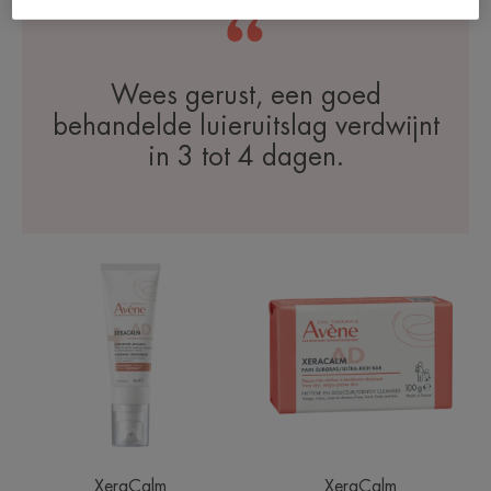
Wees gerust, een goed
behandelde luieruitslag verdwijnt
in 3 tot 4 dagen.
XERACALM
Voedend
AD
reinigingsblok
-
Verzachtend
Concentraat
XeraCalm
XeraCalm