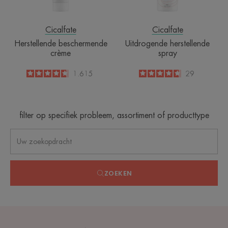
Cicalfate
Cicalfate
Herstellende beschermende
Uitdrogende herstellende
crème
spray
4.6
/
5
1.615
4.7
/
5
29
-
-
filter op specifiek probleem, assortiment of producttype
ZOEKEN