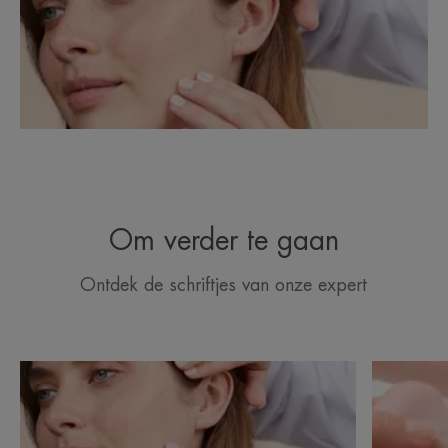
Om verder te gaan
Ontdek de schriftjes van onze expert
Ontdekken
Ontdekke
Vette
De
huid
huid
met
van