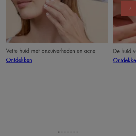
onzuiverheden
uw
en
baby
acne
Vette huid met onzuiverheden en acne
De huid 
Ontdekken
Ontdekke
Ga
Ga
Ga
Ga
Ga
Ga
Ga