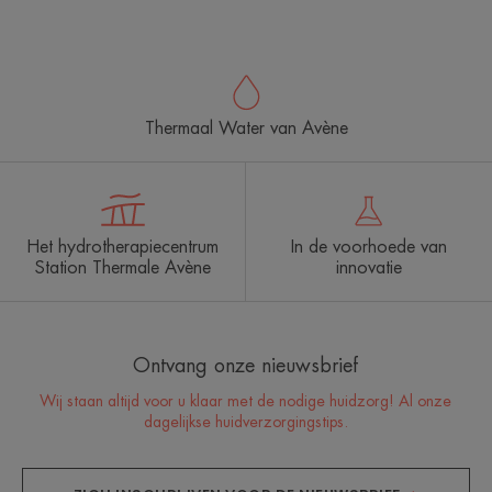
naar
naar
naar
naar
naar
naar
naar
item
item
item
item
item
item
item
1
2
3
4
5
6
7
Thermaal Water van Avène
Het hydrotherapiecentrum
In de voorhoede van
Station Thermale Avène
innovatie
Ontvang onze nieuwsbrief
Wij staan altijd voor u klaar met de nodige huidzorg! Al onze
dagelijkse huidverzorgingstips.