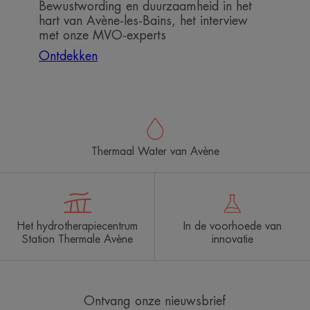
het
Bewustwording en duurzaamheid in het
interview
hart van Avène-les-Bains, het interview
met
met onze MVO-experts
onze
Ontdekken
MVO-
experts
Thermaal Water van Avène
Het hydrotherapiecentrum
In de voorhoede van
Station Thermale Avène
innovatie
Ontvang onze nieuwsbrief