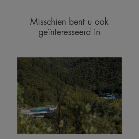
Misschien bent u ook
geïnteresseerd in
Ontdekken
Bewustwording
en
duurzaamheid
in
het
hart
van
Avène-
les-
Bains,