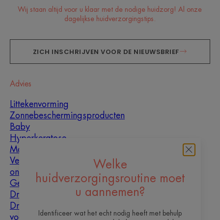
Wij staan altijd voor u klaar met de nodige huidzorg! Al onze
dagelijkse huidverzorgingstips.
ZICH INSCHRIJVEN VOOR DE NIEUWSBRIEF
Advies
Littekenvorming
Zonnebeschermingsproducten
Baby
Hyperkeratose
Mannen
Vette huid met
Welke
oneffenheden
huidverzorgingsroutine moet
Gemengde huid
u aannemen?
Droge huid
Droogheid en
Identificeer wat het echt nodig heeft met behulp
vochtarme huid