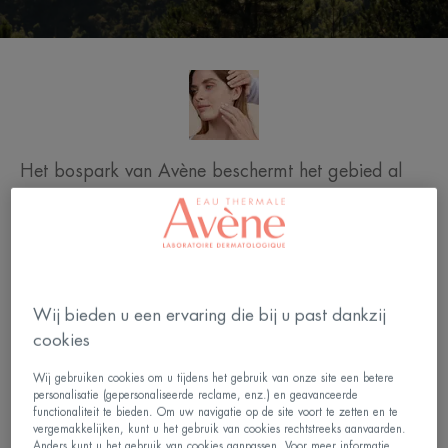
Het bospark van Avène beschermt het gebied al
tientallen jaren en draagt bij tot de kwaliteit van het
thermale water. Sinds 2018 vertrouwen we onze
102 hectare bos toe aan de goede zorgen van het
Office National des Forêts, een erkende expert in
Wij bieden u een ervaring die bij u past dankzij
het beheer van bomen en bossen. Ontmoeting met
cookies
Nicolas Kremer, bio-ingenieur bij het ONF, die elk
van onze 11 beboste percelen heeft onderzocht.
Wij gebruiken cookies om u tijdens het gebruik van onze site een betere
personalisatie (gepersonaliseerde reclame, enz.) en geavanceerde
functionaliteit te bieden. Om uw navigatie op de site voort te zetten en te
vergemakkelijken, kunt u het gebruik van cookies rechtstreeks aanvaarden.
Anders kunt u het gebruik van cookies aanpassen. Voor meer informatie