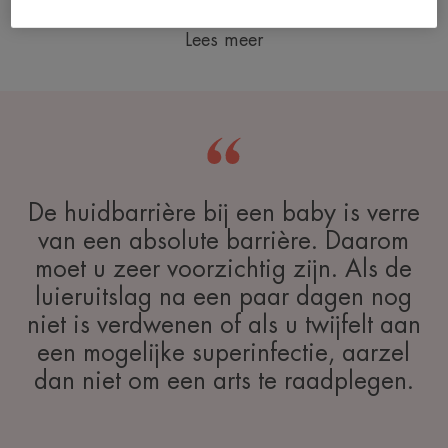
Lees meer
De huidbarrière bij een baby is verre
van een absolute barrière. Daarom
moet u zeer voorzichtig zijn. Als de
luieruitslag na een paar dagen nog
niet is verdwenen of als u twijfelt aan
een mogelijke superinfectie, aarzel
dan niet om een arts te raadplegen.