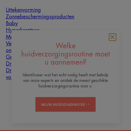
Littekenvorming
Zonnebeschermingsproducten
Baby
Hyperkeratose
Mannen
Vette huid met
Welke
oneffenheden
huidverzorgingsroutine moet
Gemengde huid
u aannemen?
Droge huid
Droogheid en
Identificeer wat het echt nodig heeft met behulp
vochtarme huid
van onze esperts en ontdek de meest geschikte
huidverzorgingsroutine voor u.
Over ons
MIJN HUIDDIAGNOSE
Contact
Veelgestelde vragen