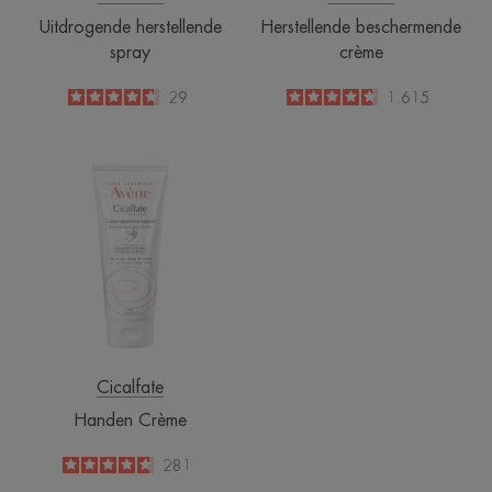
Uitdrogende herstellende
Herstellende beschermende
spray
crème
4.7
/
5
29
4.6
/
5
1.615
-
-
Handen
Crème
Cicalfate
Handen Crème
4.8
/
5
281
-