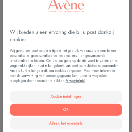
Wij bieden u een ervaring die bij u past dankzij
cookies
Wat is luieruitslag precies?
Wij gebruiken cookies om u tijdens het gebruik van onze site een betere
personalisatie (gepersonaliseerde reclame, enz.) en geavanceerde
functionaliteit te bieden. Om uw navigatie op de site voort te zetten en te
Luieruitslag is een huidirritatie op de billen van uw
vergemakkelijken, kunt u het gebruik van cookies rechtstreeks aanvaarden.
baby die meestal optreedt in het eerste jaar.
Anders kunt u het gebruik van cookies aanpassen. Voor meer informatie
over de verwerking van persoonsgegevens kunt u ons privacybeleid
Zoals u weet, werkt de huid als een beschermende
raadplegen door hieronder te klikken:
Privacybeleid
barrière tegen aanvallen. Maar die van uw baby is
Cookie-instellingen
nog heel dun en kwetsbaar (en zo zacht, vooral!!).
De billetjes worden echter dag en nacht
OK
blootgesteld aan vocht, warmte en wrijving door
zijn of haar luier.
Alleen het essentiële