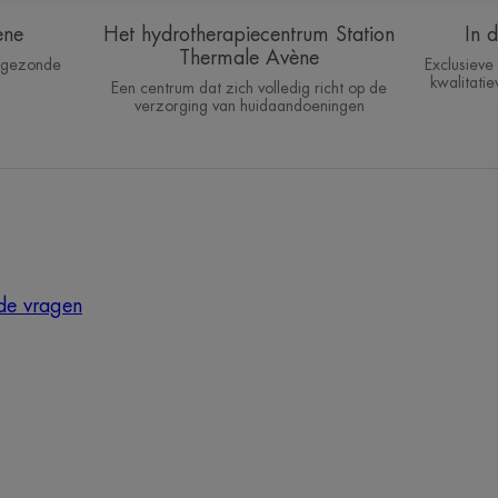
ène
Het hydrotherapiecentrum Station
In 
Thermale Avène
, gezonde
Exclusiev
kwalitatie
Een centrum dat zich volledig richt op de
verzorging van huidaandoeningen
lde vragen