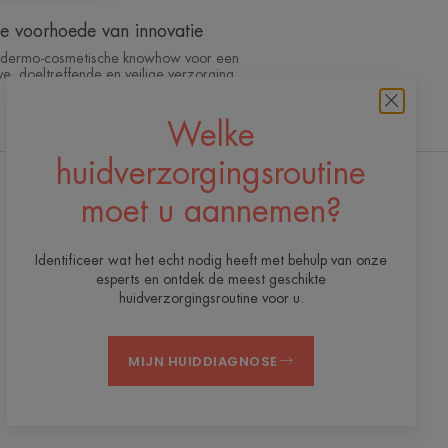
de voorhoede van innovatie
e dermo-cosmetische knowhow voor een
ve, doeltreffende en veilige verzorging
Welke
huidverzorgingsroutine
moet u aannemen?
Ontvang onze nieuwsbrief
Wij staan altijd voor u klaar met de nodige
Identificeer wat het echt nodig heeft met behulp van onze
huidzorg! Al onze dagelijkse
esperts en ontdek de meest geschikte
huidverzorgingstips.
huidverzorgingsroutine voor u.
ZICH INSCHRIJVEN VOOR DE
NIEUWSBRIEF
MIJN HUIDDIAGNOSE