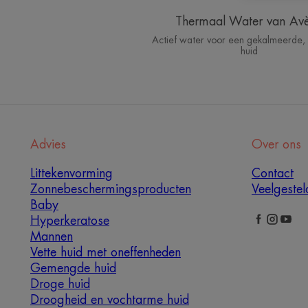
Thermaal Water van Av
Actief water voor een gekalmeerde
huid
Advies
Over ons
Littekenvorming
Contact
Zonnebeschermingsproducten
Veelgeste
Baby
Hyperkeratose
Mannen
Vette huid met oneffenheden
Gemengde huid
Droge huid
Droogheid en vochtarme huid