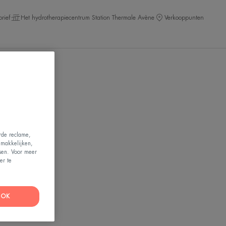
rief
Het hydrotherapiecentrum Station Thermale Avène
Verkooppunten
erde reclame,
emakkelijken,
ssen. Voor meer
er te
OK