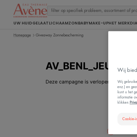
UW HUID
GELAAT
LICHAAM
ZON
BABY
MAKE-UP
HET MERK
DI
Homepage
Giveaway Zonnebescherming
Wij bied
Wij gebruike
enz.) en gea
kunt u het g
informatie o
klikken:
Priv
Cookie-i