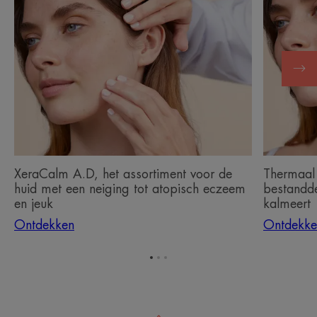
XeraCalm
Thermaal
A.D,
water
het
van
assortiment
Avène,
voor
een
de
actief
huid
bestandd
met
dat
een
de
neiging
gevoelige
tot
huid
XeraCalm A.D, het assortiment voor de
Thermaal 
atopisch
kalmeert
huid met een neiging tot atopisch eczeem
bestandde
eczeem
en jeuk
kalmeert
en
Ontdekken
Ontdekke
jeuk
Ga
Ga
Ga
naar
naar
naar
item
item
item
1
2
3