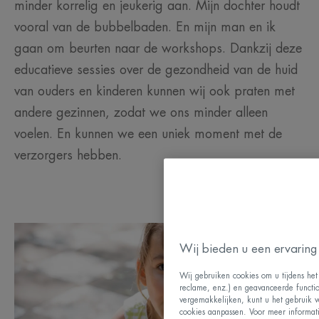
minder korrelig en jeukerig aan. Mijn dochter houdt
vooral van de bubbelbaden. En mijn man en ik
gaan om beurten naar de workshops. Dankzij deze
educatieve sessies over de gezondheid van de huid
van ouders en kinderen kunnen wij ook praten met
andere gezinnen, zodat we ons minder alleen
voelen. En kunnen we een uniek moment met de
verzorgers hebben.
Wij bieden u een ervaring 
Wij gebruiken cookies om u tijdens het 
reclame, enz.) en geavanceerde function
vergemakkelijken, kunt u het gebruik v
cookies aanpassen. Voor meer informat