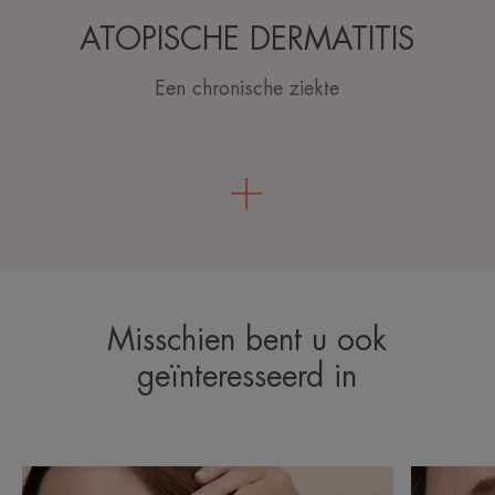
ATOPISCHE DERMATITIS
Een chronische ziekte
Misschien bent u ook
geïnteresseerd in
Ontdekken
Ontdekke