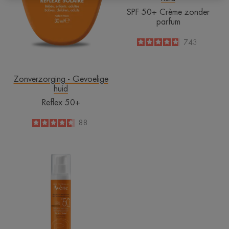
SPF 50+ Crème zonder
parfum
4.8
/
5
743
-
Zonverzorging - Gevoelige
huid
Reflex 50+
4.6
/
5
88
-
SPF
50+
Crème
Anti-
aging
getint