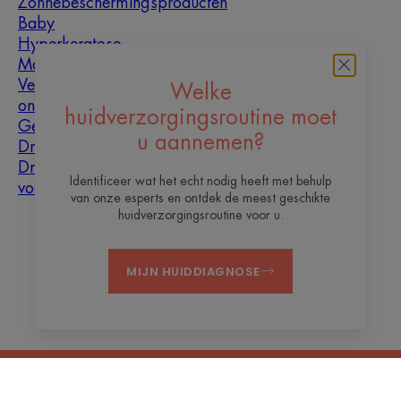
Zonnebeschermingsproducten
Baby
Hyperkeratose
Mannen
Vette huid met
Welke
oneffenheden
huidverzorgingsroutine moet
Gemengde huid
u aannemen?
Droge huid
Droogheid en
Identificeer wat het echt nodig heeft met behulp
vochtarme huid
van onze esperts en ontdek de meest geschikte
huidverzorgingsroutine voor u.
Over ons
MIJN HUIDDIAGNOSE
Contact
Veelgestelde vragen
Juridische informatie
Privacybeleid
Cookie-instellingen
NL
© 2026 Thermaal Water van Avène