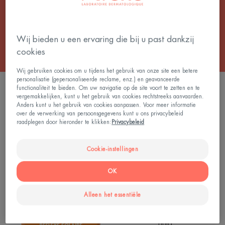
Alle Zonnecrèmes
Wij bieden u een ervaring die bij u past dankzij
cookies
Wij gebruiken cookies om u tijdens het gebruik van onze site een betere
personalisatie (gepersonaliseerde reclame, enz.) en geavanceerde
3 Resultaten "Getinte zonnecrèmes"
functionaliteit te bieden. Om uw navigatie op de site voort te zetten en te
vergemakkelijken, kunt u het gebruik van cookies rechtstreeks aanvaarden.
Anders kunt u het gebruik van cookies aanpassen. Voor meer informatie
Reflex
SPF
over de verwerking van persoonsgegevens kunt u ons privacybeleid
50+
50+
raadplegen door hieronder te klikken:
Privacybeleid
Crème
zonder
Cookie-instellingen
parfum
OK
Alleen het essentiële
Zonverzorging - Gevoelige
huid