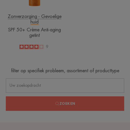
Zonverzorging - Gevoelige
huid
SPF 50+ Crème Anti-aging
getint
4
/
5
9
-
filter op specifiek probleem, assortiment of producttype
ZOEKEN