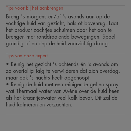
Tips voor bij het aanbrengen
Breng 's morgens en/of 's avonds aan op de
vochtige huid van gezicht, hals of bovenrug. Laat
Met zijn zuiverende werking en
het product zachtjes schuimen door het aan te
brengen met ronddraaiende bewegingen. Spoel
dankzij het feit dat hij zeer goed
grondig af en dep de huid voorzichtig droog.
wordt verdragen door de huid en
de ogen, is dit de essentiële
Tips van onze expert
reinigende gel voor de vette of
• Reinig het gezicht 's ochtends én 's avonds om
acnegevoelige gevoelige huid.
zo overtollig talg te verwijderen dat zich overdag,
maar ook 's nachts heeft opgehoopt.
• Reinig de huid met een reinigende gel en spray
wat Thermaal water van Avène over de huid heen
als het kraantjeswater veel kalk bevat. Dit zal de
huid kalmeren en verzachten.
Voordeel
Reinigt de huid op milde wijze, dankzij de
zachtreinigende basis.