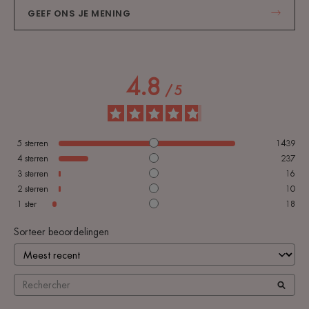
GEEF ONS JE MENING
4.8
/
5
5
sterren
1439
4
sterren
237
3
sterren
16
2
sterren
10
1
ster
18
Sorteer beoordelingen