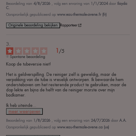
Beoordeling van
4/8/2026
, volg een ervaring van
1/1/2024
door
Ilayda
C.
Oorspronkelijk gepubliceerd op
www.eau-thermale-avene.fr (fr)
Originele beoordeling bekijken
Rapporteer
1
/
5
Spontane beoordeling
Koop de tubeversie niet!

Het is geldverspilling. De reiniger zelf is geweldig, maar de 
verpakking van de tube is vreselijk ontworpen. Ik bewaarde hem 
ondersteboven om het resterende product te gebruiken, maar de 
dop lekte en bijna de helft van de reiniger morste over mijn 
badkamer.

Ik heb uiteinde
...
meer weergeven
Beoordeling van
1/8/2026
, volg een ervaring van
24/7/2026
door
A.A.
Oorspronkelijk gepubliceerd op
www.eau-thermale-avene.ca (us)