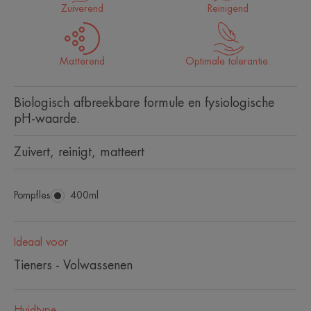
Zuiverend
Reinigend
Matterend
Optimale tolerantie.
Biologisch afbreekbare formule en fysiologische
pH-waarde.
Zuivert, reinigt, matteert
Pompfles
Pompfles
400ml
Ideaal voor
Tieners - Volwassenen
Huidtype