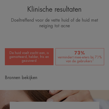
Klinische resultaten
Voordelen
• REINIGEND: licht schuimend.
Doeltreffend voor de vette huid of de huid met
• KALMEREND: dankzij de verzachtende en anti-
neiging tot acne
irriterende eigenschappen van het Thermale Water
van Avène.
• MATTEREND: vermindert overtollig talg.
73%
De huid voelt zacht aan, is
gematteerd, helder, fris en
vermindert mee-eters bij 73%
TEXTUUR
gezuiverd
van de gebruikers¹
Bronnen bekijken
*Patent aangevraagd.
**OESO-logo.