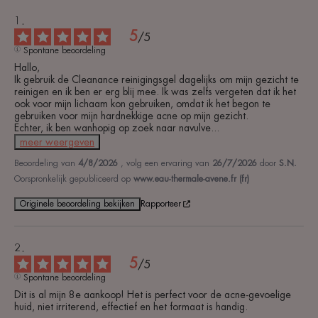
5
/
5
Spontane beoordeling
Hallo,

Ik gebruik de Cleanance reinigingsgel dagelijks om mijn gezicht te 
reinigen en ik ben er erg blij mee. Ik was zelfs vergeten dat ik het 
ook voor mijn lichaam kon gebruiken, omdat ik het begon te 
gebruiken voor mijn hardnekkige acne op mijn gezicht.

Echter, ik ben wanhopig op zoek naar navulve
...
meer weergeven
Beoordeling van
4/8/2026
, volg een ervaring van
26/7/2026
door
S.N.
Oorspronkelijk gepubliceerd op
www.eau-thermale-avene.fr (fr)
Originele beoordeling bekijken
Rapporteer
5
/
5
Spontane beoordeling
Dit is al mijn 8e aankoop! Het is perfect voor de acne-gevoelige 
huid, niet irriterend, effectief en het formaat is handig.