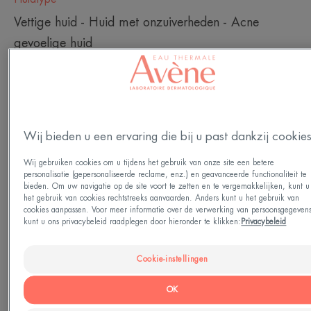
Vettige huid - Huid met onzuiverheden - Acne
gevoelige huid
Behoefte
Tegen onzuiverheden - Tegen glimmen
Wij bieden u een ervaring die bij u past dankzij cookie
Gemaakt in Frankrijk
Wij gebruiken cookies om u tijdens het gebruik van onze site een betere
personalisatie (gepersonaliseerde reclame, enz.) en geavanceerde functionaliteit te
Een zuiverende, licht schuimende reinigende gel
bieden. Om uw navigatie op de site voort te zetten en te vergemakkelijken, kunt u
het gebruik van cookies rechtstreeks aanvaarden. Anders kunt u het gebruik van
voor de vette en/of acnegevoelige huid. De
cookies aanpassen. Voor meer informatie over de verwerking van persoonsgegeven
kunt u ons privacybeleid raadplegen door hieronder te klikken:
Privacybeleid
samenstelling respecteert de gevoelige huid en
bevat een unieke combinatie van actieve
Cookie-instellingen
ingrediënten. Dit heeft drie voordelen: een zachte
reiniging dankzij een milde reinigende basis, een
OK