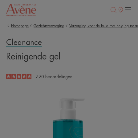
Verkooppunt
Homepage
Gezichtsverzorging
Verzorging voor de huid met neiging tot a
Cleanance
Reinigende gel
4.8
/
5
1.720
beoordelingen
-