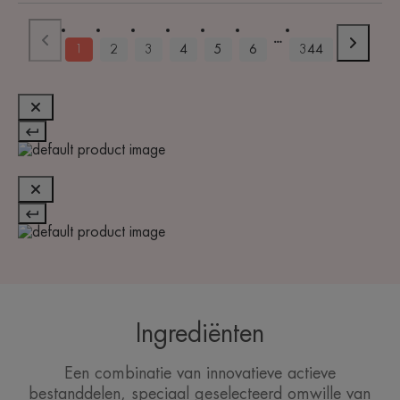
1
2
3
4
5
6
344
Ingrediënten
Een combinatie van innovatieve actieve
bestanddelen, speciaal geselecteerd omwille van