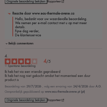
Originele beoordeling bekijken
Rapporteer
Reactie door
www.eau-thermale-avene.ca
Hallo, bedankt voor uw waardevolle beoordeling. 
We nemen per e-mail contact met u op met meer 
details. 

Fijne dag verder, 

De klantenservice
Bekijk commentaren
4
/
5
Spontane beoordeling
Ik heb het via een vriendin geprobeerd 

Ik heb het nog niet gekocht omdat het momenteel een duur 
product is
Beoordeling van
29/7/2026
, volg een ervaring van
24/4/2026
door
A.G.
Oorspronkelijk gepubliceerd op
www.eau-thermale-avene.pt (pt)
Originele beoordeling bekijken
Rapporteer