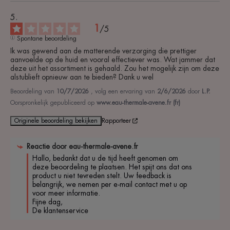
1
/
5
Spontane beoordeling
Ik was gewend aan de matterende verzorging die prettiger 
aanvoelde op de huid en vooral effectiever was. Wat jammer dat 
deze uit het assortiment is gehaald. Zou het mogelijk zijn om deze 
alstublieft opnieuw aan te bieden? Dank u wel
Beoordeling van
10/7/2026
, volg een ervaring van
2/6/2026
door
L.P.
Oorspronkelijk gepubliceerd op
www.eau-thermale-avene.fr (fr)
Originele beoordeling bekijken
Rapporteer
Reactie door
eau-thermale-avene.fr
Hallo, bedankt dat u de tijd heeft genomen om 
deze beoordeling te plaatsen. Het spijt ons dat ons 
product u niet tevreden stelt. Uw feedback is 
belangrijk, we nemen per e-mail contact met u op 
voor meer informatie. 

Fijne dag, 

De klantenservice