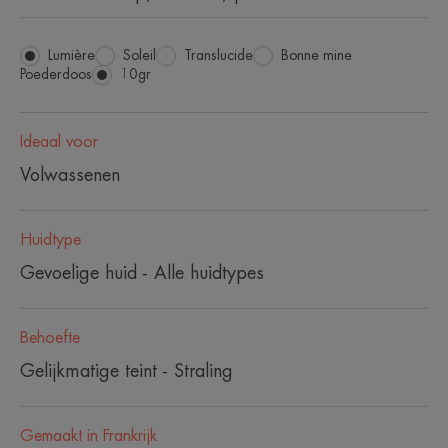
Lumière
Soleil
Translucide
Bonne mine
Poederdoos
Poederdoos
10gr
Ideaal voor
Volwassenen
Huidtype
Gevoelige huid - Alle huidtypes
Behoefte
Gelijkmatige teint - Straling
Gemaakt in Frankrijk