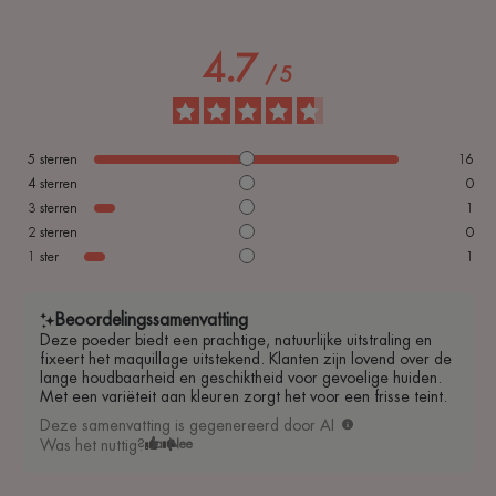
4.7
/
5
5
sterren
16
4
sterren
0
3
sterren
1
2
sterren
0
1
ster
1
Beoordelingssamenvatting
Deze poeder biedt een prachtige, natuurlijke uitstraling en
fixeert het maquillage uitstekend. Klanten zijn lovend over de
lange houdbaarheid en geschiktheid voor gevoelige huiden.
Met een variëteit aan kleuren zorgt het voor een frisse teint.
Deze samenvatting is gegenereerd door AI
Was het nuttig?
Ja
Nee