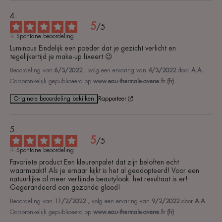
5
/
5
Spontane beoordeling
Luminous Eindelijk een poeder dat je gezicht verlicht en 
tegelijkertijd je make-up fixeert 😉
Beoordeling van
6/3/2022
, volg een ervaring van
4/3/2022
door
A.A.
Oorspronkelijk gepubliceerd op
www.eau-thermale-avene.fr (fr)
Originele beoordeling bekijken
Rapporteer
5
/
5
Spontane beoordeling
Favoriete product Een kleurenpalet dat zijn beloften echt 
waarmaakt! Als je ernaar kijkt is het al geadopteerd! Voor een 
natuurlijke of meer verfijnde beautylook: het resultaat is er! 
Gegarandeerd een gezonde gloed!
Beoordeling van
11/2/2022
, volg een ervaring van
9/2/2022
door
A.A.
Oorspronkelijk gepubliceerd op
www.eau-thermale-avene.fr (fr)