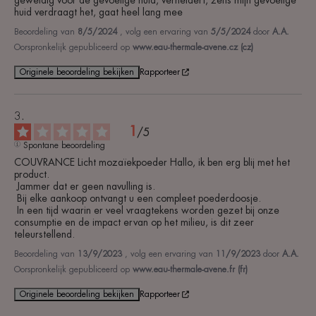
huid verdraagt het, gaat heel lang mee
Beoordeling van
8/5/2024
, volg een ervaring van
5/5/2024
door
A.A.
Oorspronkelijk gepubliceerd op
www.eau-thermale-avene.cz (cz)
Originele beoordeling bekijken
Rapporteer
1
/
5
Spontane beoordeling
COUVRANCE Licht mozaïekpoeder Hallo, ik ben erg blij met het 
product.

 Jammer dat er geen navulling is.

 Bij elke aankoop ontvangt u een compleet poederdoosje.

 In een tijd waarin er veel vraagtekens worden gezet bij onze 
consumptie en de impact ervan op het milieu, is dit zeer 
teleurstellend.
Beoordeling van
13/9/2023
, volg een ervaring van
11/9/2023
door
A.A.
Oorspronkelijk gepubliceerd op
www.eau-thermale-avene.fr (fr)
Originele beoordeling bekijken
Rapporteer