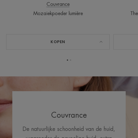
Couvrance
Mozaïekpoeder lumière
The
KOPEN
Ga
Ga
naar
naar
item
item
1
2
Couvrance
De natuurlijke schoonheid van de huid,