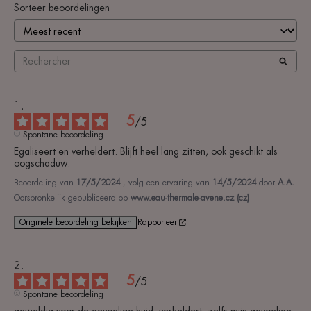
Sorteer beoordelingen
5
/
5
Spontane beoordeling
Egaliseert en verheldert. Blijft heel lang zitten, ook geschikt als 
oogschaduw.
Beoordeling van
17/5/2024
, volg een ervaring van
14/5/2024
door
A.A.
Oorspronkelijk gepubliceerd op
www.eau-thermale-avene.cz (cz)
Originele beoordeling bekijken
Rapporteer
5
/
5
Spontane beoordeling
geweldig voor de gevoelige huid, verheldert, zelfs mijn gevoelige 