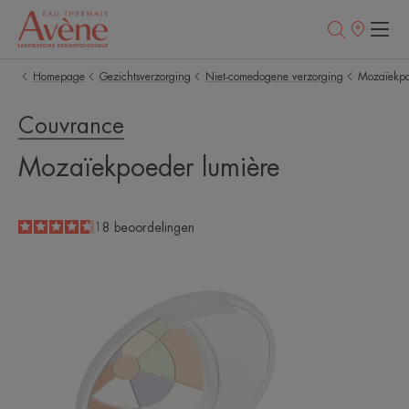
Verkooppunt
Homepage
Gezichtsverzorging
Niet-comedogene verzorging
Mozaïekpo
Couvrance
Mozaïekpoeder lumière
4.7
/
5
18
beoordelingen
-