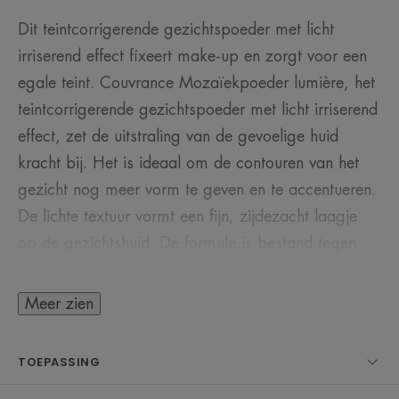
Dit teintcorrigerende gezichtspoeder met licht
irriserend effect fixeert make-up en zorgt voor een
egale teint. Couvrance Mozaïekpoeder lumière, het
teintcorrigerende gezichtspoeder met licht irriserend
effect, zet de uitstraling van de gevoelige huid
kracht bij. Het is ideaal om de contouren van het
gezicht nog meer vorm te geven en te accentueren.
De lichte textuur vormt een fijn, zijdezacht laagje
op de gezichtshuid. De formule is bestand tegen
water en zweet en garandeert langhoudende
resultaten die niet afgeven. Niet geparfumeerd en
Meer zien
vrij van bewaarmiddelen.
TOEPASSING