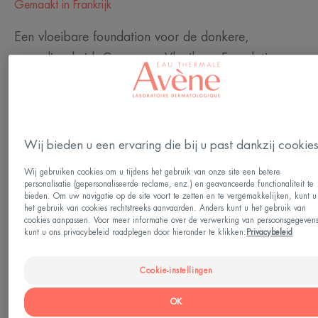
Gemaakt in Frankrijk
Een vloeibare foundation voor de donkere,
gevoelige huid. Couvrance Vloeibare Foundation
sable maakt op, egaliseert en zorgt voor een
perfect natuurlijke, egale en stralende teint. De
foundation corrigeert en camoufleert op subtiele
wijze lichte tot matige oneffenheden, dankzij het
Wij bieden u een ervaring die bij u past dankzij cookie
fotocorrigerende pigmentcomplex. Het biedt een
Wij gebruiken cookies om u tijdens het gebruik van onze site een betere
SPF 20 UV-bescherming en bevat pre-tocoferyl om
personalisatie (gepersonaliseerde reclame, enz.) en geavanceerde functionaliteit te
bieden. Om uw navigatie op de site voort te zetten en te vergemakkelijken, kunt u
foto-geïnduceerde huidveroudering tegen te gaan.
het gebruik van cookies rechtstreeks aanvaarden. Anders kunt u het gebruik van
cookies aanpassen. Voor meer informatie over de verwerking van persoonsgegeven
Water- en zweetbestendig.
kunt u ons privacybeleid raadplegen door hieronder te klikken:
Privacybeleid
Meer zien
Cookie-instellingen
HET WOORD VAN DE DESKUNDIGE
OK