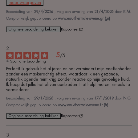
meer weergeven
Beoordeling van
29/4/2026
, volg een ervaring van
21/4/2026
door
K.M.
Oorspronkelijk gepubliceerd op
www.eau-thermale-avene.gr (gr)
Originele beoordeling bekijken
Rapporteer
5
/
5
Spontane beoordeling
Perfect! Ik gebruik het al jaren en het vermindert mijn oneffenheden 
zonder een maskerachtig effect, waardoor ik een gezonde, 
natuurlijk ogende teint krijg zonder reactie op mijn gevoelige huid. 
Ik hoop dat jullie het blijven aanbieden. Het helpt me om rimpels te 
verminderen...
Beoordeling van
29/1/2026
, volg een ervaring van
17/1/2019
door
N.G.
Oorspronkelijk gepubliceerd op
www.eau-thermale-avene.fr (fr)
Originele beoordeling bekijken
Rapporteer