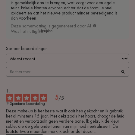
is gemakkelijk aan te brengen, wat zorgt voor een egale
teint. Enkele klanten ervaren echter dat de formule snel
oxideert en dat het nieuwe product minder bevredigend is
dan voorheen.
Deze samenvatting is gegenereerd door AI
Was het nuttig?
Ja
Nee
Sorteer beoordelingen
5
/
5
Spontane beoordeling
Deze make-up is het beste wat ik ooit heb gekocht en ik gebruik 
het al minstens 15 jaar. Het dekt zoals het hoort, droogt de huid 
niet uit en veroorzaakt geen verdere acne. Ik gebruik de kleur 
sable, die de gele ondertonen van mijn huid neutraliseert. De 
laatste twee maanden merk ik echter dat deze 
...