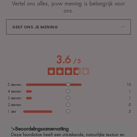
Vertel ons alles, jouw mening is belangrijk voor
ons.
GEEF ONS JE MENING
3.6
/
5
5
sterren
10
4
sterren
1
3
sterren
1
2
sterren
0
1
ster
5
Beoordelingssamenvatting
Deze foundation heeft een uitstekende, natuurlijke textuur en