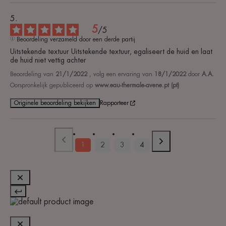
5
/
5
Beoordeling verzameld door een derde partij
Uitstekende textuur Uitstekende textuur, egaliseert de huid en laat 
de huid niet vettig achter
Beoordeling van
21/1/2022
, volg een ervaring van
18/1/2022
door
A.A.
Oorspronkelijk gepubliceerd op
www.eau-thermale-avene.pt (pt)
Originele beoordeling bekijken
Rapporteer
1
2
3
4