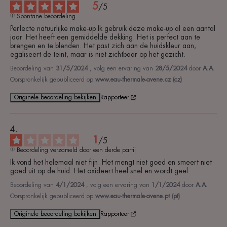
5
/
5
Spontane beoordeling
Perfecte natuurlijke make-up Ik gebruik deze make-up al een aantal 
jaar. Het heeft een gemiddelde dekking. Het is perfect aan te 
brengen en te blenden. Het past zich aan de huidskleur aan, 
egaliseert de teint, maar is niet zichtbaar op het gezicht.
Beoordeling van
31/5/2024
, volg een ervaring van
28/5/2024
door
A.A.
Oorspronkelijk gepubliceerd op
www.eau-thermale-avene.cz (cz)
Originele beoordeling bekijken
Rapporteer
1
/
5
Beoordeling verzameld door een derde partij
Ik vond het helemaal niet fijn. Het mengt niet goed en smeert niet 
goed uit op de huid. Het oxideert heel snel en wordt geel.
Beoordeling van
4/1/2024
, volg een ervaring van
1/1/2024
door
A.A.
Oorspronkelijk gepubliceerd op
www.eau-thermale-avene.pt (pt)
Originele beoordeling bekijken
Rapporteer