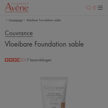
Verkooppunt
Homepage
Vloeibare Foundation sable
Couvrance
Vloeibare Foundation sable
3.6
/
5
17
beoordelingen
-