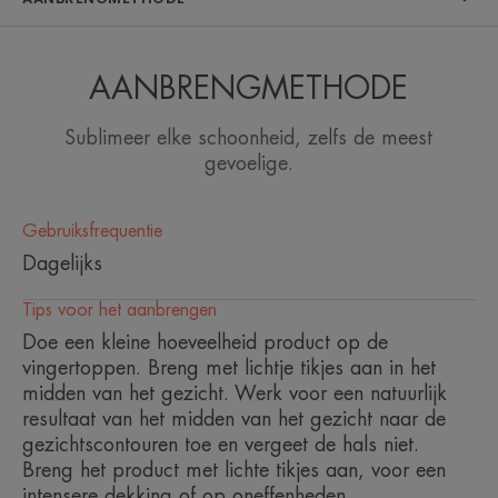
onvolkomenheden voor een egale en natuurlijke
teint.
• VERZEKERT een hoge mate van fixatie en
tolerantie voor de meest gevoelige huid.
AANBRENGMETHODE
• FOTOBESCHERMING dankzij de SPF 20
zonnefilters die de gevoelige huid beschermen.
Sublimeer elke schoonheid, zelfs de meest
gevoelige.
TEXTUUR
Gebruiksfrequentie
Dagelijks
Voordelen van de textuur
Tips voor het aanbrengen
De vloeibare, olievrije textuur is gemakkelijk aan te brengen,
voor een natuurlijke, egale en stralende teint.
Doe een kleine hoeveelheid product op de
vingertoppen. Breng met lichtje tikjes aan in het
Geur van de inhoud
midden van het gezicht. Werk voor een natuurlijk
Niet geparfumeerd
resultaat van het midden van het gezicht naar de
gezichtscontouren toe en vergeet de hals niet.
Breng het product met lichte tikjes aan, voor een
intensere dekking of op oneffenheden.