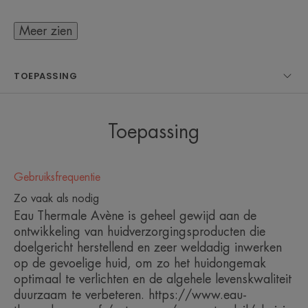
basis is voor make-up. De formule is bovendien
ook waterbestendig.
Meer zien
Dit nieuwe zonverzorgingsproduct bevat TriAsorB
TOEPASSING
™, een nieuwe breedspectrum zonnefilter die
beschermt tegen UV-stralen en blauw licht tot
450nm, dat de huidveroudering versnelt.
Toepassing
Deze innovatie vermindert de celschade die
veroorzaakt werd door zonnestralen** met 95% en
Gebruiksfrequentie
gaat zo de schadelijke effecten van de zon en
Zo vaak als nodig
zichtbare huidbeschadiging doeltreffend tegen.
Eau Thermale Avène is geheel gewijd aan de
ontwikkeling van huidverzorgingsproducten die
doelgericht herstellend en zeer weldadig inwerken
Het is een uiterst veilig filtersysteem dat de mariene
op de gevoelige huid, om zo het huidongemak
biodiversiteit bovendien respecteert. Talrijke proeven
optimaal te verlichten en de algehele levenskwaliteit
onder experimentele omstandigheden hebben onder
duurzaam te verbeteren. https://www.eau-