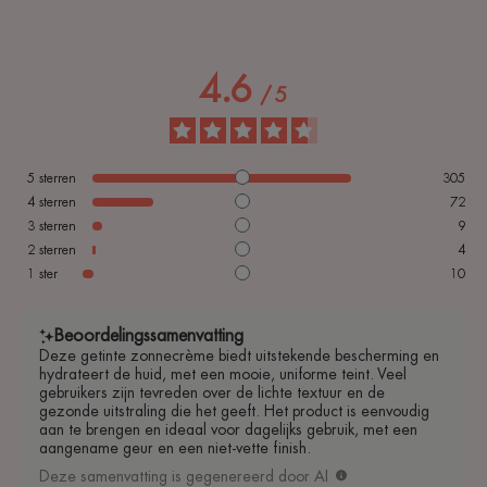
Voordelen van de textuur
4.6
/
5
Een fluweelzachte textuur die de huid onmiddellijk
comfortabel laat aanvoelen.
Geur van de inhoud
5
sterren
305
Geparfumeerd
4
sterren
72
3
sterren
9
2
sterren
4
1
ster
10
Beoordelingssamenvatting
Deze getinte zonnecrème biedt uitstekende bescherming en
hydrateert de huid, met een mooie, uniforme teint. Veel
gebruikers zijn tevreden over de lichte textuur en de
gezonde uitstraling die het geeft. Het product is eenvoudig
aan te brengen en ideaal voor dagelijks gebruik, met een
aangename geur en een niet-vette finish.
Deze samenvatting is gegenereerd door AI