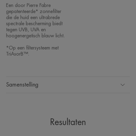
blootgesteld aan blauw licht
Een door Pierre Fabre
gepatenteerde* zonnefilter
***Tests uitgevoerd door het Observatoire
die de huid een ultrabrede
Océanologique de Banyuls-sur-Mer op
spectrale bescherming biedt
tegen UVB, UVA en
representatieve soorten
hoogenergetisch blauw licht.
*Op een filtersysteem met
TriAsorB™.
HET WOORD VAN DE DESKUNDIGE
Samenstelling
Zeer hoge zonnebescherming
voor de droge, gevoelige
gezichtshuid.
Resultaten