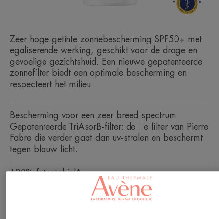
Zeer hoge getinte zonnebescherming SPF50+ met
egaliserende werking, geschikt voor de droge en
gevoelige gezichtshuid. Een nieuwe gepatenteerde
zonnefilter biedt een optimale bescherming en
respecteert het milieu.
Bescherming voor een zeer breed spectrum
Gepatenteerde TriAsorB-filter: de 1e filter van Pierre
Fabre die verder gaat dan uv-stralen en beschermt
tegen blauw licht.
100% fotostabiel*
Waterbestendig
Skin protect Ocean Respect**
Niet-comedogeen