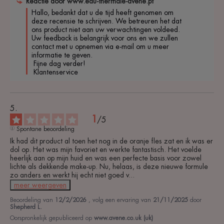
Reactie door
www.eau-thermale-avene.pt
Hallo, bedankt dat u de tijd heeft genomen om 
deze recensie te schrijven. We betreuren het dat 
ons product niet aan uw verwachtingen voldeed. 
Uw feedback is belangrijk voor ons en we zullen 
contact met u opnemen via e-mail om u meer 
informatie te geven.

 Fijne dag verder!

 Klantenservice
1
/
5
Spontane beoordeling
Ik had dit product al toen het nog in de oranje fles zat en ik was er 
dol op. Het was mijn favoriet en werkte fantastisch. Het voelde 
heerlijk aan op mijn huid en was een perfecte basis voor zowel 
lichte als dekkende make-up. Nu, helaas, is deze nieuwe formule 
zo anders en werkt hij echt niet goed v
...
meer weergeven
Beoordeling van
12/2/2026
, volg een ervaring van
21/11/2025
door
Shepherd L.
Oorspronkelijk gepubliceerd op
www.avene.co.uk (uk)