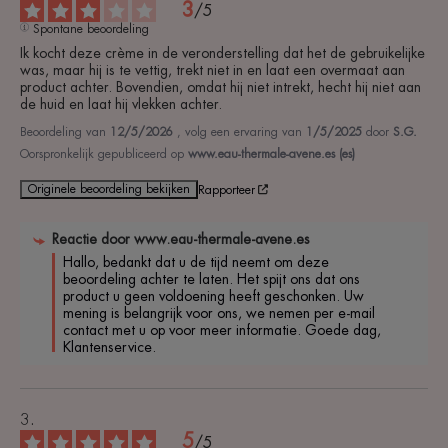
3
/
5
Spontane beoordeling
Ik kocht deze crème in de veronderstelling dat het de gebruikelijke 
was, maar hij is te vettig, trekt niet in en laat een overmaat aan 
product achter. Bovendien, omdat hij niet intrekt, hecht hij niet aan 
de huid en laat hij vlekken achter.
Beoordeling van
12/5/2026
, volg een ervaring van
1/5/2025
door
S.G.
Oorspronkelijk gepubliceerd op
www.eau-thermale-avene.es (es)
Originele beoordeling bekijken
Rapporteer
Reactie door
www.eau-thermale-avene.es
Hallo, bedankt dat u de tijd neemt om deze 
beoordeling achter te laten. Het spijt ons dat ons 
product u geen voldoening heeft geschonken. Uw 
mening is belangrijk voor ons, we nemen per e-mail 
contact met u op voor meer informatie. Goede dag, 

Klantenservice.
5
/
5