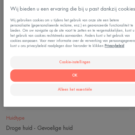
*in-vitro getest
Wij bieden u een ervaring die bij u past dankzij cookie
**meer informatie over www.eau-thermale-
avene.com
Wij gebruiken cookies om u tijdens het gebruik van onze site een betere
personalisatie (gepersonaliseerde reclame, enz.) en geavanceerde functionaliteit te
bieden. Om uw navigatie op de site voort te zetten en te vergemakkelijken, kunt u
het gebruik van cookies rechtstreeks aanvaarden. Anders kunt u het gebruik van
Tube
cookies aanpassen. Voor meer informatie over de verwerking van persoonsgegeven
kunt u ons privacybeleid raadplegen door hieronder te klikken:
Privacybeleid
Ideaal voor
Cookie-instellingen
Volwassenen
OK
Fototype
Alleen het essentiële
Alle fototypes van I tot VI
Huidtype
Droge huid - Gevoelige huid