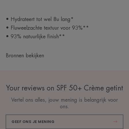
Voordelen
• Hydrateert tot wel 8u lang*
• ZONNEBESCHERMING: het bevat zonnefilters
• Fluweelzachte textuur voor 93%**
voor een zeer brede en stabiele UVB-/UVA-
• 93% natuurlijke finish**
bescherming.
• ANTI-OXIDEREND: zodat de huidcellen
beschermd blijven tegen de schadelijke invloeden
Bronnen bekijken
van vrije radicalen.
• TEINT-EGALISERENDE WERKING: zorgt voor
een effen, heldere en stralende teint.
• WATERBESTENDIG: zodat de huid ook tijdens
de zwembeurt optimaal beschermd blijft tegen de
Your reviews on SPF 50+ Crème getint
schadelijke effecten van zonlicht.
Vertel ons alles, jouw mening is belangrijk voor
ons.
TEXTUUR
PARTNERSCHAP
GEEF ONS JE MENING