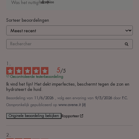
Was het nuttig?
Ja
Nee
Sorteer beoordelingen
5
/
5
Gecontroleerde testerbeoordeling
Ik vind het fijn! Het dekt imperfecties, beschermt tegen de zon en 
hydrateert de huid.
Beoordeling van
11/6/2026
, volg een ervaring van
9/5/2026
door
F.C.
Oorspronkelijk gepubliceerd op
www.avene.it (it)
Originele beoordeling bekijken
Rapporteer