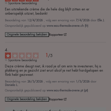
Spontane beoordeling
Een uitstekende crème die de hele dag blijft zitten en er 
onberispelijk uitziet, bedankt
Beoordeling van
12/4/2026
, volg een ervaring van
7/4/2026
door
Elle J.
Oorspronkelijk gepubliceerd op
www.eau-thermale-avene.ch (fr)
Originele beoordeling bekijken
Rapporteer
1
/
5
Spontane beoordeling
Deze crème deugt niet, ik raad je af om erin te investeren; hij is 
plakkerig en je gezicht ziet eruit alsof je net hebt hardgelopen en 
flink hebt gezweet.
Beoordeling van
26/3/2026
, volg een ervaring van
1/3/2026
door
Daniela L.
Oorspronkelijk gepubliceerd op
www.eau-thermale-avene.pt (pt)
Originele beoordeling bekijken
Rapporteer