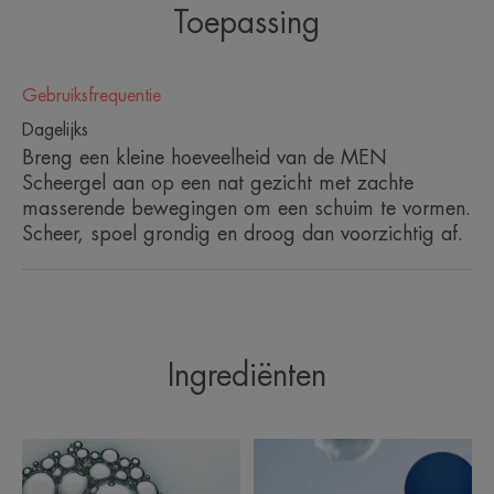
baardhaartjes.
Toepassing
Voordelen
Gebruiksfrequentie
ZUIVEREND: zuivert de huid en beperkt het
Dagelijks
bacteriële risico als gevolg van microscopisch
Breng een kleine hoeveelheid van de MEN
kleine snijwondjes.
Scheergel aan op een nat gezicht met zachte
masserende bewegingen om een schuim te vormen.
HYDRATEREND: een hydraterend bestanddeel
Scheer, spoel grondig en droog dan voorzichtig af.
(glycerine) versoepelt en verzacht de huid.
VERZACHTEND: de verzachtende en anti-
irriterende eigenschappen van het Thermaal Water
van Avène geven uw huid een heerlijk gevoel van
Ingrediënten
comfort.