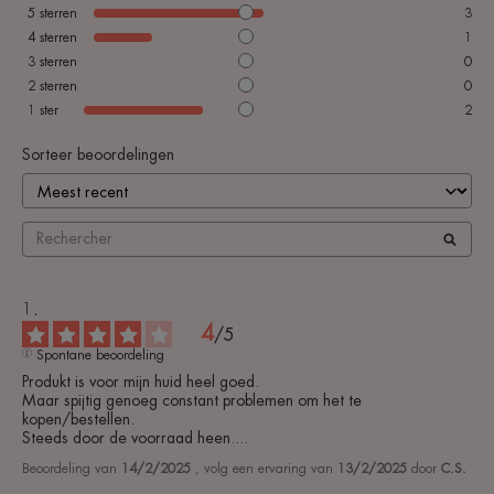
5
sterren
3
4
sterren
1
3
sterren
0
2
sterren
0
1
ster
2
Sorteer beoordelingen
4
/
5
Spontane beoordeling
Produkt is voor mijn huid heel goed.

Maar spijtig genoeg constant problemen om het te 
kopen/bestellen.

Steeds door de voorraad heen....
Beoordeling van
14/2/2025
, volg een ervaring van
13/2/2025
door
C.S.