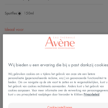
Spuitfles
Spuitfles
150ml
Ideaal voor
Volwassenen
Huidtype
Gevoelige huid
Wij bieden u een ervaring die bij u past dankzij cookie
Wij gebruiken cookies om u tijdens het gebruik van onze site een betere
Behoefte
personalisatie (gepersonaliseerde reclame, enz.) en geavanceerde functionaliteit te
bieden. Om uw navigatie op de site voort te zetten en te vergemakkelijken, kunt u
Scheren
het gebruik van cookies rechtstreeks aanvaarden. Anders kunt u het gebruik van
cookies aanpassen. Voor meer informatie over de verwerking van persoonsgegeven
kunt u ons privacybeleid raadplegen door hieronder te klikken:
Privacybeleid
Gemaakt in Frankrijk
Cookie-instellingen