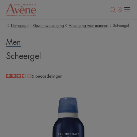
Verkooppunt
Homepage
Gezichtsverzorging
Verzorging voor mannen
Scheergel
Men
Scheergel
3.5
/
5
6
beoordelingen
-