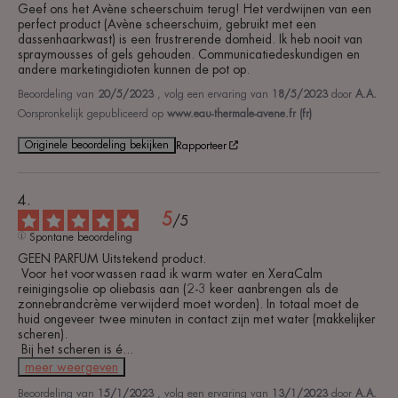
Geef ons het Avène scheerschuim terug! Het verdwijnen van een 
perfect product (Avène scheerschuim, gebruikt met een 
dassenhaarkwast) is een frustrerende domheid. Ik heb nooit van 
spraymousses of gels gehouden. Communicatiedeskundigen en 
andere marketingidioten kunnen de pot op.
Beoordeling van
20/5/2023
, volg een ervaring van
18/5/2023
door
A.A.
Oorspronkelijk gepubliceerd op
www.eau-thermale-avene.fr (fr)
Originele beoordeling bekijken
Rapporteer
5
/
5
Spontane beoordeling
GEEN PARFUM Uitstekend product.

 Voor het voorwassen raad ik warm water en XeraCalm 
reinigingsolie op oliebasis aan (2-3 keer aanbrengen als de 
zonnebrandcrème verwijderd moet worden). In totaal moet de 
huid ongeveer twee minuten in contact zijn met water (makkelijker 
scheren).

 Bij het scheren is é
...
meer weergeven
Beoordeling van
15/1/2023
, volg een ervaring van
13/1/2023
door
A.A.