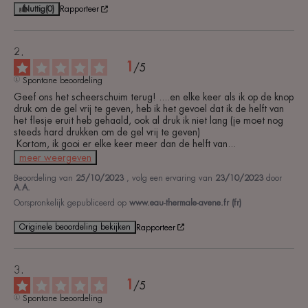
Nuttig
(0)
Rapporteer
1
/
5
Spontane beoordeling
Geef ons het scheerschuim terug! ....en elke keer als ik op de knop 
druk om de gel vrij te geven, heb ik het gevoel dat ik de helft van 
het flesje eruit heb gehaald, ook al druk ik niet lang (je moet nog 
steeds hard drukken om de gel vrij te geven)

 Kortom, ik gooi er elke keer meer dan de helft van
...
meer weergeven
Beoordeling van
25/10/2023
, volg een ervaring van
23/10/2023
door
A.A.
Oorspronkelijk gepubliceerd op
www.eau-thermale-avene.fr (fr)
Originele beoordeling bekijken
Rapporteer
1
/
5
Spontane beoordeling