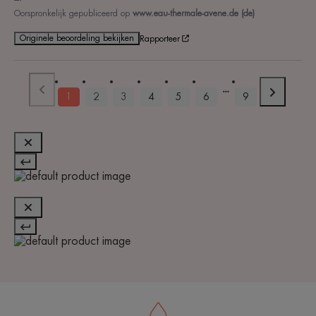
Oorspronkelijk gepubliceerd op
www.eau-thermale-avene.de (de)
Originele beoordeling bekijken
Rapporteer
1
2
3
4
5
6
9