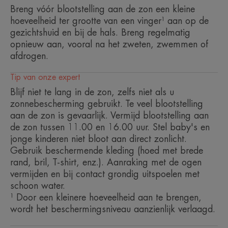
Breng vóór blootstelling aan de zon een kleine
hoeveelheid ter grootte van een vinger¹ aan op de
Voordelen
gezichtshuid en bij de hals. Breng regelmatig
opnieuw aan, vooral na het zweten, zwemmen of
Gaat foto-geïnduceerde huidveroudering tegen: de
afdrogen.
fotostabiele uv B-/ uv A-filters gaan de schadelijke
effecten van zonnestralen tegen.
Tip van onze expert
Lichte, vloeibare textuur: gemakkelijk aan te
Blijf niet te lang in de zon, zelfs niet als u
brengen.
zonnebescherming gebruikt. Te veel blootstelling
Antioxiderend: helpt de cellen te beschermen tegen
aan de zon is gevaarlijk. Vermijd blootstelling aan
vrije radicalen.
de zon tussen 11.00 en 16.00 uur. Stel baby's en
Tegen pigmentvlekken: Voorkomt en corrigeert
jonge kinderen niet bloot aan direct zonlicht.
pigmentvlekken.
Gebruik beschermende kleding (hoed met brede
rand, bril, T-shirt, enz.). Aanraking met de ogen
vermijden en bij contact grondig uitspoelen met
TEXTUUR
MILIEU
schoon water.
¹ Door een kleinere hoeveelheid aan te brengen,
wordt het beschermingsniveau aanzienlijk verlaagd.