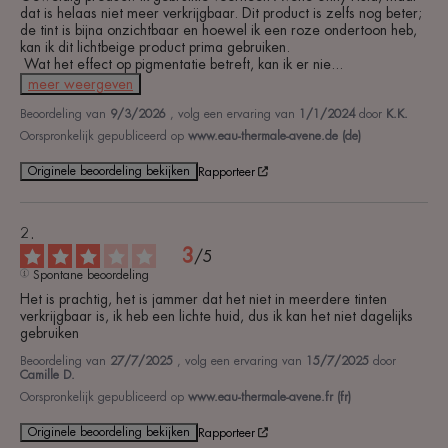
dat is helaas niet meer verkrijgbaar. Dit product is zelfs nog beter; 
de tint is bijna onzichtbaar en hoewel ik een roze ondertoon heb, 
kan ik dit lichtbeige product prima gebruiken.

 Wat het effect op pigmentatie betreft, kan ik er nie
...
meer weergeven
Beoordeling van
9/3/2026
, volg een ervaring van
1/1/2024
door
K.K.
Oorspronkelijk gepubliceerd op
www.eau-thermale-avene.de (de)
Originele beoordeling bekijken
Rapporteer
3
/
5
Spontane beoordeling
Het is prachtig, het is jammer dat het niet in meerdere tinten 
verkrijgbaar is, ik heb een lichte huid, dus ik kan het niet dagelijks 
gebruiken
Beoordeling van
27/7/2025
, volg een ervaring van
15/7/2025
door
Camille D.
Oorspronkelijk gepubliceerd op
www.eau-thermale-avene.fr (fr)
Originele beoordeling bekijken
Rapporteer