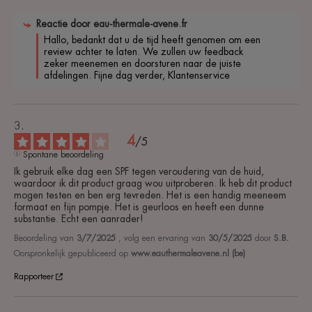
Reactie door
eau-thermale-avene.fr
Hallo, bedankt dat u de tijd heeft genomen om een 
review achter te laten. We zullen uw feedback 
zeker meenemen en doorsturen naar de juiste 
afdelingen. Fijne dag verder, Klantenservice 
4
/
5
Spontane beoordeling
Ik gebruik elke dag een SPF tegen veroudering van de huid, 
waardoor ik dit product graag wou uitproberen. Ik heb dit product 
mogen testen en ben erg tevreden. Het is een handig meeneem 
formaat en fijn pompje. Het is geurloos en heeft een dunne 
substantie. Echt een aanrader!
Beoordeling van
3/7/2025
, volg een ervaring van
30/5/2025
door
S.B.
Oorspronkelijk gepubliceerd op
www.eauthermaleavene.nl (be)
Rapporteer