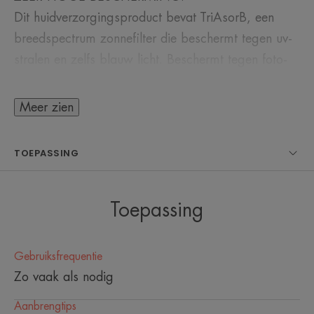
Dit huidverzorgingsproduct bevat TriAsorB, een
breedspectrum zonnefilter die beschermt tegen uv-
stralen en zelfs blauw licht. Beschermt tegen foto-
geïnduceerde veroorzaakte pigmentvlekken
Meer zien
VLOEIBARE TEXTUUR:
Het hydrateert met een lichte textuur, biedt een
TOEPASSING
onzichtbare finish en is perfect als make-upbasis.
TEGEN PIGMENTVLEKKEN:
Toepassing
Deze verzorging corrigeert en voorkomt vlekken en
egaliseert de teint met een lichte dekking.
Gebruiksfrequentie
Zo vaak als nodig
De geurvrije, waterbestendige formule is ontwikkeld
Aanbrengtips
voor de gevoelige huid en wordt goed getolereerd.