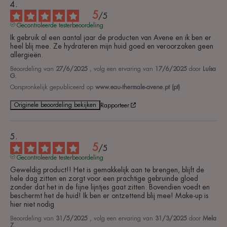
5
/
5
Gecontroleerde testerbeoordeling
Ik gebruik al een aantal jaar de producten van Avene en ik ben er 
heel blij mee. Ze hydrateren mijn huid goed en veroorzaken geen 
allergieën.
Beoordeling van
27/6/2025
, volg een ervaring van
17/6/2025
door
Luísa
G.
Oorspronkelijk gepubliceerd op
www.eau-thermale-avene.pt (pt)
Originele beoordeling bekijken
Rapporteer
5
/
5
Gecontroleerde testerbeoordeling
Geweldig product!! Het is gemakkelijk aan te brengen, blijft de 
hele dag zitten en zorgt voor een prachtige gebruinde gloed 
zonder dat het in de fijne lijntjes gaat zitten. Bovendien voedt en 
beschermt het de huid! Ik ben er ontzettend blij mee! Make-up is 
hier niet nodig
Beoordeling van
31/5/2025
, volg een ervaring van
31/3/2025
door
Mela
Z.