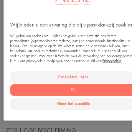
Ideaal voor
Volwassenen
Wij bieden u een ervaring die bij u past dankzij cookie
Wij gebruiken cookies om u tijdens het gebruik van onze site een betere
personalisatie (gepersonaliseerde reclame, enz.) en geavanceerde functionaliteit te
Huidtype
bieden. Om uw navigatie op de site voort te zetten en te vergemakkelijken, kunt u
het gebruik van cookies rechtstreeks aanvaarden. Anders kunt u het gebruik van
Gevoelige huid
cookies aanpassen. Voor meer informatie over de verwerking van persoonsgegeven
kunt u ons privacybeleid raadplegen door hieronder te klikken:
Privacybeleid
Gemaakt in Frankrijk
Cookie-instellingen
De Vloeibare fluide tegen pigmentvlekken SPF50+
OK
biedt dagelijks een zeer hoge bescherming tegen
uv B- en/ uv A-stralen en HEV blauw licht om foto-
Alleen het essentiële
geïnduceerde pigmentvlekken te voorkomen.
ZEER HOGE BESCHERMING: