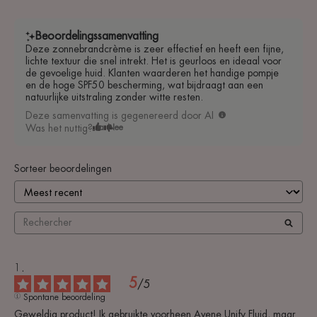
Beoordelingssamenvatting
Deze zonnebrandcrème is zeer effectief en heeft een fijne,
lichte textuur die snel intrekt. Het is geurloos en ideaal voor
de gevoelige huid. Klanten waarderen het handige pompje
en de hoge SPF50 bescherming, wat bijdraagt aan een
natuurlijke uitstraling zonder witte resten.
Deze samenvatting is gegenereerd door AI
Was het nuttig?
Ja
Nee
Sorteer beoordelingen
5
/
5
Spontane beoordeling
Geweldig product! Ik gebruikte voorheen Avene Unify Fluid, maar 