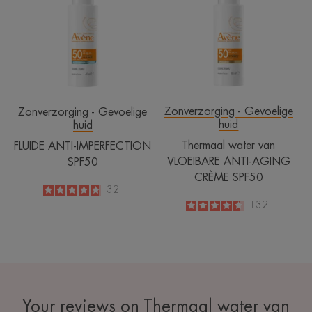
SPF50
VLOEIBARE
ANTI-
AGING
CRÈME
SPF50
Zonverzorging - Gevoelige
Zonverzorging - Gevoelige
huid
huid
Thermaal water van
FLUIDE ANTI-IMPERFECTION
VLOEIBARE ANTI-AGING
SPF50
CRÈME SPF50
4.8
/
5
32
-
4.6
/
5
132
-
Your reviews on Thermaal water van