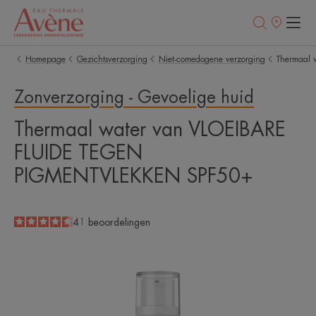
Verkooppunt
Homepage
Gezichtsverzorging
Niet-comedogene verzorging
Thermaal
Zonverzorging - Gevoelige huid
Thermaal water van VLOEIBARE
FLUIDE TEGEN
PIGMENTVLEKKEN SPF50+
4.6
/
5
41
beoordelingen
-