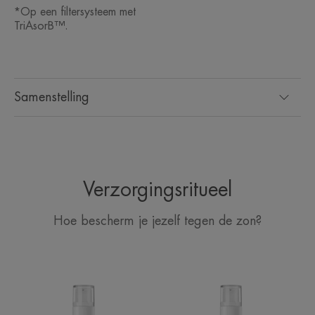
*Op een filtersysteem met
TriAsorB™.
Samenstelling
Verzorgingsritueel
Hoe bescherm je jezelf tegen de zon?
FLUIDE
Thermaal
ANTI-
water
IMPERFECTION
van