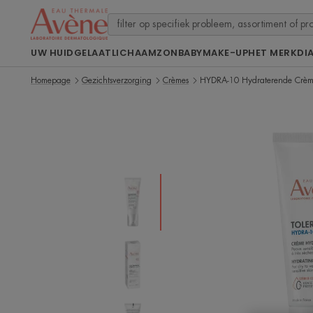
UW HUID
GELAAT
LICHAAM
ZON
BABY
MAKE-UP
HET MERK
DI
Homepage
Gezichtsverzorging
Crèmes
HYDRA-10 Hydraterende Crè