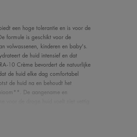
iedt een hoge tolerantie en is voor de
De formule is geschikt voor de
an volwassenen, kinderen en baby's.
ydrateert de huid intensief en dat
-10 Crème bevordert de natuurlijke
 dat de huid elke dag comfortabel
tst de huid na en behoudt het
crobioom**. De aangename en
 voor de droge huid voelt niet vettig
ile Cosmetics®-pompje gaat
formule zonder