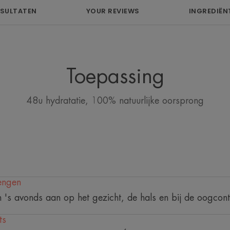
parfum en be
ESULTATEN
YOUR REVIEWS
INGREDIËN
Toepassing
Voordeel
48u hydratatie, 100% natuurlijke oorsprong
De formule bootst de huid na en bevat 
stuk van natuurlijke oorsprong afkomstig
Voordelen
• HYDRATEERT 48u lang non-stop*
engen
• BEHOUDT het natuurlijke evenwicht 
 's avonds aan op het gezicht, de hals en bij de oogcont
• RESPECTEERT de huid dankzij de form
100% bestaat uit bestanddelen van natu
ts