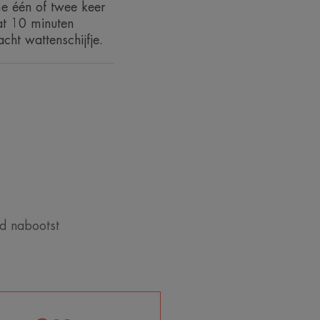
e één of twee keer
.
.
at 10 minuten
cht wattenschijfje.
id nabootst