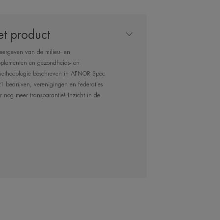
et product
eergeven van de milieu- en
 DE DESKUNDIGE
pplementen en gezondheids- en
 methodologie beschreven in AFNOR Spec
1 bedrijven, verenigingen en federaties
r nog meer transparantie!
Inzicht in de
ende crème met
hermaal water van
e volle 100% van
ong. De formule is
droge, zeer droge
lige huid. Vrij van