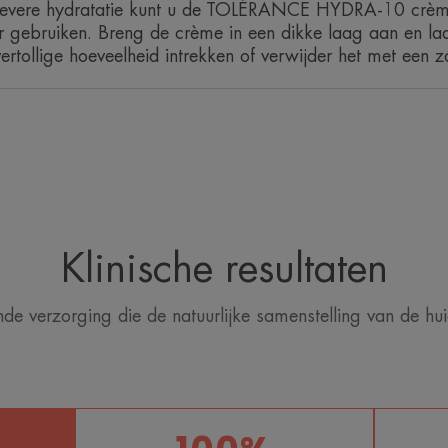
sievere hydratatie kunt u de TOLÉRANCE HYDRA-10 crèm
*Instrumentele test na 7 dagen, 2 keer/ dag. 30 personen
*Instrumentele test na 7 dagen, 2 keer/ dag. 30 personen
 gebruiken. Breng de crème in een dikke laag aan en la
**Patent aangevraagd.
ertollige hoeveelheid intrekken of verwijder het met een za
Klinische resultaten
de verzorging die de natuurlijke samenstelling van de hu