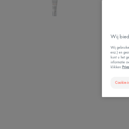
Wij bied
Wij gebruike
enz.) en gea
kunt u het g
informatie o
klikken:
Priv
Cookie-i