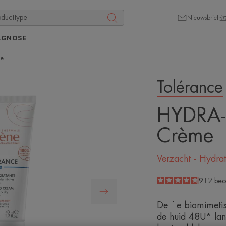
Nieuwsbrief
AGNOSE
me
Tolérance
HYDRA-
Crème
Verzacht - Hydrat
4.8
/
5
912
beo
-
De 1e biomimetis
de huid 48U* la