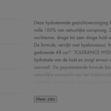
Deze hydraterende gezichtsverzorging b
volle 100% van natuurlijke oorsprong. 
vochtarme, droge tot zeer droge huid v
De formule, verrijkt met hyaluronzuur, h
gedurende 48 uur*. TOLERANCE HYDRA
hydratatie van de huid en zorgt ervoor
aanvoelt. De gepatenteerde formule boo
natuurlijke evenwicht van het huidmi
voedende textuur van deze gezichtscrème
aan en hydrateert langdurig. Het Ster
verontreiniging tegen en beschermt de 
Meer zien
conserveringsmiddelen, noch parfum.