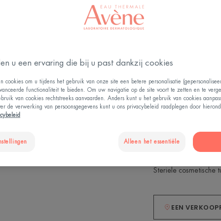
bestanddelen van
bewaarmiddelen,
en u een ervaring die bij u past dankzij cookies
Hydraterend
t
n cookies om u tijdens het gebruik van onze site een betere personalisatie (gepersonalise
vanceerde functionaliteit te bieden. Om uw navigatie op de site voort te zetten en te verg
ebruik van cookies rechtstreeks aanvaarden. Anders kunt u het gebruik van cookies aanpa
Formule met hoge
ver de verwerking van persoonsgegevens kunt u ons privacybeleid raadplegen door hierond
acybeleid
48U hydraterend
ingrediënten van 
nstellingen
Alleen het essentiële
Steriele cosmetische 
EEN VERKOOP