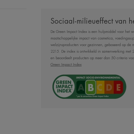
Sociaal-milieueffect van h
De Green Impact Index is een hulpmiddel voor het w
HET WOORD VAN
maatschappelijke impact van cosmetica, voedingssu
welzijnsproducten voor gezinnen, gebaseerd op de
2215. De index is ontwikkeld in samenwerking met 2
en beoordeelt producten op meer dan 50 criteria voo
Green Impact Index
Deze hydrater
hyaluronzuur en T
Avène is voor d
natuurlijke oorspr
geschikt voor de 
en zelfs zeer gevoe