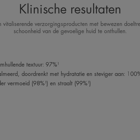
Klinische resultaten
vitaliserende verzorgingsproducten met bewezen doeltr
schoonheid van de gevoelige huid te onthullen.
hullende textuur: 97%¹
almeerd, doordrenkt met hydratatie en steviger aan: 100
der vermoeid (98%¹) en straalt (99%¹)