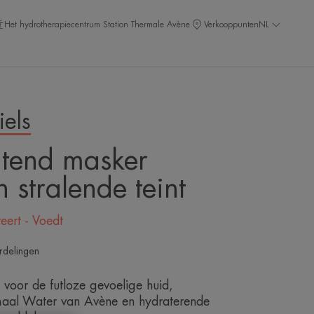
Het hydrotherapiecentrum Station Thermale Avène
Verkooppunten
NL
iels
tend masker
 stralende teint
eert - Voedt
rdelingen
 voor de futloze gevoelige huid,
rmaal Water van Avène en hydraterende