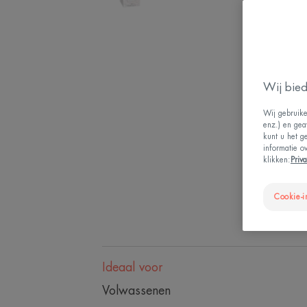
Wij bied
Wij gebruike
enz.) en gea
kunt u het g
informatie o
klikken:
Priv
Cookie-i
Ideaal voor
Volwassenen