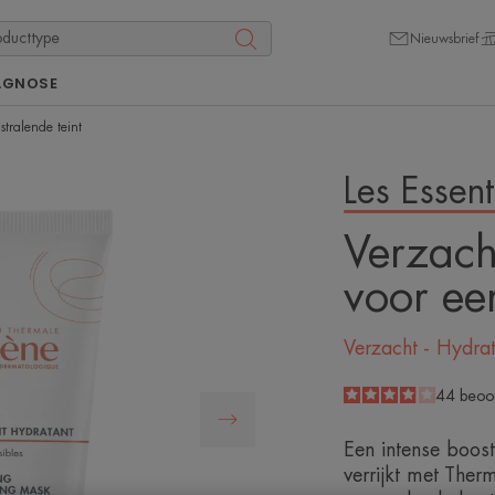
Nieuwsbrief
AGNOSE
tralende teint
Les Essent
Verzach
voor een
Verzacht - Hydrat
3.9
/
5
44
beoo
-
Een intense boost
verrijkt met The