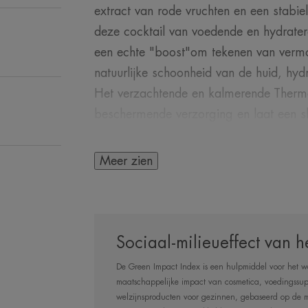
extract van rode vruchten en een stabie
deze cocktail van voedende en hydrater
een echte "boost"om tekenen van vermo
natuurlijke schoonheid van de huid, hydr
Het verzachtende en kalmerende Therma
beschermende verzorging en laat een sl
achter. De teint ziet er stralend en onts
Meer zien
HET WOORD VAN
Sociaal-milieueffect van h
De Green Impact Index is een hulpmiddel voor het w
maatschappelijke impact van cosmetica, voedingssu
welzijnsproducten voor gezinnen, gebaseerd op de