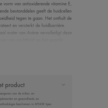
le vorm van antioxiderende vitamine E,
ende bestanddelen geeft de huidcellen
eidheid tegen te gaan. Het onthult de
ateert en versterkt de huidbarrière.
al water van Avène vervolledigt deze
uier van zachtheid op het gezicht
pannen uit.
 DE DESKUNDIGE
et product
eergeven van de milieu- en
pplementen en gezondheids- en
 methodologie beschreven in AFNOR Spec