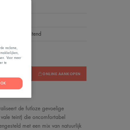
anddelen.
ust en stralend.
dend, verzachtend
erde reclame,
emakkelijken,
ssen. Voor meer
er te
PUNT VINDEN
ONLINE AANKOPEN
OK
aliseert de futloze gevoelige
vale teint) die oncomfortabel
ngesteld met een mix van natuurlijk