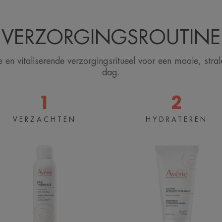
VERZORGINGSROUTINE
n vitaliserende verzorgingsritueel voor een mooie, stra
dag.
1
2
Thermaal
Verzachten
VERZACHTEN
HYDRATEREN
water
masker
van
voor
Avène
een
Spray
stralende
teint