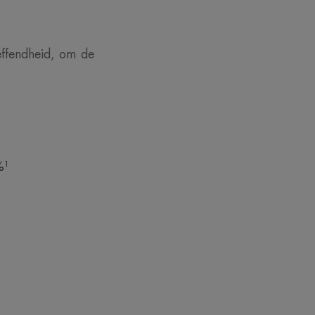
effendheid, om de
%¹