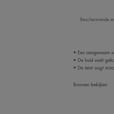
Beschermende en 
• Een aangenaam om
• De huid voelt gek
• De teint oogt min
Bronnen bekijken