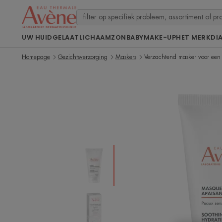
UW HUID
GELAAT
LICHAAM
ZON
BABY
MAKE-UP
HET MERK
DI
Homepage
Gezichtsverzorging
Maskers
Verzachtend masker voor een s