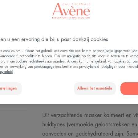
en voedende best
De teint is uitger
Hydraterend, voe
en u een ervaring die bij u past dankzij cookies
n cookies om u tijdens het gebruik van onze site een betere personalisatie (gepersonalise
Tube
Tube
50ml
vanceerde functionaliteit te bieden. Om uw navigatie op de site voort te zetten en te verg
ebruik van cookies rechtstreeks aanvaarden. Anders kunt u het gebruik van cookies aanpa
ver de verwerking van persoonsgegevens kunt u ons privacybeleid raadplegen door hierond
acybeleid
EEN VERKOOP
nstellingen
Alleen het essentiële
Dit verzachtende masker kalmeert en vit
huidtypes (vermoeide gelaatstrekken en 
aanvoelen en gedehydrateerd zijn. Same