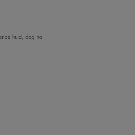
lende huid, dag na
d