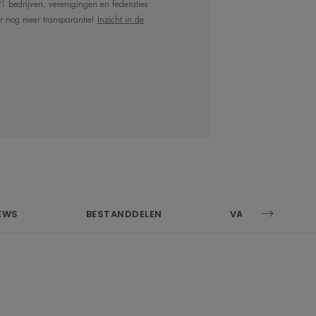
t voor de futloze
1 bedrijven, verenigingen en federaties
r nog meer transparantie!
Inzicht in de
rrijkt met Thermaal
n hydraterende en
standdelen.
EWS
BESTANDDELEN
VAAK GESTELDE 
ermaal water van Avène en
oelige huid te kalmeren, verzachten