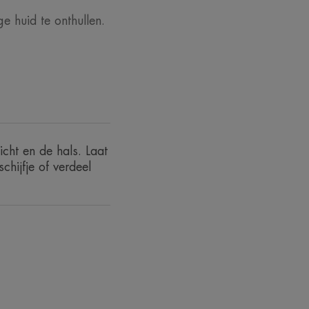
 van het Thermaal Water van Avène.
 huid te onthullen.
ière.
ende bestanddelen.
cht en de hals. Laat
hijfje of verdeel