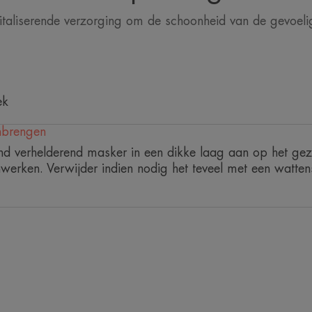
• VERZACHT dankzij de eigenschappen
taliserende verzorging om de schoonheid van de gevoelige
• HYDRATEERT en versterkt de huidbarr
• VOEDT dankzij een cocktail van voed
ek
anbrengen
nd verhelderend masker in een dikke laag aan op het gezi
werken. Verwijder indien nodig het teveel met een wattensc