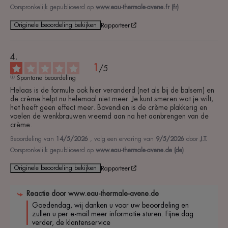
Oorspronkelijk gepubliceerd op
www.eau-thermale-avene.fr (fr)
Originele beoordeling bekijken
Rapporteer
1
/
5
Spontane beoordeling
Helaas is de formule ook hier veranderd (net als bij de balsem) en 
de crème helpt nu helemaal niet meer. Je kunt smeren wat je wilt, 
het heeft geen effect meer. Bovendien is de crème plakkerig en 
voelen de wenkbrauwen vreemd aan na het aanbrengen van de 
crème.
Beoordeling van
14/5/2026
, volg een ervaring van
9/5/2026
door
J.T.
Oorspronkelijk gepubliceerd op
www.eau-thermale-avene.de (de)
Originele beoordeling bekijken
Rapporteer
Reactie door
www.eau-thermale-avene.de
Goedendag, wij danken u voor uw beoordeling en 
zullen u per e-mail meer informatie sturen. Fijne dag 
verder, de klantenservice