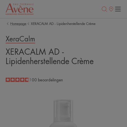
Verkooppunt
Homepage
XERACALM AD - Lipidenherstellende Crème
XeraCalm
XERACALM AD -
Lipidenherstellende Crème
4.7
/
5
100
beoordelingen
-