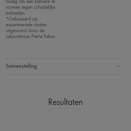
** Klinische score (SCORAD), 55 personen, tweemaal daags gebruik
nodig om een barrière te
gedurende 3 maanden.
vormen tegen schadelijke
invloeden.
*Gebaseerd op
experimentele studies
uitgevoerd door de
Laboratoires Pierre Fabre
Samenstelling
Resultaten