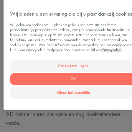
Huidtype
Wij bieden u een ervaring die bij u past dankzij cookie
Droge huid met neiging tot atopisch eczeem -
Wij gebruiken cookies om u tijdens het gebruik van onze site een betere
Droge huid - Gevoelige huid - Huid die vatbaar is
personalisatie (gepersonaliseerde reclame, enz.) en geavanceerde functionaliteit te
voor atopisch eczeem
bieden. Om uw navigatie op de site voort te zetten en te vergemakkelijken, kunt u
het gebruik van cookies rechtstreeks aanvaarden. Anders kunt u het gebruik van
cookies aanpassen. Voor meer informatie over de verwerking van persoonsgegeven
kunt u ons privacybeleid raadplegen door hieronder te klikken:
Privacybeleid
Behoefte
Voeding - Anti-jeuk - Verzachtend
Cookie-instellingen
OK
Gemaakt in Frankrijk
Alleen het essentiële
SOS-verzorgingsproduct voor de zeer droge tot
atopische huid met last heeft van jeuk? XERACALM
AD crème in een nieuwere en nog doeltreffendere
versie.