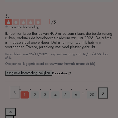
1
/
5
Spontane beoordeling
Ik heb hier twee flesjes van 400 ml balsem staan, die beide ranzig 
ruiken, ondanks de houdbaarheidsdatum van juni 2026. De crème 
is in deze staat onbruikbaar. Dat is jammer, want ik heb mijn 
voorganger, Trixera, jarenlang met veel plezier gebruikt.
Beoordeling van
26/11/2025
, volg een ervaring van
16/11/2025
door
M.K.
Oorspronkelijk gepubliceerd op
www.eau-thermale-avene.de (de)
Originele beoordeling bekijken
Rapporteer
1
2
3
4
5
6
20