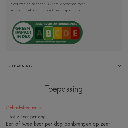
Resultaat: een onmiddellijk gekalmeerde huid... en
producten op meer dan 50 criteria voor nog meer
dat 6 maanden lang* !
transparantie!
Inzicht in de Green Impact Index
Zonder parfum, niet-comedogeen en steriel verpakt.
XERACALM AD crème garandeert doeltreffendheid,
veiligheid en maximale tolerantie, zelfs op de meest
gevoelige huid of de huid die verzwakt is door
specifieke oncologische / dermatologische
TOEPASSING
behandelingen.
Toepassing
HET WOORD VAN DE DESKUNDIGE
Gebruiksfrequentie
1 tot 2 keer per dag
Eén of twee keer per dag aanbrengen op zeer