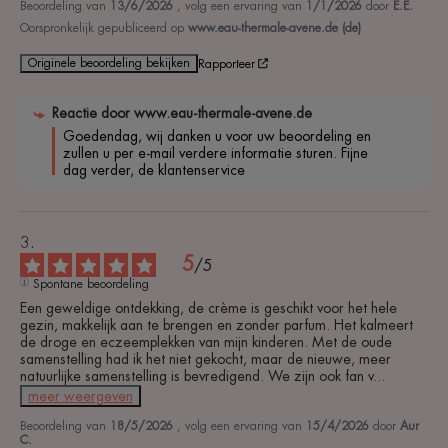
Beoordeling van
13/6/2026
, volg een ervaring van
1/1/2026
door
E.E.
Oorspronkelijk gepubliceerd op
www.eau-thermale-avene.de (de)
Originele beoordeling bekijken
Rapporteer
Reactie door
www.eau-thermale-avene.de
Goedendag, wij danken u voor uw beoordeling en 
zullen u per e-mail verdere informatie sturen. Fijne 
dag verder, de klantenservice
5
/
5
Spontane beoordeling
Een geweldige ontdekking, de crème is geschikt voor het hele 
gezin, makkelijk aan te brengen en zonder parfum. Het kalmeert 
de droge en eczeemplekken van mijn kinderen. Met de oude 
samenstelling had ik het niet gekocht, maar de nieuwe, meer 
natuurlijke samenstelling is bevredigend. We zijn ook fan v
...
meer weergeven
Beoordeling van
18/5/2026
, volg een ervaring van
15/4/2026
door
Aur
C.