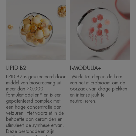
• ANTI-JEUK: een erkende doeltreffendheid in geval
van atopisch eczeem (categorie "Emolliënt PLUS*)
• VERZACHT onmiddellijk en langdurig.**
• LIPIDENHERSTELLEND: dankzij een gepatenteerd
voedingsstoffencomplex, zeer geconcentreerd in
vetzuren.
MILIEU
LIPID:B2
I-MODULIA+
LIPID:B2 is geselecteerd door
Werkt tot diep in de kern
middel van bioscreening uit
van het microbioom om de
Verpakking bevat geen gerecycleerd materiaal
meer dan 20.000
oorzaak van droge plekken
Niet-recycleerbare verpakking
formulemodellen* en is een
en intense jeuk te
gepatenteerd complex met
neutraliseren.
*Instrumentele test, tweemaal daags gebruik gedurende 7 dagen, 20
een hoge concentratie aan
personen
*Klinische scores, tweemaal daags gebruik gedurende 3 maanden, 55
vetzuren. Het voorziet in de
personen, beperkt het risico op herhaalde opflakkeringen van intense
behoefte aan ceramiden en
droogheid.
*”Een topische formule bestaande uit hulpstoffen en aanvullende niet-
stimuleert de synthese ervan.
medicinale werkzame bestanddelen.” Erkend door European Dermatology
Deze bestanddelen zijn
Forum - Guidelines for Treatment of Atopic Eczema (Atopic Dermatitis), 2018.