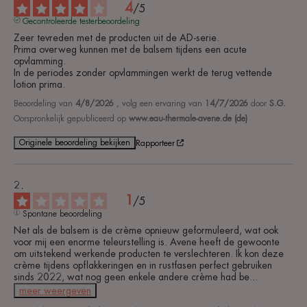
4
/
5
Gecontroleerde testerbeoordeling
Zeer tevreden met de producten uit de AD-serie.

Prima overweg kunnen met de balsem tijdens een acute 
opvlamming.

In de periodes zonder opvlammingen werkt de terug vettende 
lotion prima.
Beoordeling van
4/8/2026
, volg een ervaring van
14/7/2026
door
S.G.
Oorspronkelijk gepubliceerd op
www.eau-thermale-avene.de (de)
Originele beoordeling bekijken
Rapporteer
1
/
5
Spontane beoordeling
Net als de balsem is de crème opnieuw geformuleerd, wat ook 
voor mij een enorme teleurstelling is. Avene heeft de gewoonte 
om uitstekend werkende producten te verslechteren. Ik kon deze 
crème tijdens opflakkeringen en in rustfasen perfect gebruiken 
sinds 2022, wat nog geen enkele andere crème had be
...
meer weergeven