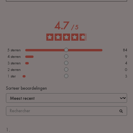
4.7
/
5
5
sterren
84
4
sterren
9
3
sterren
4
2
sterren
0
1
ster
3
Sorteer beoordelingen