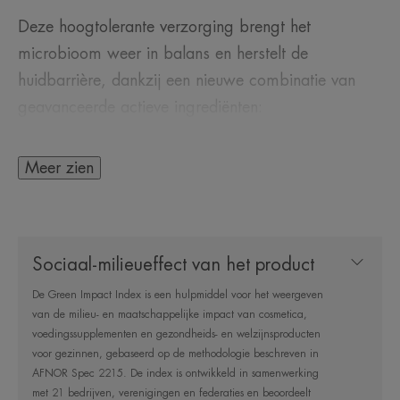
Deze hoogtolerante verzorging brengt het
microbioom weer in balans en herstelt de
huidbarrière, dankzij een nieuwe combinatie van
geavanceerde actieve ingrediënten:
• I-MODULIA⁺, een geoptimaliseerde versie van
Meer zien
ons gepatenteerde actieve ingrediënt tegen
krabben, richt zich op de onevenwichtigheden in de
kern van het microbioom die verantwoordelijk zijn
Sociaal-milieueffect van het product
voor ongemak en uitdroging.
• Het LIPID:B2 complex stimuleert de synthese van
De Green Impact Index is een hulpmiddel voor het weergeven
van de milieu- en maatschappelijke impact van cosmetica,
ceramiden, essentieel voor de bescherming van de
voedingssupplementen en gezondheids- en welzijnsproducten
huid.
voor gezinnen, gebaseerd op de methodologie beschreven in
AFNOR Spec 2215. De index is ontwikkeld in samenwerking
met 21 bedrijven, verenigingen en federaties en beoordeelt