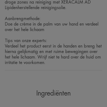
droge zones na reiniging met XERACALM AD
XERACALM AD crème voorziet
Lipidenherstellende reinigingsolie.
een doeltreffende verzachting en
werkt preventief om pieken van
Aanbrengmethode:
ernstige droogheid te voorkomen.
Doe de crème in de palm van uw hand en verdeel
over het hele lichaam
Tips van onze experts:
Verdeel het product eerst in de handen en breng het
hierna gelijkmatig en met ruime bewegingen over
Voordeel
het hele lichaam. Wrijf niet te hard over de huid om
Een voedende crème die de barrièrefunctie van de
irritatie te voorkomen.
huid herstelt en de huid weer comfortabel laat
aanvoelen.
Voordelen
Ingrediënten
Getest onder dermatologisch en pediatrisch
toezicht.