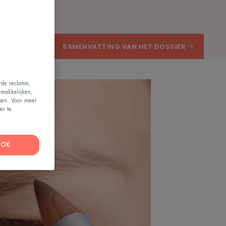
SAMENVATTING VAN HET DOSSIER
erde reclame,
emakkelijken,
ssen. Voor meer
er te
OK