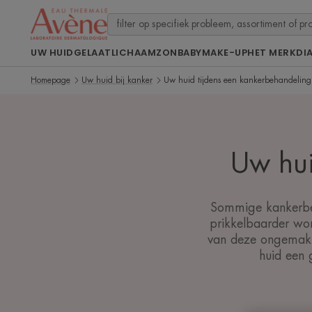
UW HUID
GELAAT
LICHAAM
ZON
BABY
MAKE-UP
HET MERK
DI
Homepage
Uw huid bij kanker
Uw huid tijdens een kankerbehandeling
Uw hui
Sommige kankerbeh
prikkelbaarder wor
van deze ongemakke
huid een 