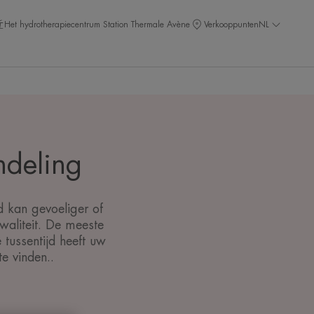
Het hydrotherapiecentrum Station Thermale Avène
Verkooppunten
NL
ndeling
 kan gevoeliger of
waliteit. De meeste
tussentijd heeft uw
e vinden..