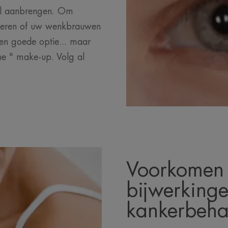
l aanbrengen. Om
ufleren of uw wenkbrauwen
en goede optie... maar
he " make-up. Volg al
Voorkomen
bijwerking
kankerbeha