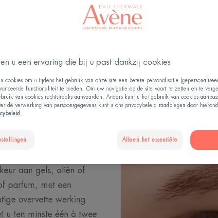
Uw huid bij kanker
en u een ervaring die bij u past dankzij cookies
rging
n cookies om u tijdens het gebruik van onze site een betere personalisatie (gepersonalise
vanceerde functionaliteit te bieden. Om uw navigatie op de site voort te zetten en te verg
ebruik van cookies rechtstreeks aanvaarden. Anders kunt u het gebruik van cookies aanpa
ver de verwerking van persoonsgegevens kunt u ons privacybeleid raadplegen door hierond
handelingen, is het een
acybeleid
n te passen. Dit is van
op de huid niet te
nstellingen
Alleen het essentiële
e juiste producten moet
eur aan gels, oliën of
of parfum, met een
tige overvette werking.
t u ten minste één à twee