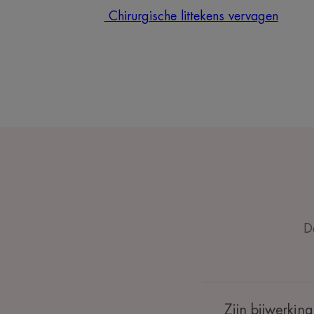
Chirurgische littekens vervagen
D
Zijn bijwerkin