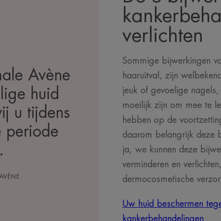
kankerbeha
verlichten
Sommige bijwerkingen va
ale Avène
haaruitval, zijn welbeke
jeuk of gevoelige nagels
lige huid
moeilijk zijn om mee te l
ij u tijdens
hebben op de voortzettin
e periode
daarom belangrijk deze 
.
ja, we kunnen deze bijw
verminderen en verlichte
 AVÈNE
dermocosmetische verzo
Uw huid beschermen tege
kankerbehandelingen