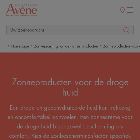
Verkooppunt
Homepage
Zonverzorging: ontdek onze producten
Zonneproducten voor 
Zonneproducten voor de droge
huid
Een droge en gedehydrateerde huid kan trekkerig
en oncomfortabel aanvoelen. Een zonnecrème voor
de droge huid biedt zowel bescherming als
comfort. Kies de zonbeschermingsfactor specifiek