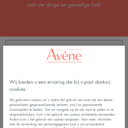
voor uw droge en gevoelige huid.
FILTER DE PRODUCTEN
6 Resultaten "Zonneproducten voor de droge
huid"
Wij bieden u een ervaring die bij u past dankzij
SPF50
ZONNESPRA
cookies
MELK
KINDEREN
SPF50+
Wij gebruiken cookies om u tijdens het gebruik van onze site een betere
personalisatie (gepersonaliseerde reclame, enz.) en geavanceerde
functionaliteit te bieden. Om uw navigatie op de site voort te zetten en te
vergemakkelijken, kunt u het gebruik van cookies rechtstreeks aanvaarden.
Anders kunt u het gebruik van cookies aanpassen. Voor meer informatie
over de verwerking van persoonsgegevens kunt u ons privacybeleid