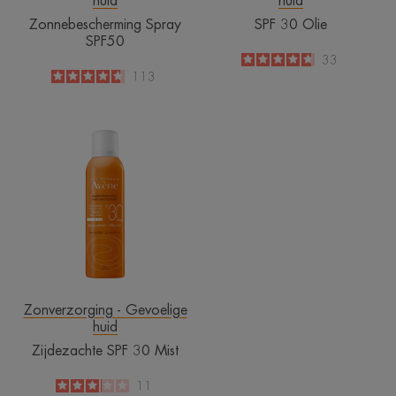
huid
huid
Zonnebescherming Spray
SPF 30 Olie
SPF50
4.8
/
5
33
-
4.7
/
5
113
-
Zijdezachte
SPF
30
Mist
Zonverzorging - Gevoelige
huid
Zijdezachte SPF 30 Mist
3.1
/
5
11