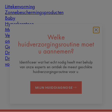
Littekenvorming
Zonnebeschermingsproducten
Baby
Hyperkeratose
Mannen
Vette huid met
Welke
oneffenheden
huidverzorgingsroutine moet
Gemengde huid
u aannemen?
Droge huid
Droogheid en
Identificeer wat het echt nodig heeft met behulp
vochtarme huid
van onze esperts en ontdek de meest geschikte
huidverzorgingsroutine voor u.
Over ons
MIJN HUIDDIAGNOSE
Contact
Veelgestelde vragen