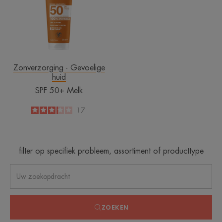
Zonverzorging - Gevoelige
huid
SPF 50+ Melk
3.2
/
5
17
-
filter op specifiek probleem, assortiment of producttype
ZOEKEN