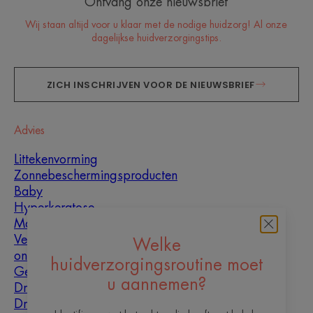
Ontvang onze nieuwsbrief
Wij staan altijd voor u klaar met de nodige huidzorg! Al onze
dagelijkse huidverzorgingstips.
ZICH INSCHRIJVEN VOOR DE NIEUWSBRIEF
Advies
Littekenvorming
Zonnebeschermingsproducten
Baby
Hyperkeratose
Mannen
Vette huid met
Welke
oneffenheden
huidverzorgingsroutine moet
Gemengde huid
u aannemen?
Droge huid
Droogheid en