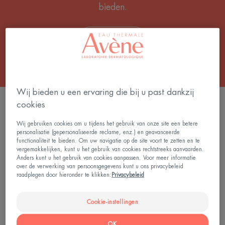
bieden.
Alle Crèmes
Wij bieden u een ervaring die bij u past dankzij
3 Resultaten "Herstellende verzorging"
cookies
Multibeschermende
Handen
Wij gebruiken cookies om u tijdens het gebruik van onze site een betere
personalisatie (gepersonaliseerde reclame, enz.) en geavanceerde
herstellende
Crème
functionaliteit te bieden. Om uw navigatie op de site voort te zetten en te
crème
vergemakkelijken, kunt u het gebruik van cookies rechtstreeks aanvaarden.
SPF
Anders kunt u het gebruik van cookies aanpassen. Voor meer informatie
over de verwerking van persoonsgegevens kunt u ons privacybeleid
50+
raadplegen door hieronder te klikken:
Privacybeleid
Cookie-instellingen
OK