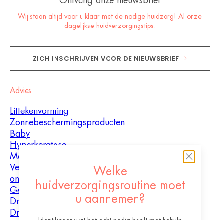
Ontvang onze nieuwsbrief
Wij staan altijd voor u klaar met de nodige huidzorg! Al onze
dagelijkse huidverzorgingstips.
ZICH INSCHRIJVEN VOOR DE NIEUWSBRIEF
Advies
Littekenvorming
Zonnebeschermingsproducten
Baby
Hyperkeratose
Mannen
Vette huid met
Welke
oneffenheden
huidverzorgingsroutine moet
Gemengde huid
u aannemen?
Droge huid
Droogheid en