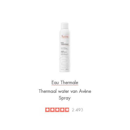
Thermaal
water
van
Avène
Spray
Eau Thermale
Thermaal water van Avène
Spray
4.8
/
5
2.493
-