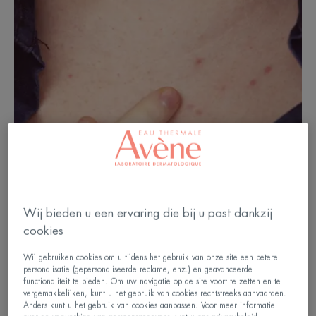
Wij bieden u een ervaring die bij u past dankzij
cookies
Wij gebruiken cookies om u tijdens het gebruik van onze site een betere
personalisatie (gepersonaliseerde reclame, enz.) en geavanceerde
Herkennen van acneachtige
functionaliteit te bieden. Om uw navigatie op de site voort te zetten en te
vergemakkelijken, kunt u het gebruik van cookies rechtstreeks aanvaarden.
uitslag
Anders kunt u het gebruik van cookies aanpassen. Voor meer informatie