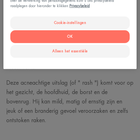
over de verwerking van persoonsgegevens kunt u ons privacybeleid
raadplegen door hieronder te klikken:
Privacybeleid
Vertrouw niet op hun namen. Acneachtige uitslag is
niet verwant met acnepuistjes: het zijn noch mee-
Cookie-instellingen
eters noch microcysten. Het lijkt echter op acne,
OK
net als de plaats waar het voorkomt: deze rode
puistjes, soms met een witte kop, verschijnen op de
Alleen het essentiële
huidzones met veel talgklieren, waar de huid het
meest vet is.
Deze acneachtige uitslag (of " rash ") komt voor op
het gezicht, de hoofdhuid, de borst en de
bovenrug. Hij kan mild, matig of ernstig zijn en
jeuk of een branderig gevoel veroorzaken en zelfs
ontstoken raken.