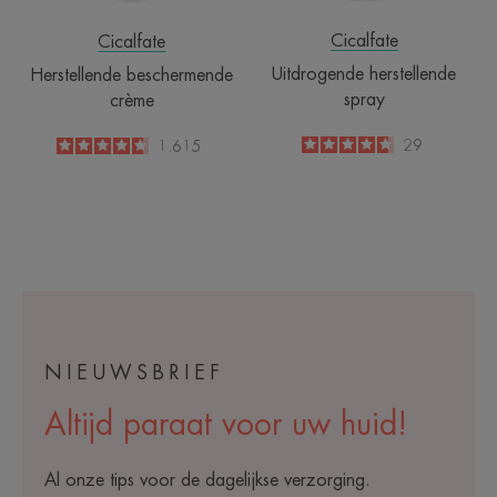
Cicalfate
Cicalfate
Uitdrogende herstellende
Herstellende beschermende
spray
crème
4.7
/
5
29
4.6
/
5
1.615
-
-
NIEUWSBRIEF
Altijd paraat voor uw huid!
Al onze tips voor de dagelijkse verzorging.