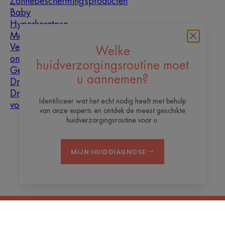
Zonnebeschermingsproducten
Baby
Hyperkeratose
Mannen
Vette huid met
Welke
oneffenheden
huidverzorgingsroutine moet
Gemengde huid
u aannemen?
Droge huid
Droogheid en
Identificeer wat het echt nodig heeft met behulp
vochtarme huid
van onze esperts en ontdek de meest geschikte
huidverzorgingsroutine voor u.
Over ons
MIJN HUIDDIAGNOSE
Contact
Veelgestelde vragen
Juridische informatie
Privacybeleid
Cookie-instellingen
NL
© 2026 Thermaal Water van Avène