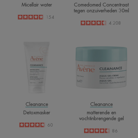
Micellair water
Comedomed Concentraat
tegen onzuiverheden 30ml
4.8
/
5
154
-
4.5
/
5
4.208
-
Detoxmasker
matterende
en
vochtinbrenge
gel
Cleanance
Cleanance
Detoxmasker
matterende en
vochtinbrengende gel
4.7
/
5
60
-
4.5
/
5
86
-