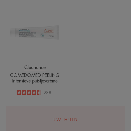
COMEDOMED
PEELING
Intensieve
puistjescrème
Cleanance
COMEDOMED PEELING
Intensieve puistjescrème
4.5
/
5
288
-
UW HUID