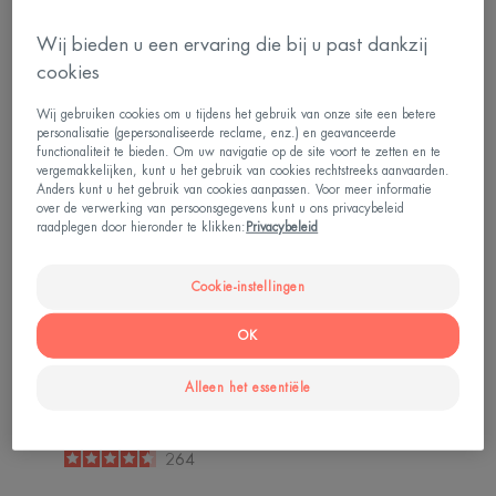
fluide tegen oneffenheden
Reinigingsgel
SPF30
Wij bieden u een ervaring die bij u past dankzij
4.7
/
5
18
-
cookies
Cleanance
Reinigend
Wij gebruiken cookies om u tijdens het gebruik van onze site een betere
personalisatie (gepersonaliseerde reclame, enz.) en geavanceerde
Comedomed+
wasblokje
functionaliteit te bieden. Om uw navigatie op de site voort te zetten en te
Intensieve
met
vergemakkelijken, kunt u het gebruik van cookies rechtstreeks aanvaarden.
Verzorging
diepreinigend
Anders kunt u het gebruik van cookies aanpassen. Voor meer informatie
over de verwerking van persoonsgegevens kunt u ons privacybeleid
tegen
effect
raadplegen door hieronder te klikken:
Privacybeleid
Onzuiverheden
Cookie-instellingen
OK
Cleanance
Cleanance
Cleanance Comedomed+
Reinigend wasblokje met
Alleen het essentiële
Intensieve Verzorging tegen
diepreinigend effect
Onzuiverheden
4.9
/
5
36
-
4.6
/
5
264
-