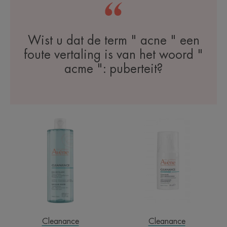
Wist u dat de term " acne " een
foute vertaling is van het woord "
acme ": puberteit?
Micellair
Comedomed
water
Concentraat
tegen
onzuiverheden
30ml
Cleanance
Cleanance