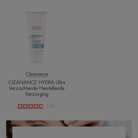
CLEANANCE
HYDRA
Ultra
Verzachtende
Herstellende
Verzorging
Cleanance
CLEANANCE HYDRA Ultra
Verzachtende Herstellende
Verzorging
4.8
/
5
133
-