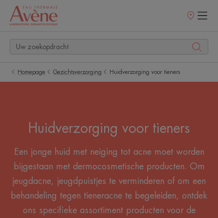
Verkooppunt
Homepage
Gezichtsverzorging
Huidverzorging voor tieners
Huidverzorging voor tieners
Een jonge huid met neiging tot acne moet worden
bijgestaan met dermocosmetische producten. Om
jeugdacne, jeugdpuistjes te verminderen of om een
behandeling tegen tieneracne te begeleiden, ontdek
ons specifieke assortiment producten voor de