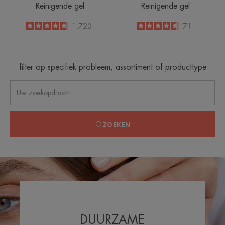
Reinigende gel
Reinigende gel
4.8
/
5
1.720
4.6
/
5
71
-
-
filter op specifiek probleem, assortiment of producttype
ZOEKEN
DUURZAME