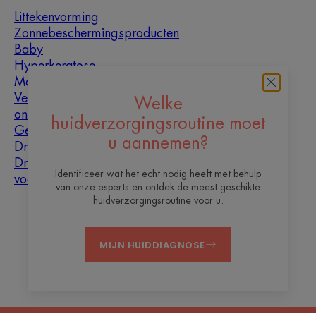
Littekenvorming
Zonnebeschermingsproducten
Baby
Hyperkeratose
Mannen
Vette huid met
Welke
oneffenheden
huidverzorgingsroutine moet
Gemengde huid
u aannemen?
Droge huid
Droogheid en
Identificeer wat het echt nodig heeft met behulp
vochtarme huid
van onze esperts en ontdek de meest geschikte
huidverzorgingsroutine voor u.
Over ons
MIJN HUIDDIAGNOSE
Contact
Veelgestelde vragen