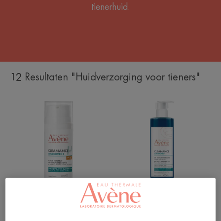
tienerhuid.
12 Resultaten "Huidverzorging voor tieners"
Comedomed+
Comedomed
Intensieve
Peeling
fluide
Reinigingsgel
tegen
oneffenheden
SPF30
Cleanance
Cleanance
Comedomed+ Intensieve
Comedomed Peeling