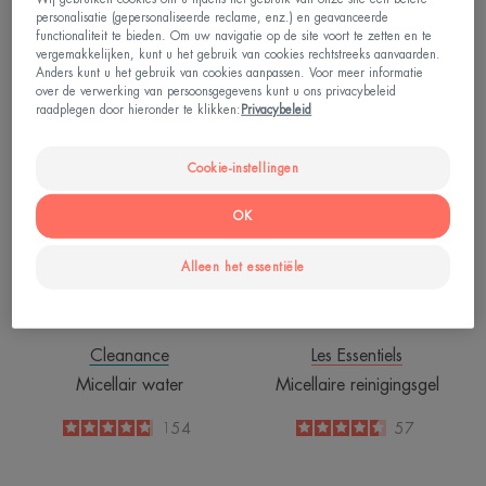
Comedomed Peeling
Reinigend wasblokje met
personalisatie (gepersonaliseerde reclame, enz.) en geavanceerde
Reinigingsgel
diepreinigend effect
functionaliteit te bieden. Om uw navigatie op de site voort te zetten en te
vergemakkelijken, kunt u het gebruik van cookies rechtstreeks aanvaarden.
4.7
/
5
18
4.9
/
5
36
Anders kunt u het gebruik van cookies aanpassen. Voor meer informatie
-
-
over de verwerking van persoonsgegevens kunt u ons privacybeleid
raadplegen door hieronder te klikken:
Privacybeleid
Micellair
Micellaire
water
reinigingsgel
Cookie-instellingen
OK
Alleen het essentiële
Cleanance
Les Essentiels
Micellair water
Micellaire reinigingsgel
4.8
/
5
154
4.5
/
5
57
-
-