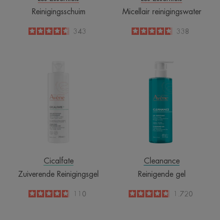
Reinigingsschuim
Micellair reinigingswater
4.6
/
5
343
4.8
/
5
338
-
-
Zuiverende
Reinigende
Reinigingsgel
gel
Cicalfate
Cleanance
Zuiverende Reinigingsgel
Reinigende gel
4.8
/
5
110
4.8
/
5
1.720
-
-