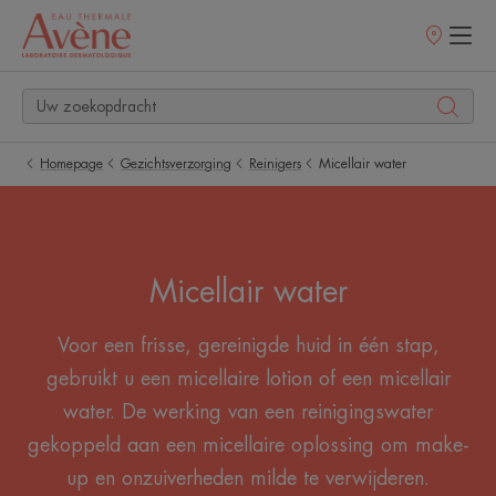
Verkooppunt
Homepage
Gezichtsverzorging
Reinigers
Micellair water
Micellair water
Voor een frisse, gereinigde huid in één stap,
gebruikt u een micellaire lotion of een micellair
water. De werking van een reinigingswater
gekoppeld aan een micellaire oplossing om make-
up en onzuiverheden milde te verwijderen.