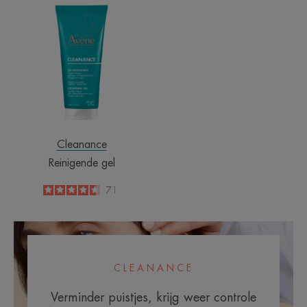
Reinigende
gel
Cleanance
Reinigende gel
4.6
/
5
71
-
CLEANANCE
Verminder puistjes, krijg weer controle