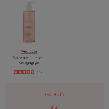
Xeracalm
Nutrition-
Reinigingsgel
XeraCalm
Xeracalm Nutrition-
Reinigingsgel
4.8
/
5
147
-
UW HUID