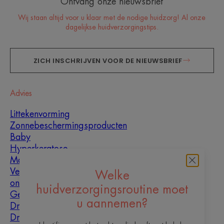
Ontvang onze nieuwsbrief
Wij staan altijd voor u klaar met de nodige huidzorg! Al onze
dagelijkse huidverzorgingstips.
ZICH INSCHRIJVEN VOOR DE NIEUWSBRIEF
Advies
Littekenvorming
Zonnebeschermingsproducten
Baby
Hyperkeratose
Mannen
Vette huid met
Welke
oneffenheden
huidverzorgingsroutine moet
Gemengde huid
u aannemen?
Droge huid
Droogheid en