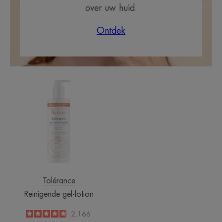
over uw huid.
Ontdek
Reinigende
gel-
lotion
Tolérance
Reinigende gel-lotion
4.8
/
5
2.166