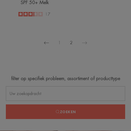
SPF 50+ Melk
3.2
/
5
17
-
1
2
Vorige
Volgende
pagina
pagina
filter op specifiek probleem, assortiment of producttype
ZOEKEN