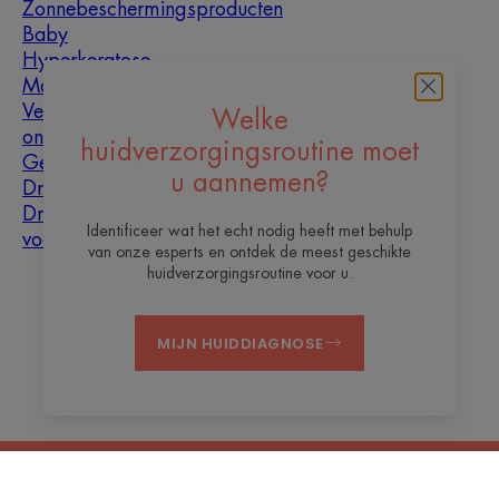
Zonnebeschermingsproducten
Baby
Hyperkeratose
Mannen
Vette huid met
Welke
oneffenheden
huidverzorgingsroutine moet
Gemengde huid
u aannemen?
Droge huid
Droogheid en
Identificeer wat het echt nodig heeft met behulp
vochtarme huid
van onze esperts en ontdek de meest geschikte
huidverzorgingsroutine voor u.
Over ons
MIJN HUIDDIAGNOSE
Contact
Veelgestelde vragen
Juridische informatie
Privacybeleid
Cookie-instellingen
NL