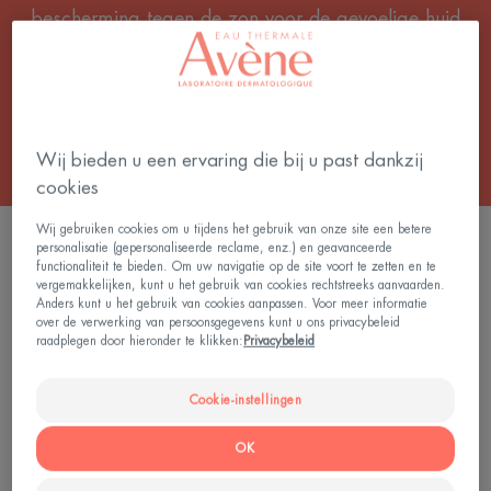
bescherming tegen de zon voor de gevoelige huid
en een minimale impact op het mariene
ecosysteem.
Wij bieden u een ervaring die bij u past dankzij
cookies
Wij gebruiken cookies om u tijdens het gebruik van onze site een betere
FILTER DE PRODUCTEN
personalisatie (gepersonaliseerde reclame, enz.) en geavanceerde
functionaliteit te bieden. Om uw navigatie op de site voort te zetten en te
vergemakkelijken, kunt u het gebruik van cookies rechtstreeks aanvaarden.
Anders kunt u het gebruik van cookies aanpassen. Voor meer informatie
25 Resultaten "Zonneproducten voor de
over de verwerking van persoonsgegevens kunt u ons privacybeleid
raadplegen door hieronder te klikken:
Privacybeleid
gevoelige huid"
Zijdezachte
Hoge
Cookie-instellingen
SPF
Bescherming
30
SPF
OK
Mist
50