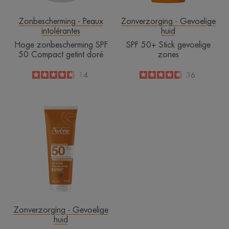
Zonbescherming - Peaux
Zonverzorging - Gevoelige
intolérantes
huid
Hoge zonbescherming SPF
SPF 50+ Stick gevoelige
50 Compact getint doré
zones
4.6
/
5
14
4.7
/
5
36
-
-
SPF
50+
Melk
Zonverzorging - Gevoelige
huid